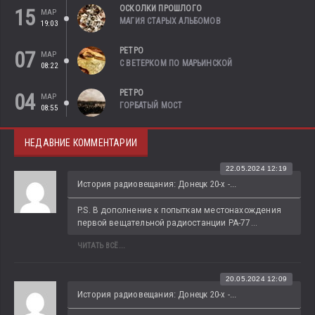
ОСКОЛКИ ПРОШЛОГО
15
МАР
МАГИЯ СТАРЫХ АЛЬБОМОВ
19:03
РЕТРО
07
МАР
С ВЕТЕРКОМ ПО МАРЬИНСКОЙ
08:22
РЕТРО
04
МАР
ГОРБАТЫЙ МОСТ
08:55
НЕДАВНИЕ КОММЕНТАРИИ
22.05.2024 12:19
История радиовещания: Донецк 20-х -...
P.S. В дополнение к попыткам местонахождения 
первой вещательной радиостанции РА-77...
ЧИТАТЬ ВСЁ...
20.05.2024 12:09
История радиовещания: Донецк 20-х -...