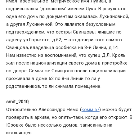
имел "крестильное" метрическое имя Лукиан, а 
подписывался "домашним" именем Лука. В результате 
одна его дочь по документам оказалась Лукьяновной, 
а другая Лукиничной. Это является безусловным 
подтверждением, что сёстры Свинцовы, жившие по 
адресу ул.Горького, д.62, — это дочери того самого 
Свинцова, владельца особняка на 8-й Линии, д.14.
Нам известно из воспоминаний, что купец Д.Л. Кроль 
жил после национализации своего дома в пристройке 
во дворе. Семья же Свинцова после национализации 
проживала в доме 62 по 8-й Линии то ли у 
родственников, то ли снимала помещение.
smit_2010
,
Относительно Алессандро Немо (
комм.57
) можно будет 
проверить в архиве, но опять-таки, когда его откроют. В 
Юзовке было несколько домов, записанных на 
итальянцев.