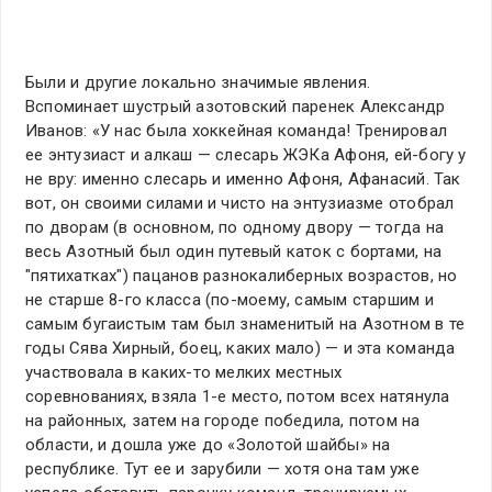
Были и другие локально значимые явления.
Вспоминает шустрый азотовский паренек Александр
Иванов: «У нас была хоккейная команда! Тренировал
ее энтузиаст и алкаш — слесарь ЖЭКа Афоня, ей-богу у
не вру: именно слесарь и именно Афоня, Афанасий. Так
вот, он своими силами и чисто на энтузиазме отобрал
по дворам (в основном, по одному двору — тогда на
весь Азотный был один путевый каток с бортами, на
"пятихатках") пацанов разнокалиберных возрастов, но
не старше 8-го класса (по-моему, самым старшим и
самым бугаистым там был знаменитый на Азотном в те
годы Сява Хирный, боец, каких мало) — и эта команда
участвовала в каких-то мелких местных
соревнованиях, взяла 1-е место, потом всех натянула
на районных, затем на городе победила, потом на
области, и дошла уже до «Золотой шайбы» на
республике. Тут ее и зарубили — хотя она там уже