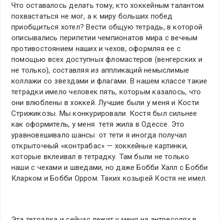
Что оставалось делать тому, кто хоккейным талантом
похвастаться не мог, а к миру больших побед
приобщиться хотел? Вести общую тетрадь, в которой
описывались перипетии чемпионатов мира с вечным
противостоянием наших и чехов, оформляя ее с
помощью всех доступных фломастеров (венгерских и
не только), составляя из аппликаций немыслимые
коллажи со звездами и флагами. В нашем классе такие
тетрадки имело человек пять, которым казалось, что
они влюблены в хоккей. Лучшие были у меня и Кости
Стрижикозы. Мы конкурировали. Костя был сильнее
как оформитель, у меня тетя жила в Одессе. Это
уравновешивало шансы: от тети я иногда получал
открыточный «контрабас» — хоккейные картинки,
которые вклеивал в тетрадку. Там были не только
наши с чехами и шведами, но даже Бобби Халл с Бобби
Кларком и Бобби Орром. Таких козырей Костя не имел.
Эта тетрадка и сейчас лежит у меня на антресолях в