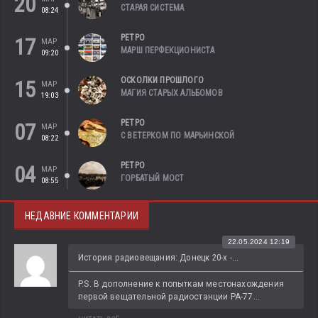
20
СТАРАЯ СИСТЕМА
08:24
РЕТРО
17
МАР
МАРШ ПЕРФЕКЦИОНИСТА
09:20
ОСКОЛКИ ПРОШЛОГО
15
МАР
МАГИЯ СТАРЫХ АЛЬБОМОВ
19:03
РЕТРО
07
МАР
С ВЕТЕРКОМ ПО МАРЬИНСКОЙ
08:22
РЕТРО
04
МАР
ГОРБАТЫЙ МОСТ
08:55
НЕДАВНИЕ КОММЕНТАРИИ
22.05.2024 12:19
История радиовещания: Донецк 20-х -...
P.S. В дополнение к попыткам местонахождения 
первой вещательной радиостанции РА-77...