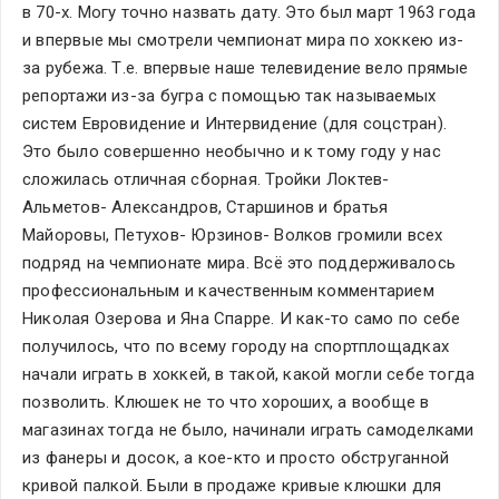
в 70-х. Могу точно назвать дату. Это был март 1963 года 
и впервые мы смотрели чемпионат мира по хоккею из-
за рубежа. Т.е. впервые наше телевидение вело прямые 
репортажи из-за бугра с помощью так называемых 
систем Евровидение и Интервидение (для соцстран). 
Это было совершенно необычно и к тому году у нас 
сложилась отличная сборная. Тройки Локтев- 
Альметов- Александров, Старшинов и братья 
Майоровы, Петухов- Юрзинов- Волков громили всех 
подряд на чемпионате мира. Всё это поддерживалось 
профессиональным и качественным комментарием 
Николая Озерова и Яна Спарре. И как-то само по себе 
получилось, что по всему городу на спортплощадках 
начали играть в хоккей, в такой, какой могли себе тогда 
позволить. Клюшек не то что хороших, а вообще в 
магазинах тогда не было, начинали играть самоделками 
из фанеры и досок, а кое-кто и просто обструганной 
кривой палкой. Были в продаже кривые клюшки для 