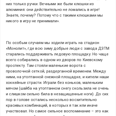
них только ручки. Вечными же были клюшки из
алюминия: они действительно не ломались в игре!
Знаете, почему? Потому что с такими клюшками мы
никого в игру не принимали».
По особым случаям мы ходили играть на стадион
«Монолит», где всю зиму добрые люди с завода ДЗТМ
старались поддерживать ледовую площадку. Но чаще
всего собирались в одном из дворов по Киевскому
проспекту. Там стояли маленькие ворота с
проволочной сеткой, раздерганной временем. Между
ними, на утоптанной снежной площадке, и кипели наши
хоккейные страсти. Играли без коньков, маленьким
мячом (шайба на утоптанном снегу скользила не очень
и слишком сильно била в незащищенные ноги). До сих
пор в голове остались несколько восхитительно
красивых комбинаций, в которых я так или иначе
участвовал. Но самое сильное воспоминание – это как