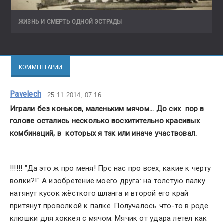
ЖИЗНЬ И СМЕРТЬ ОДНОЙ ЭСТРАДЫ
КОММЕНТАРИИ
Pavelech
25.11.2014, 07:16
Играли без коньков, маленьким мячом... До сих  пор в 
голове остались несколько восхитительно красивых 
комбинаций, в  которых я так или иначе участвовал.
!!!!!! "Да это ж про меня! Про нас про всех, какие к черту 
волки?!" А изобретение моего друга: на толстую палку 
натянут кусок жёсткого шланга и второй его край 
притянут проволкой к палке. Получалось что-то в роде 
клюшки для хоккея с мячом. Мячик от удара летел как 