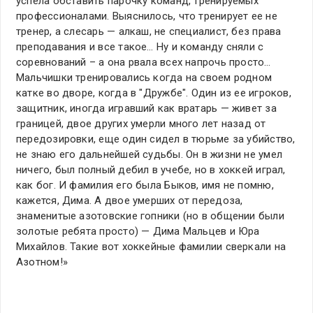
успела обставить парочку команд, тренируемых
профессионалами. Выяснилось, что тренирует ее не
тренер, а слесарь — алкаш, не специалист, без права
преподавания и все такое… Ну и команду сняли с
соревнований – а она рвала всех напрочь просто…
Мальчишки тренировались когда на своем родном
катке во дворе, когда в "Дружбе". Один из ее игроков,
защитник, иногда игравший как вратарь — живет за
границей, двое других умерли много лет назад от
передозировки, еще один сидел в тюрьме за убийство,
не знаю его дальнейшей судьбы. Он в жизни не умел
ничего, был полный дебил в учебе, но в хоккей играл,
как бог. И фамилия его была Быков, имя не помню,
кажется, Дима. А двое умерших от передоза,
знаменитые азотовские гопники (но в общении были
золотые ребята просто) — Дима Мальцев и Юра
Михайлов. Такие вот хоккейные фамилии сверкали на
Азотном!»