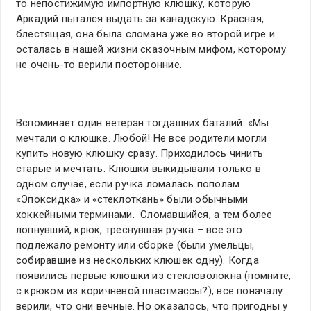
то непостижимую импортную клюшку, которую
Аркадий пытался выдать за канадскую. Красная,
блестящая, она была сломана уже во второй игре и
осталась в нашей жизни сказочным мифом, которому
не очень-то верили посторонние.
Вспоминает один ветеран тогдашних баталий: «Мы
мечтали о клюшке. Любой! Не все родители могли
купить новую клюшку сразу. Приходилось чинить
старые и мечтать. Клюшки выкидывали только в
одном случае, если ручка ломалась пополам.
«Эпоксидка» и «стеклоткань» были обычными
хоккейными терминами. Сломавшийся, а тем более
лопнувший, крюк, треснувшая ручка – все это
подлежало ремонту или сборке (были умельцы,
собиравшие из нескольких клюшек одну). Когда
появились первые клюшки из стекловолокна (помните,
с крюком из коричневой пластмассы?), все поначалу
верили, что они вечные. Но оказалось, что пригодны у