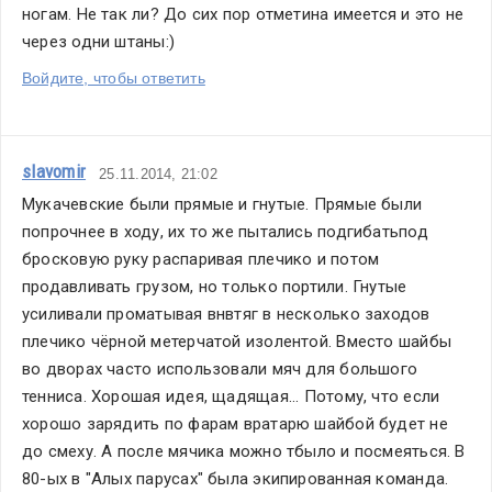
ногам. Не так ли? До сих пор отметина имеется и это не 
через одни штаны:)
Войдите, чтобы ответить
slavomir
25.11.2014, 21:02
Мукачевские были прямые и гнутые. Прямые были 
попрочнее в ходу, их то же пытались подгибатьпод 
бросковую руку распаривая плечико и потом 
продавливать грузом, но только портили. Гнутые 
усиливали проматывая внвтяг в несколько заходов 
плечико чёрной метерчатой изолентой. Вместо шайбы 
во дворах часто использовали мяч для большого 
тенниса. Хорошая идея, щадящая... Потому, что если 
хорошо зарядить по фарам вратарю шайбой будет не 
до смеху. А после мячика можно тбыло и посмеяться. В 
80-ых в "Алых парусах" была экипированная команда. 