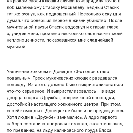
я крюком своей клюшки случайно «зарядил» точно в
лоб маленькому Стасику Москалеву. Бедный Стасик
тут же рухнул, как подкошенный. Несколько секунд я
думал, что совершил первое в жизни убийство. После
мучительной паузы Стасик вздохнул и открыл глаза –
а, увидев меня, произнес несколько слов насчет моей
неплоноценности, показавшихся мне сладчайшей
музыкой.
Увлечение хоккеем в Донецке 70-х годов стало
повальным. Треск мукачевских клюшек раздавался
повсюду. Из этого должно было выкристализоваться
что-то серьезное. И выкристализовалось – в виде
дворца спорта «Дружба», современной площадки,
достойной настоящего хоккейного центра. При этом,
своей команды в Донецке не было и не предвиделось.
Хотя люди в «Дружбе» занимались. А ядро первого
набора составила дворовая команда, сколотившаяся,
по преданию, на льду калиновского пруда Блоха.