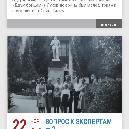
«Двум бойцам»), Луков до войны был молод, горяч и
прямолинеен. Сняв фильм
ПОДРОБНЕЕ
22
НОЯ
ВОПРОС К ЭКСПЕРТАМ