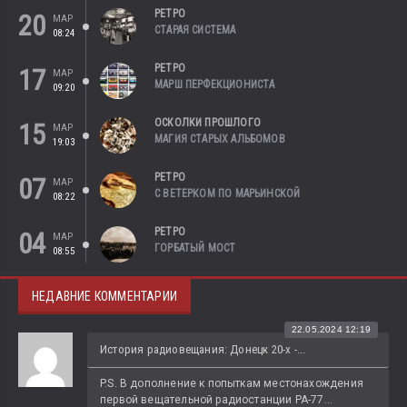
РЕТРО
20
МАР
СТАРАЯ СИСТЕМА
08:24
РЕТРО
17
МАР
МАРШ ПЕРФЕКЦИОНИСТА
09:20
ОСКОЛКИ ПРОШЛОГО
15
МАР
МАГИЯ СТАРЫХ АЛЬБОМОВ
19:03
РЕТРО
07
МАР
С ВЕТЕРКОМ ПО МАРЬИНСКОЙ
08:22
РЕТРО
04
МАР
ГОРБАТЫЙ МОСТ
08:55
НЕДАВНИЕ КОММЕНТАРИИ
22.05.2024 12:19
История радиовещания: Донецк 20-х -...
P.S. В дополнение к попыткам местонахождения 
первой вещательной радиостанции РА-77...