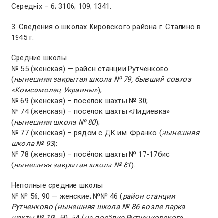
Середніх – 6; 3106; 109; 1341.
3. Сведения о школах Кировского района г. Сталино в
1945 г.
Средние школы
№ 55 (женская) — район станции Рутченково
(
нынешняя закрытая школа № 79, бывший совхоз
«Комсомолец Украины»
);
№ 69 (женская) – посёлок шахты № 30;
№ 74 (женская) – посёлок шахты «Лидиевка»
(
нынешняя школа № 80
);
№ 77 (женская) – рядом с ДК им. Франко (
нынешняя
школа № 93
);
№ 78 (женская) – посёлок шахты № 17-17бис
(
нынешняя закрытая школа № 81
).
Неполные средние школы
№ № 56, 90 — женские; №№ 46 (
район станции
Рутченково (нынешняя школа № 86 возле парка
шахты № 19
), 50, 54 (
на посёлке Рутченковского