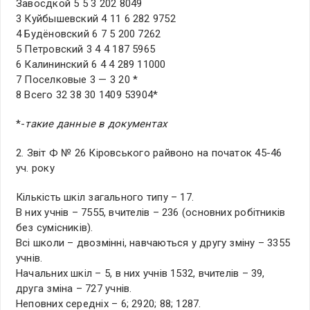
Завосдкой 5 5 3 202 8049
3 Куйбышевский 4 11 6 282 9752
4 Будёновский 6 7 5 200 7262
5 Петровский 3 4 4 187 5965
6 Калининский 6 4 4 289 11000
7 Поселковые 3 — 3 20 *
8 Всего 32 38 30 1409 53904*
*-
такие данные в документах
2. Звіт Ф № 26 Кіровського райвоно на початок 45-46
уч. року
Кількість шкіл загального типу – 17.
В них учнів – 7555, вчителів – 236 (основних робітників
без сумісників).
Всі школи – двозмінні, навчаються у другу зміну – 3355
учнів.
Начальних шкіл – 5, в них учнів 1532, вчителів – 39,
друга зміна – 727 учнів.
Неповних середніх – 6; 2920; 88; 1287.