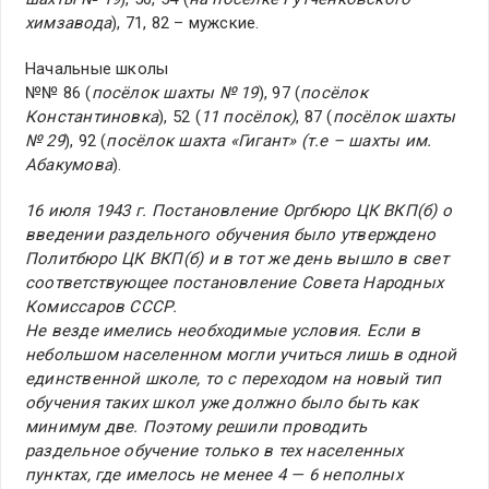
химзавода
), 71, 82 – мужские.
Начальные школы
№№ 86 (
посёлок шахты № 19
), 97 (
посёлок
Константиновка
), 52 (
11 посёлок)
, 87 (
посёлок шахты
№ 29
), 92 (
посёлок шахта «Гигант» (т.е – шахты им.
Абакумова
).
16 июля 1943 г. Постановление Оргбюро ЦК ВКП(б) о
введении раздельного обучения было утверждено
Политбюро ЦК ВКП(б) и в тот же день вышло в свет
соответствующее постановление Совета Народных
Комиссаров СССР.
Не везде имелись необходимые условия. Если в
небольшом населенном могли учиться лишь в одной
единственной школе, то с переходом на новый тип
обучения таких школ уже должно было быть как
минимум две. Поэтому решили проводить
раздельное обучение только в тех населенных
пунктах, где имелось не менее 4 — 6 неполных