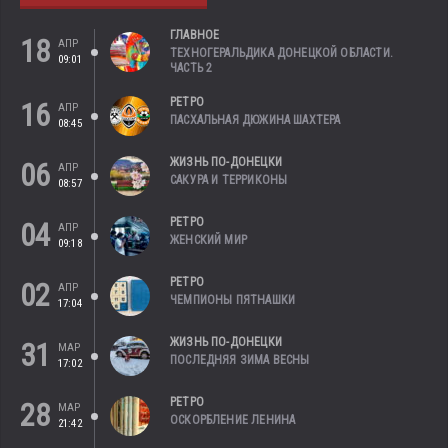
ГЛАВНОЕ
18
АПР
ТЕХНОГЕРАЛЬДИКА ДОНЕЦКОЙ ОБЛАСТИ.
09:01
ЧАСТЬ 2
РЕТРО
16
АПР
ПАСХАЛЬНАЯ ДЮЖИНА ШАХТЕРА
08:45
ЖИЗНЬ ПО-ДОНЕЦКИ
06
АПР
САКУРА И ТЕРРИКОНЫ
08:57
РЕТРО
04
АПР
ЖЕНСКИЙ МИР
09:18
РЕТРО
02
АПР
ЧЕМПИОНЫ ПЯТНАШКИ
17:04
ЖИЗНЬ ПО-ДОНЕЦКИ
31
МАР
ПОСЛЕДНЯЯ ЗИМА ВЕСНЫ
17:02
РЕТРО
28
МАР
ОСКОРБЛЕНИЕ ЛЕНИНА
21:42