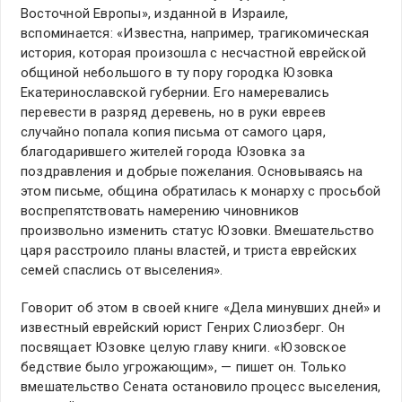
Восточной Европы», изданной в Израиле,
вспоминается: «Известна, например, трагикомическая
история, которая произошла с несчастной еврейской
общиной небольшого в ту пору городка Юзовка
Екатеринославской губернии. Его намеревались
перевести в разряд деревень, но в руки евреев
случайно попала копия письма от самого царя,
благодарившего жителей города Юзовка за
поздравления и добрые пожелания. Основываясь на
этом письме, община обратилась к монарху с просьбой
воспрепятствовать намерению чиновников
произвольно изменить статус Юзовки. Вмешательство
царя расстроило планы властей, и триста еврейских
семей спаслись от выселения».
Говорит об этом в своей книге «Дела минувших дней» и
известный еврейский юрист Генрих Слиозберг. Он
посвящает Юзовке целую главу книги. «Юзовское
бедствие было угрожающим», — пишет он. Только
вмешательство Сената остановило процесс выселения,