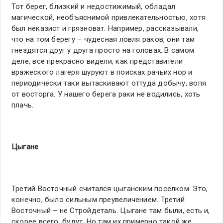
Тот берег, близкий и недостижимый, обладал
магической, необъяснимой привлекательностью, хотя
был неказист и грязноват. Например, рассказывали,
что на том берегу – чудесная ловля раков, они там
гнездятся друг у друга просто на головах. В самом
деле, все прекрасно видели, как представители
вражеского лагеря шуруют в поисках рачьих нор и
периодически таки вытаскивают оттуда добычу, вопя
от восторга. У нашего берега раки не водились, хоть
плачь.
Цыгане
Третий Восточный считался цыганским поселком. Это,
конечно, было сильным преувеличением. Третий
Восточный – не Стройдеталь. Цыгане там были, есть и,
скорее всего, будут. Но там их примерно такой же