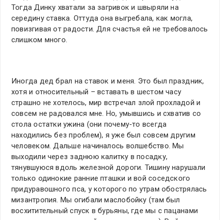
Тогда Динку хватали за загривок и швыряли на
середину ставка. Оттуда она выгребала, как могла,
повизгивая от радости. Для счастья ей не требовалось
слишком много.
Иногда дед брал на ставок и меня. Это был праздник,
хотя и относительный – вставать в шестом часу
страшно не хотелось, мир встречал злой прохладой и
совсем не радовался мне. Но, умывшись и схватив со
стола остатки ужина (они почему-то всегда
находились без проблем), я уже был совсем другим
человеком. Дальше начиналось волшебство. Мы
выходили через заднюю калитку в посадку,
тянувшуюся вдоль железной дороги. Тишину нарушали
только одинокие ранние пташки и вой соседского
придуравошного пса, у которого по утрам обострялась
мизантропия. Мы огибали маслобойку (там был
восхитительный спуск в бурьяны, где мы с пацанами