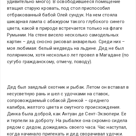
удивительно много). В освободившееся помещение
втащил старую кровать, под стол приспособил
отбракованный бабой Олей сундук. На нем стояла
шикарная лампа с абажуром такого глубокого синего
цвета, какой в природе встречается только на флаге
Румынии. На стене висело несколько самодельных
картин – дед сносно рисовал акварелью. Среди них –
моя любимая: белый медведь на льдине. Дед не был
полярником, хотя несколько лет провел в Магадане (по
сугубо гражданскому, отмечу, поводу).
Дед был заядлый охотник и рыбак. Летом он вставал в
несусветную рань и шел с удочками на ставок,
сопровождаемый собакой Динкой – среднего
калибра, желтого цвета и смутного происхождения.
Динка была доброй, как Антуан де Сент-Экзюпери. Ее
и терпели за доброту. На рыбалке она скромно сидела
рядом с дедом, дожидаясь своего часа. Час наступал,
когда начинало припекать и дед сворачивал удочки.