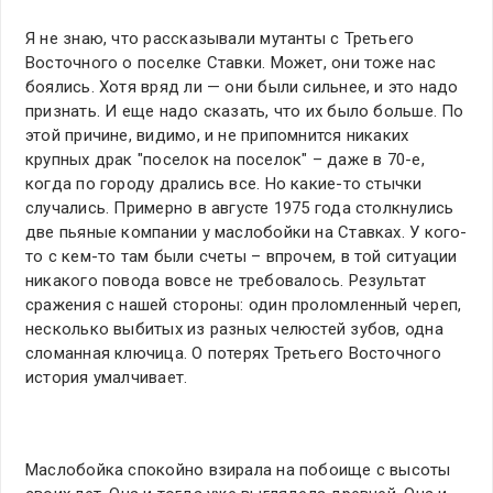
Я не знаю, что рассказывали мутанты с Третьего
Восточного о поселке Ставки. Может, они тоже нас
боялись. Хотя вряд ли — они были сильнее, и это надо
признать. И еще надо сказать, что их было больше. По
этой причине, видимо, и не припомнится никаких
крупных драк "поселок на поселок" – даже в 70-е,
когда по городу дрались все. Но какие-то стычки
случались. Примерно в августе 1975 года столкнулись
две пьяные компании у маслобойки на Ставках. У кого-
то с кем-то там были счеты – впрочем, в той ситуации
никакого повода вовсе не требовалось. Результат
сражения с нашей стороны: один проломленный череп,
несколько выбитых из разных челюстей зубов, одна
сломанная ключица. О потерях Третьего Восточного
история умалчивает.
Маслобойка спокойно взирала на побоище с высоты