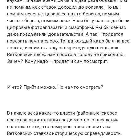
внукам: "В наше время он был в два раза больше". Мы
не помним, как ставок доходил до вокзала. Но мы
помним веселье, царившее на его берегах, помним
чистые берега, помним пляж. Если бы у нас тогда были
цифровые фотоаппараты и смартфоны, мы бы сейчас
даже предъявили доказательства. А так – придется
поверить нам на слово. Тогда каждый кадр был на вес
золота, и снимать такую непреходящую вещь, как
Ветковский пляж, нам просто в голову не приходило.
Зачем? Кому надо – придет и сам посмотрит.
И что? Прийти можно. Но на что смотреть?
В начале века какие-то власти (районные, скорее
всего) распространили среди местного населения
сплетню о том, что намерены восстановить на
Ветковских ставках историческую справедливость,