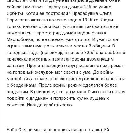
своих лет. Она и тогда уже выглядела древней. Она и
сейчас там стоит – сразу за домом 136 по улице
Орбиты. Когда ее построили? Прабабушка Ольга
Борисовна жила на поселке года с 1925-го. Люди
только начали строиться, улица как таковая еще не
наметилась – просто ряд домов вдоль ставка.
Маслобойка, по ее словам, уже стояла. И уже тогда
играла заметную роль в жизни местной общины. В
голодные годы (например, в начале 30-х) она особенно
привлекала местных партизан своим дурманящим
запахом. Пропитывающий округу маслянистый аромат
на голодный желудок мог свести с ума. До войны
маслобойку охраняло несколько мужичков в сапогах и
с берданками. После войны режим сделался более
щадящим. В принципе, всегда можно было попытаться
подойти к дядькам и попросить кулек лущеных
семечек. Иногда срабатывало.
Баба Оля не могла вспомнить начало ставка. Ей