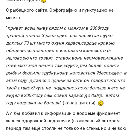
С рыбацкого сайта. Орфографию и пунктуацию не 
меняю.
"
привет всем.живу рядом с маяком.в 2008году 
травили ставок 3 раза.один  раз насчитал щурят 
дохлых 73 шт,много окуня карася.сердце кровью  
обливается.позвонил в исполком киевского р-
на,говорю что травят  ставок,вонь неимоверная.мне 
отвечают мол нечего там ходить,тем более  ловить 
рыбу и бросили трубку.кому жаловаться ?беспредел. в 
этом году  ругался с одним за сети.он говорит это что 
твой ставок?чуть не  подрались.пока больше я его не 
видел.в2007году сам ловил карася до700гр.  вэтом 
году ладошка не больше
" (конец цитаты). 
А я бы добавил к информации о водоеме фундамент 
железнодорожной водокачки (в описанный автором 
период там еще стояли не только ее стены, но и не всю 