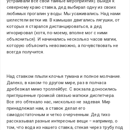
устраивали все свои тайные мероприятия). Выйдя к
северному краю ставка, дед выбирал одну из своих
любимых прогалин у воды. Мы усаживались. Над нами
шелестели ветки ив. В камышах двигались лягушки, от
которых я старался дистанцироваться, а дед
игнорировал (хотя, по-моему, вполне мог с ними
объясниться). И начинались несколько часов магии,
которую объяснить невозможно, а почувствовать не
всегда получится.
Над ставком плыли клочья тумана и полное молчание.
Далеко, в каком-то другом мире, раз в полчаса
дребезжал мимо троллейбус. С вокзала доносились
приглушенные громкой связью матюки диспетчера.
Все это обтекало нас, нисколько не задевая. Мир
принадлежал нам, а ставок делал его
самодостаточным и четко очерченным. Дед тихо
рассказывал разные интересные вещи – например, о
том, что вода из нашего ставка, стекая через трубу под