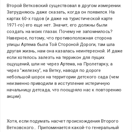
Второй Ветковский существовал в другом измерении.
Затрудняюсь даже сказать, когда он появился. На
картах 60-х годов (и даже на туристической карте
1971-го) его еще нет. Значит, его должны были
создать на моих глазах. Почему не запомнилось?
Наверное, потому, что противоположная сторона
улицы Артема была Той Стороной Дороги, там шла
другая жизнь, нам она казалась неинтересной. И даже
если хотелось залезть на террикон для пущих
ощущений, шли не через Артема, на Пролетарку, а
через "железку", на Ветку, наводя по дороге
небольшой шорох на территории детского сада (чем
неизменно приводили в исступление истеричную
начальницу детсада, что поощряло нас к повторению
акции).
Хотя, если подумать насчет происхождения Второго
Ветковского… Припоминается какой-то генеральный