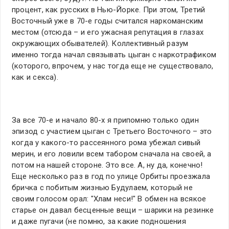
процент, как русских в Нью-Йорке. При этом, Третий
Восточный уже в 70-е годы считался наркоманским
местом (отсюда – и его ужасная репутация в глазах
окружающих обывателей). Коллективный разум
именно тогда начал связывать цыган с наркотрафиком
(которого, впрочем, у нас тогда еще не существовало,
как и секса).
За все 70-е и начало 80-х я припомню только один
эпизод с участием цыган с Третьего Восточного – это
когда у какого-то рассеянного рома убежал сивый
мерин, и его ловили всем табором сначала на своей, а
потом на нашей стороне. Это все. А, ну да, конечно!
Еще несколько раз в год по улице Орбиты проезжала
бричка с побитым жизнью Будулаем, который не
своим голосом орал: "Хлам неси!" В обмен на всякое
старье он давал бесценные вещи – шарики на резинке
и даже пугачи (не помню, за какие подношения