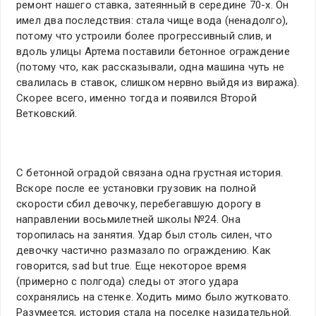
ремонт нашего ставка, затеянный в середине 70-х. Он
имел два последствия: стала чище вода (ненадолго),
потому что устроили более прогрессивный слив, и
вдоль улицы Артема поставили бетонное ограждение
(потому что, как рассказывали, одна машина чуть не
свалилась в ставок, слишком нервно выйдя из виража).
Скорее всего, именно тогда и появился Второй
Ветковский.
С бетонной оградой связана одна грустная история.
Вскоре после ее установки грузовик на полной
скорости сбил девочку, перебегавшую дорогу в
направлении восьмилетней школы №24. Она
торопилась на занятия. Удар был столь силен, что
девочку частично размазало по ограждению. Как
говорится, sad but true. Еще некоторое время
(примерно с полгода) следы от этого удара
сохранялись на стенке. Ходить мимо было жутковато.
Разумеется, история стала на поселке назидательной.