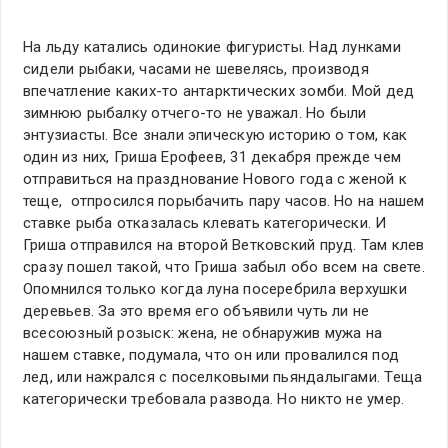
На льду катались одинокие фигуристы. Над лунками
сидели рыбаки, часами не шевелясь, производя
впечатление каких-то антарктических зомби. Мой дед
зимнюю рыбалку отчего-то не уважал. Но были
энтузиасты. Все знали эпическую историю о том, как
один из них, Гриша Ерофеев, 31 декабря прежде чем
отправиться на празднование Нового года с женой к
теще, отпросился порыбачить пару часов. Но на нашем
ставке рыба отказалась клевать категорически. И
Гриша отправился на второй Ветковский пруд. Там клев
сразу пошел такой, что Гриша забыл обо всем на свете.
Опомнился только когда луна посеребрила верхушки
деревьев. За это время его объявили чуть ли не
всесоюзный розыск: жена, не обнаружив мужа на
нашем ставке, подумала, что он или провалился под
лед, или нажрался с поселковыми пьяндалыгами. Теща
категорически требовала развода. Но никто не умер.