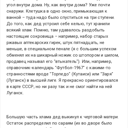
угол внутри дома. Ну, как внутри дома? Уже почти
снаружи. Клетушка в одно окно, примыкающая к
ванной – туда надо было спуститься на три ступени.
До того, как дед устроил себе келью, тут хранили
всякий хлам. Помню, там удавалось раздобыть
настоящие сокровища – например, набор старых
ржавых аптекарских гирек, штук пятнадцать, не
меньше, в специальном пенале (я с большим успехом
обменял их на шикарный ножик со штопором и шилом,
продавец называл его "втыкатель"). Или, например,
справочник-календарь "Футбол-1967" с какими-то
странностями вроде "Торпедо" (Кутаиси) или "Заря"
(Луганск) в высшей лиге. Я прекрасно ориентировался
в карте СССР, но ни разу так и не смог найти на ней
Луганск.
Большую часть хлама дед выкинул к чертовой матери.
Остаток распределил по сараям (их во дворе было