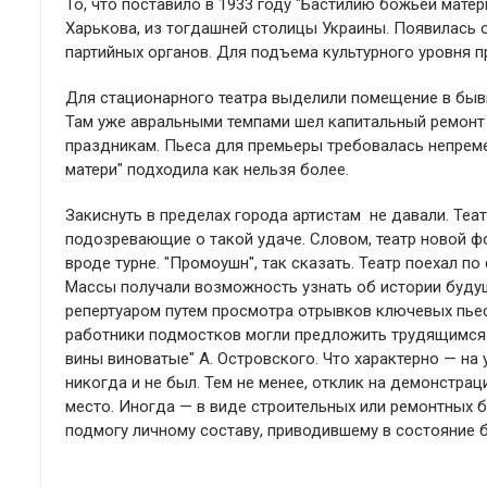
То, что поставило в 1933 году "Бастилию божьей матер
Харькова, из тогдашней столицы Украины. Появилась о
партийных органов. Для подъема культурного уровня пр
Для стационарного театра выделили помещение в бывше
Там уже авральными темпами шел капитальный ремонт
праздникам. Пьеса для премьеры требовалась непрем
матери" подходила как нельзя более.
Закиснуть в пределах города артистам не давали. Теа
подозревающие о такой удаче. Словом, театр новой ф
вроде турне. "Промоушн", так сказать. Театр поехал п
Массы получали возможность узнать об истории буду
репертуаром путем просмотра отрывков ключевых пьес.
работники подмостков могли предложить трудящимся 
вины виноватые" А. Островского. Что характерно — на
никогда и не был. Тем не менее, отклик на демонстр
место. Иногда — в виде строительных или ремонтных 
подмогу личному составу, приводившему в состояние 