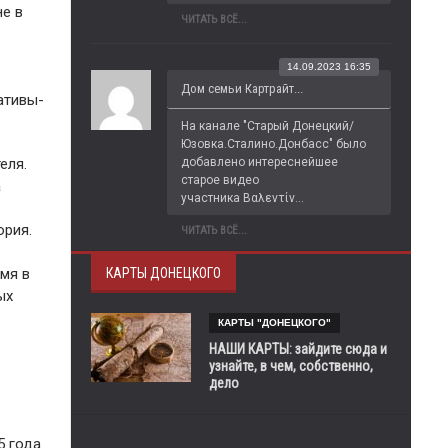
не в
ЧИТАТЬ ВСЁ...
14.09.2023 16:35
Дом семьи Картрайт...
ативы-
На канале "Старый Донецкий/
Юзовка.Сталино.Донбасс" было 
добавлено интереснейшее 
еля.
старое видео 
а
участника Βαλεντίν...
ория.
ЧИТАТЬ ВСЁ...
КАРТЫ ДОНЕЦКОГО
емя в
ых
КАРТЫ "ДОНЕЦКОГО"
НАШИ КАРТЫ: зайдите сюда и
узнайте, в чем, собственно,
дело
5 года