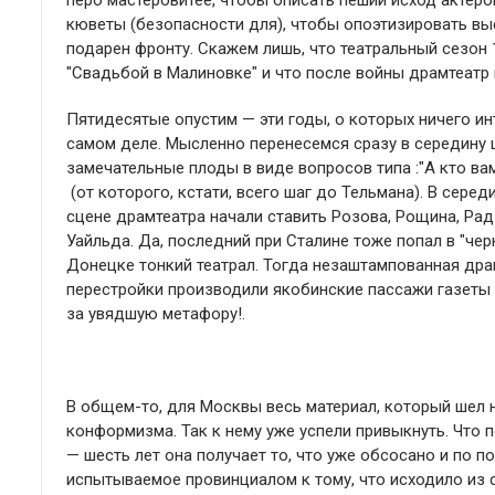
перо мастеровитее, чтобы описать пеший исход актеро
кюветы (безопасности для), чтобы опоэтизировать выс
подарен фронту. Скажем лишь, что театральный сезон
"Свадьбой в Малиновке" и что после войны драмтеатр 
Пятидесятые опустим — эти годы, о которых ничего ин
самом деле. Мысленно перенесемся сразу в середину ш
замечательные плоды в виде вопросов типа :"А кто вам
(от которого, кстати, всего шаг до Тельмана). В сере
сцене драмтеатра начали ставить Розова, Рощина, Рад
Уайльда. Да, последний при Сталине тоже попал в "чер
Донецке тонкий театрал. Тогда незаштампованная дра
перестройки производили якобинские пассажи газеты "
за увядшую метафору!.
В общем-то, для Москвы весь материал, который шел 
конформизма. Так к нему уже успели привыкнуть. Что 
— шесть лет она получает то, что уже обсосано и по 
испытываемое провинциалом к тому, что исходило из