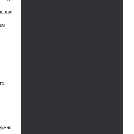
к, дал
там
го.
 нужно