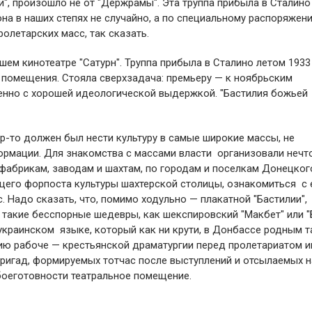
и", произошло не от "Держрамы". Эта труппа прибыла в Сталино
на в наших степях не случайно, а по специальному распоряжен
олетарских масс, так сказать.
м кинотеатре "Сатурн". Труппа прибыла в Сталино летом 1933 
 помещения. Стояла сверхзадача: премьеру — к ноябрьским
енно с хорошей идеологической выдержкой. "Бастилия божьей
тр-то должен был нести культуру в самые широкие массы, не
ормации. Для знакомства с массами власти организовали нечт
о фабрикам, заводам и шахтам, по городам и поселкам Донецког
щего форпоста культуры шахтерской столицы, ознакомиться с 
 Надо сказать, что, помимо ходульно — плакатной "Бастилии",
такие бесспорные шедевры, как шекспировский "Макбет" или "
 украинском языке, который как ни крути, в Донбассе родным т
ацию рабоче — крестьянской драматургии перед пролетариатом 
бригад, формируемых тотчас после выступлений и отсылаемых н
боеготовности театральное помещение.