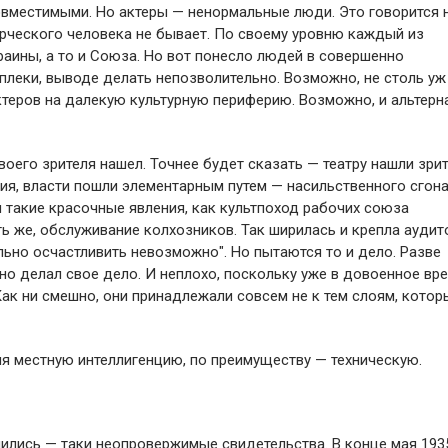
овместимыми. Но актеры — ненормальные люди. Это говорится 
ворческого человека не бывает. По своему уровню каждый из
аины, а то и Союза. Но вот понесло людей в совершенно
плеки, выводе делать непозволительно. Возможно, не столь уж
теров на далекую культурную периферию. Возможно, и альтерн
воего зрителя нашел. Точнее будет сказать — театру нашли зрит
я, власти пошли элементарным путем — насильственного сгон
 такие красочные явления, как культпоход рабочих союза
ть же, обслуживание колхозников. Так ширилась и крепла аудит
ильно осчастливить невозможно". Но пытаются то и дело. Разве
тно делал свое дело. И неплохо, поскольку уже в довоенное вр
ак ни смешно, они принадлежали совсем не к тем слоям, котор
яя местную интеллигенцию, по преимуществу — техническую.
нились — таки неопровержимые свидетельства. В конце мая 193