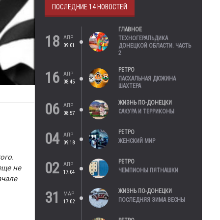
ПОСЛЕДНИЕ 14 НОВОСТЕЙ
ГЛАВНОЕ
18
АПР
ТЕХНОГЕРАЛЬДИКА
09:01
ДОНЕЦКОЙ ОБЛАСТИ. ЧАСТЬ
2
РЕТРО
16
АПР
ПАСХАЛЬНАЯ ДЮЖИНА
08:45
ШАХТЕРА
ЖИЗНЬ ПО-ДОНЕЦКИ
06
АПР
САКУРА И ТЕРРИКОНЫ
08:57
РЕТРО
04
АПР
ЖЕНСКИЙ МИР
09:18
ого.
РЕТРО
02
АПР
еще не
ЧЕМПИОНЫ ПЯТНАШКИ
17:04
ачале
ЖИЗНЬ ПО-ДОНЕЦКИ
31
МАР
ПОСЛЕДНЯЯ ЗИМА ВЕСНЫ
17:02