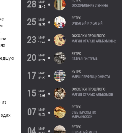
РЕТРО
28
МАР
ОСКОРБЛЕНИЕ ЛЕНИНА
21:42
РЕТРО
ме
25
МАР
ОЧКАТЫЙ И УСАТЫЙ
09:34
им
о
ОСКОЛКИ ПРОШЛОГО
23
МАР
гни
МАГИЯ СТАРЫХ АЛЬБОМОВ-2
18:47
иях
РЕТРО
20
МАР
ошедшую
СТАРАЯ СИСТЕМА
08:24
РЕТРО
17
МАР
МАРШ ПЕРФЕКЦИОНИСТА
09:20
ОСКОЛКИ ПРОШЛОГО
15
МАР
МАГИЯ СТАРЫХ АЛЬБОМОВ
19:03
 из
РЕТРО
е
07
МАР
С ВЕТЕРКОМ ПО
08:22
ездах
МАРЬИНСКОЙ
РЕТРО
04
МАР
ГОРБАТЫЙ МОСТ