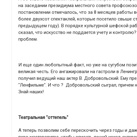
на заседании президиума местного совета профсоюзов
постановлении отмечалось, что за 8 месяцев работы в
более двухсот спектаклей, которые посетило свыше с
предыдущем году). В порядке культурной шефской раб
сказал, что искусство не поддается учету и контрол
проблем.
И еще один любопытный факт, но уже на сугубом позит
великая честь. Его ангажировали на гастроли в Ленинг
получил ведущий наш актер В. Добровольский. Ему пре
"Ленфильме". И что ? Добровольский сыграл, причем н
Знай наших!
Театральная "оттепель"
А теперь позволим себе перескочить через годы и даж