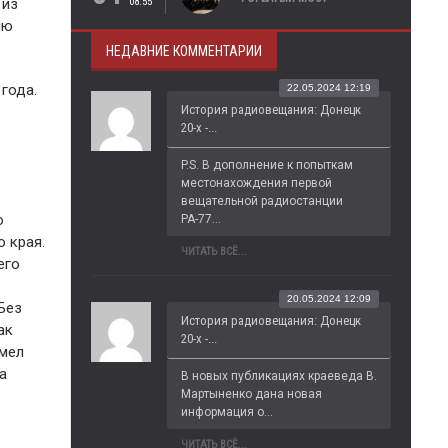
08:55
 из
ию
НЕДАВНИЕ КОММЕНТАРИИ
года.
22.05.2024 12:19
История радиовещания: Донецк
20-х -...
P.S. В дополнение к попыткам 
местонахождения первой 
вещательной радиостанции 
о
РА-77...
о края.
ЧИТАТЬ ВСЁ...
его
20.05.2024 12:09
Без
История радиовещания: Донецк
ак
20-х -...
имел
а
В новых публикациях краеведа В. 
Мартыненко дана новая 
информация о...
ЧИТАТЬ ВСЁ...