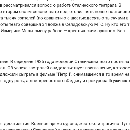
 рассматривался вопрос о работе Сталинского театрала. В
о втором своем сезоне театр подготовил пять новых постаново
та тысяч зрителей (по сравнению с шестьюдесятью тысячами в
оты театр совершил 34 вояжа в Селидовскую МТС. Ну кто это 
ю? Измерили Мельпомену рабоче — крестьянским аршином. Без
иве. В середине 1935 года молодой Сталинский театр постигла
рад. Об успехе гастролей свидетельствует приглашение, которое
дложили сыграть в фильме "Петр I", снимавшемся в то время на
е одну роль, а две: крепостного Федьку и прокурора Ягужинско
е десятилетия. Военное время сурово, жестоко и трагично. Тут