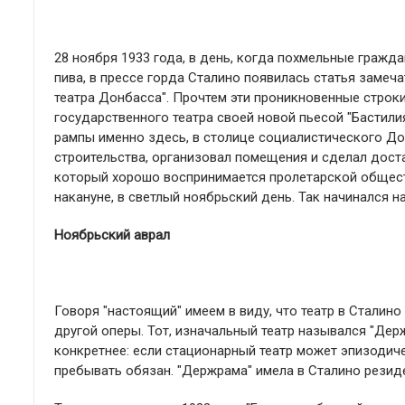
28 ноября 1933 года, в день, когда похмельные гражда
пива, в прессе горда Сталино появилась статья замеч
театра Донбасса". Прочтем эти проникновенные строки
государственного театра своей новой пьесой "Бастили
рампы именно здесь, в столице социалистического До
строительства, организовал помещения и сделал дост
который хорошо воспринимается пролетарской общест
накануне, в светлый ноябрьский день. Так начинался н
Ноябрьский аврал
Говоря "настоящий" имеем в виду, что театр в Сталино
другой оперы. Тот, изначальный театр назывался "Де
конкретнее: если стационарный театр может эпизодич
пребывать обязан. "Держрама" имела в Сталино резид