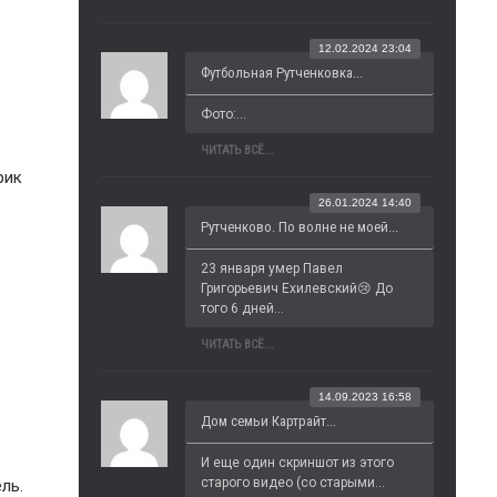
12.02.2024 23:04
Футбольная Рутченковка...
Фото:...
ЧИТАТЬ ВСЁ...
рик
26.01.2024 14:40
Рутченково. По волне не моей...
23 января умер Павел 
Григорьевич Ехилевский😢 До 
того 6 дней...
ЧИТАТЬ ВСЁ...
14.09.2023 16:58
Дом семьи Картрайт...
И еще один скриншот из этого 
старого видео (со старыми...
ль.