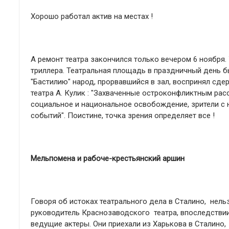
Хорошо работал актив на местах !
А ремонт театра закончился только вечером 6 ноября. 
триллера. Театральная площадь в праздничный день б
"Бастилию" народ, прорвавшийся в зал, воспринял сде
театра А. Кулик : "Захваченные остроконфликтным рас
социальное и национальное освобождение, зрители с
событий". Поистине, точка зрения определяет все !
Мельпомена и рабоче-крестьянский аршин
Говоря об истоках театрального дела в Сталино, нель
руководитель Краснозаводского театра, впоследствии
ведущие актеры. Они приехали из Харькова в Сталино,