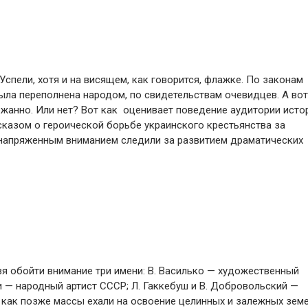
Успели, хотя и на висящем, как говорится, флажке. По законам
ыла переполнена народом, по свидетельствам очевидцев. А вот
ржанно. Или нет? Вот как оценивает поведение аудитории исто
сказом о героической борьбе украинского крестьянства за
 напряженным вниманием следили за развитием драматических
зя обойти внимание три имени: В. Василько — художественный
 — народный артист СССР; Л. Гаккебуш и В. Добровольский —
 как позже массы ехали на освоение целинных и залежных земе