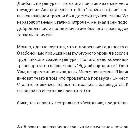
Донбасс и культура — тогда эти понятия казались нес
осуждение. Автор уверен, что без "сдвига по фазе" т
вышеназванной троицы был достоин лучшей сцены Укр
неразработанный Сталино. Впрочем, не зная всей подо
добровольным и подвижническим был этот перевод ак
то люди не имели.
Можно, однако, считать, что в довоенные годы театр с
Озабоченные повышением культурного уровня населени
трудящихся в храмы культуры. Под это дело возникали
транспортников на спектакль "Вiддай партквиток". Опя
Увы, из времени не выпадешь. Много лет истине: "Нас
виноват театр в том, что процветала показуха? Он чес
Сталино появились первые театральные завсегдатаи. К
загоняли на спектакли насильно. Они
были, так сказать, театралы по убеждению, представл
А об охвате населения театральным искусством сохра