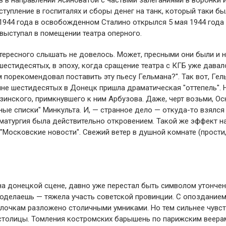
в в направлении Ясиноватой с частыми залеганиями в воронки 
тупление в госпиталях и сборы денег на танк, который таки бы
 1944 года в освобожденном Сталино открылся 5 мая 1944 года
выступал в помещении театра оперного.
тересного слышать не довелось. Может, пресными они были и 
естидесятых, в эпоху, когда сращение театра с КГБ уже давал
 порекомендовал поставить эту пьесу Гельмана?". Так вот, Гел
дине шестидесятых в Донецк пришла драматическая "оттепель". 
зинского, примкнувшего к ним Арбузова. Даже, черт возьми, Ос
ные списки" Минкульта. И, — странное дело — откуда-то взялся
матургия была действительно откровением. Такой же эффект н
Московские новости". Свежий ветер в душной комнате (прости,
на донецкой сцене, давно уже перестал быть символом утонче
поделаешь — тяжела участь советской провинции. С опозданием
полочкам разложено столичными умниками. Но тем сильнее чувст
 столицы. Томления костромских барышень по парижским веера