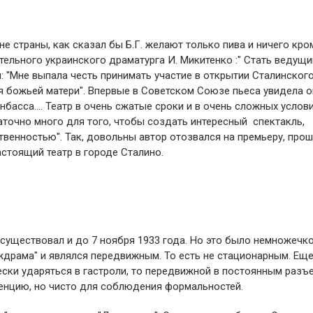
не страны, как сказал бы Б.Г. желают только пива и ничего кро
ательного украинского драматурга И. Микитенко :" Стать ведущ
: "Мне выпала честь принимать участие в открытии Сталинског
я божьей матери". Впервые в Советском Союзе пьеса увидела о
нбасса…. Театр в очень сжатые сроки и в очень сложных услов
аточно много для того, чтобы создать интересный спектакль,
венностью". Так, довольны автор отозвался на премьеру, пр
астоящий театр в городе Сталино.
 существовал и до 7 ноября 1933 года. Но это было немножечко
рждрама" и являлся передвижным. То есть не стационарным. Ещ
ески ударяться в гастроли, то передвижной в постоянным разъ
енцию, но чисто для соблюдения формальностей.