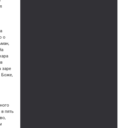
и
л
на
о о
ьман,
На
кара
 в
а заре
 Боже,
нного
 в пять
во,
м