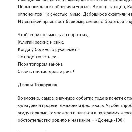
Посыпались оскорбления и угрозы. В конце концов, Ка
оппонентов – к счастью, мимо. Дебоширов схватили и 
И.Левицкий призывает бескомпромиссно бороться с ху
Чтоб, если возьмешь за воротник,
Хулиган раскис и сник.
Когда у больного рука гниет –
Не надо жалеть ее.
Пора топором закона
Отсечь гнилые дела и речь!
Джаз и Тапарунька
Возможно, самое значимое событие года в печати отр
культурный прорыв: джазовый фестиваль. Чтобы «проби
эгиду горкома комсомола и влиться в программу меро
обстоятельство родило и название – «Донецк-100».