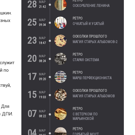
РЕТРО
28
МАР
ОСКОРБЛЕНИЕ ЛЕНИНА
21:42
ышкин.
РЕТРО
25
азных
МАР
ОЧКАТЫЙ И УСАТЫЙ
09:34
ОСКОЛКИ ПРОШЛОГО
23
МАР
МАГИЯ СТАРЫХ АЛЬБОМОВ-2
18:47
РЕТРО
20
МАР
СТАРАЯ СИСТЕМА
08:24
 служит
й по
РЕТРО
17
МАР
МАРШ ПЕРФЕКЦИОНИСТА
09:20
твуй,
ОСКОЛКИ ПРОШЛОГО
15
МАР
МАГИЯ СТАРЫХ АЛЬБОМОВ
19:03
. Для
РЕТРО
07
МАР
в ДПИ.
С ВЕТЕРКОМ ПО
08:22
МАРЬИНСКОЙ
РЕТРО
04
МАР
ГОРБАТЫЙ МОСТ