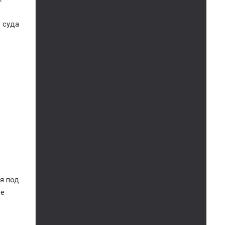
о суда
ся под
ее