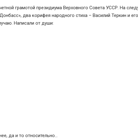
четной грамотой президиума Верховного Совета УССР. На сле
Донбасс», два корифея народного стиха – Василий Теркин и ег
учаю. Написали от души:
ее, да и то относительно…