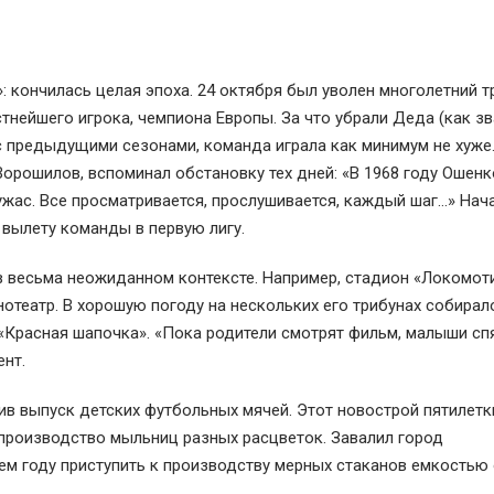
 кончилась целая эпоха. 24 октября был уволен многолетний т
стнейшего игрока, чемпиона Европы. За что убрали Деда (как з
с предыдущими сезонами, команда играла как минимум не хуже
орошилов, вспоминал обстановку тех дней: «В 1968 году Ошенк
 ужас. Все просматривается, прослушивается, каждый шаг…» Нач
 вылету команды в первую лигу.
в весьма неожиданном контексте. Например, стадион «Локомот
отеатр. В хорошую погоду на нескольких его трибунах собирал
«Красная шапочка». «Пока родители смотрят фильм, малыши сп
ент.
ив выпуск детских футбольных мячей. Этот новострой пятилетк
производство мыльниц разных расцветок. Завалил город
 году приступить к производству мерных стаканов емкостью