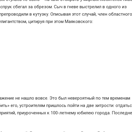
спрук сбегал за обрезом. Сыч в гневе выстрелил в одного из
препроводили в кутузку. Описывая этот случай, член областног
лигантством, цитируя при этом Маяковского:
ажение не нашло вовсе. Это был невероятный по тем временам
ть» его, устроителям пришлось пойти на две хитрости: отдать
приятий, приуроченных к 100-летнему юбилею города. Последн