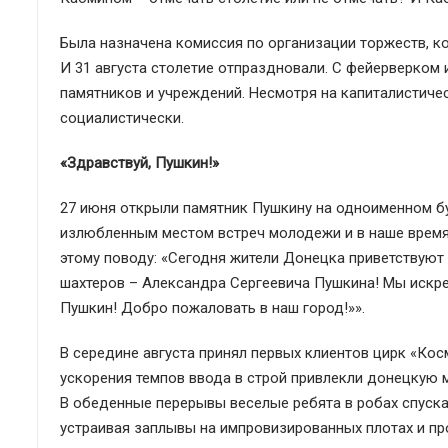
Была назначена комиссия по организации торжеств, к
И 31 августа столетие отпраздновали. С фейерверко
памятников и учреждений. Несмотря на капиталистиче
социалистически.
«Здравствуй, Пушкин!»
27 июня открыли памятник Пушкину на одноименном бу
излюбленным местом встреч молодежи и в наше время.
этому поводу: «Сегодня жители Донецка приветствуют
шахтеров – Александра Сергеевича Пушкина! Мы искре
Пушкин! Добро пожаловать в наш город!»».
В середине августа принял первых клиентов цирк «Кос
ускорения темпов ввода в строй привлекли донецкую 
В обеденные перерывы веселые ребята в робах спуска
устраивая заплывы на импровизированных плотах и пр