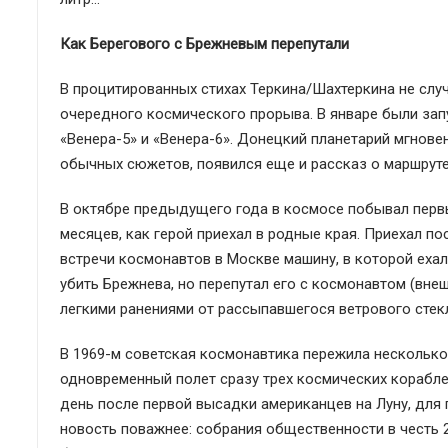
Как Берегового с Брежневым перепутали
В процитированных стихах Теркина/Шахтеркина не случ
очередного космического прорыва. В январе были зап
«Венера-5» и «Венера-6». Донецкий планетарий мгнове
обычных сюжетов, появился еще и рассказ о маршруте
В октябре предыдущего года в космосе побывал первы
месяцев, как герой приехал в родные края. Приехал по
встречи космонавтов в Москве машину, в которой ехал
убить Брежнева, но перепутал его с космонавтом (вне
легкими ранениями от рассыпавшегося ветрового стекла
В 1969-м советская космонавтика пережила несколько 
одновременный полет сразу трех космических корабле
день после первой высадки американцев на Луну, для
новость поважнее: собрания общественности в честь 