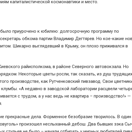
ниям капиталистической космонавтики и место.
е было приурочено к юбилею: долгосрочную программу по
секретарь обкома партии Владимир Дегтярев. Но кое-какие но
итом. Шикарно выглядевший в Крыму, он плохо приживался в
 Киевского райисполкома, в районе Северного автовокзала. Но
рядком. Некоторые цветы росли, так сказать, из душ трудящи
того производстве, как Рутченковский пивзавод. Свои цветник
 клумбы. «А недавно в заводской лаборатории расцвели четыр
вается с трудом, а у нас ведь не квартира – производство!» —
.
кие прекрасные дела. Форменное безобразие творилось. В один
ковуголь» произошел неслыханный дебош. Два бывших зэка Сы
х стульев не было – начали отбирать у мирных любителей пива