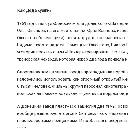
Как Деда «ушли»
1969 год стал судьбоносным для донецкого «Шахтера»:
Олег Ошенков, на его место взяли Юрия Воинова, изве
Ошенкова болельщики), понять трудно: по сравнению 
Видимо, просто надоел. Помощник Ошенкова, Виктор В
уговорил поехать с ним «Шахтер» тренировать. Но там
тренерская чехарда, которая через два года привела к
Спортивная тема в жизни города проглядывала порой 
наловчились использовать как огромный открытый кин
6 тысяч человек. Фильмы крутил персонал кинотеатра 
колясках на свежем воздухе», — умилялся корреспонд
А Донецкий завод пластмасс зациклил две темы, осво
вообще решительно вторгся в быт земляков. Наладил 
пластмассовыми прищепками. И пообещал в следующем
литр…