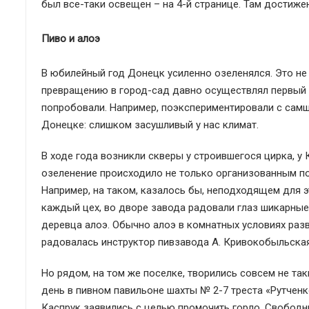
был все-таки освещен – на 4-й странице. Там достиже
Пиво и алоэ
В юбилейный год Донецк усиленно озеленялся. Это н
превращению в город-сад давно осуществлял первый 
попробовали. Например, поэкспериментировали с самш
Донецке: слишком засушливый у нас климат.
В ходе года возникли скверы у строившегося цирка, у
озеленение происходило не только организованным по
Например, на таком, казалось бы, неподходящем для э
каждый цех, во дворе завода радовали глаз шикарные
деревца алоэ. Обычно алоэ в комнатных условиях разви
радовалась инструктор пивзавода А. Кривокобыльская
Но рядом, на том же поселке, творились совсем не та
день в пивном павильоне шахты № 2-7 треста «Рутчен
Каспрук заявились с целью промочить горло. Свободны