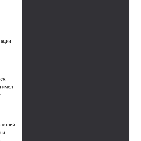
вации
хся.
и имел
е
 летний
ч и
.