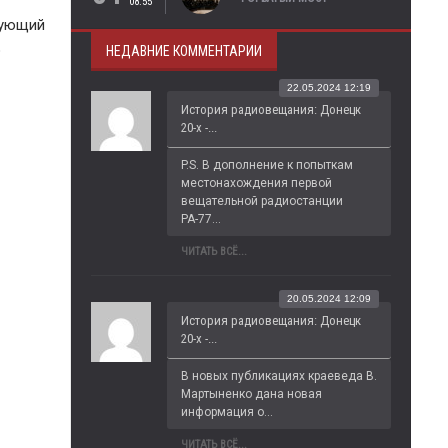
08:55
дующий
о
НЕДАВНИЕ КОММЕНТАРИИ
22.05.2024 12:19
История радиовещания: Донецк
20-х -...
P.S. В дополнение к попыткам 
местонахождения первой 
вещательной радиостанции 
РА-77...
ЧИТАТЬ ВСЁ...
20.05.2024 12:09
История радиовещания: Донецк
20-х -...
В новых публикациях краеведа В. 
Мартыненко дана новая 
информация о...
ЧИТАТЬ ВСЁ...