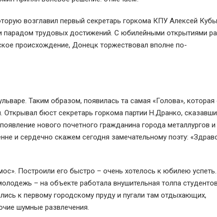
оторую возглавил первый секретарь горкома КПУ Алексей Куб
м и парадом трудовых достижений. С юбилейными открытиями р
ское происхождение, Донецк торжествовал вполне по-
льваре. Таким образом, появилась та самая «Голова», которая
 Открывал бюст секретарь горкома партии Н.Дранко, сказавши
 появление нового почетного гражданина города металлургов и
нне и сердечно скажем сегодня замечательному поэту: «Здравс
мос». Построили его быстро – очень хотелось к юбилею успеть
молодежь – на объекте работала внушительная толпа студенто
лись к первому городскому пруду и пугали там отдыхающих,
очие шумные развлечения.