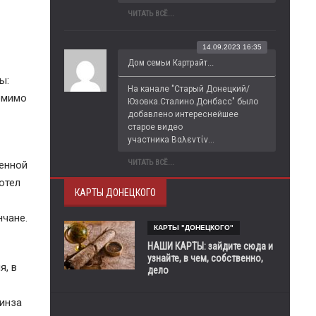
ЧИТАТЬ ВСЁ...
14.09.2023 16:35
Дом семьи Картрайт...
ы:
На канале "Старый Донецкий/
помимо
Юзовка.Сталино.Донбасс" было 
добавлено интереснейшее 
старое видео 
участника Βαλεντίν...
ЧИТАТЬ ВСЁ...
венной
отел
КАРТЫ ДОНЕЦКОГО
нчане.
КАРТЫ "ДОНЕЦКОГО"
НАШИ КАРТЫ: зайдите сюда и
узнайте, в чем, собственно,
я, в
дело
линза