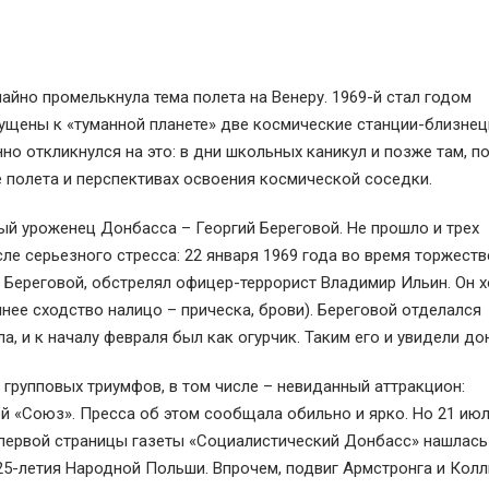
айно промелькнула тема полета на Венеру. 1969-й стал годом
ущены к «туманной планете» две космические станции-близнец
нно откликнулся на это: в дни школьных каникул и позже там, 
 полета и перспективах освоения космической соседки.
й уроженец Донбасса – Георгий Береговой. Не прошло и трех
сле серьезного стресса: 22 января 1969 года во время торжест
 Береговой, обстрелял офицер-террорист Владимир Ильин. Он х
шнее сходство налицо – прическа, брови). Береговой отделался
, и к началу февраля был как огурчик. Таким его и увидели до
групповых триумфов, в том числе – невиданный аттракцион:
й «Союз». Пресса об этом сообщала обильно и ярко. Но 21 июл
 первой страницы газеты «Социалистический Донбасс» нашлась
25-летия Народной Польши. Впрочем, подвиг Армстронга и Кол