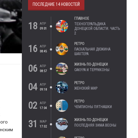
ПОСЛЕДНИЕ 14 НОВОСТЕЙ
ГЛАВНОЕ
18
АПР
ТЕХНОГЕРАЛЬДИКА
09:01
ДОНЕЦКОЙ ОБЛАСТИ. ЧАСТЬ
2
РЕТРО
16
АПР
ПАСХАЛЬНАЯ ДЮЖИНА
08:45
ШАХТЕРА
ЖИЗНЬ ПО-ДОНЕЦКИ
06
АПР
САКУРА И ТЕРРИКОНЫ
08:57
РЕТРО
04
АПР
ЖЕНСКИЙ МИР
09:18
РЕТРО
02
АПР
ь
ЧЕМПИОНЫ ПЯТНАШКИ
17:04
к
ЖИЗНЬ ПО-ДОНЕЦКИ
31
ного
МАР
ПОСЛЕДНЯЯ ЗИМА ВЕСНЫ
17:02
инским