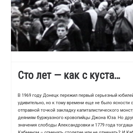
Сто лет — как с куста…
В 1969 году Донецк пережил первый серьезный юбилей.
удивительно, но к тому времени еще не было ясности 
отправной точкой закладку капиталистического монст
деяниям буржуазного кровопийцы Джона Юза. Но друго
значения слободы Александровки и 1779 года тогдашн
Кабмином – отмечать столетие или не отмечать? И Ка