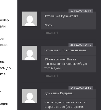
12.02.2024 23:04
Футбольная Рутченковка...
ренер
Фото:...
вали
.
ЧИТАТЬ ВСЁ...
ов
алась
26.01.2024 14:40
Рутченково. По волне не моей...
23 января умер Павел 
ив»
Григорьевич Ехилевский😢 До 
ось до
того 6 дней...
ят в
ЧИТАТЬ ВСЁ...
14.09.2023 16:58
и
Дом семьи Картрайт...
И еще один скриншот из этого 
 один
старого видео (со старыми...