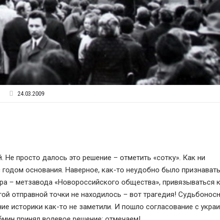
24.03.2009
 Не просто далось это решение – отметить «сотку». Как ни
с годом основания. Наверное, как-то неудобно было признават
ра – метзавода «Новороссийского общества», привязываться 
й отправной точки не находилось – вот трагедия! Судьбонос
ие историки как-то не заметили. И пошло согласование с укра
бмин принял волевое решение: отмечаем!