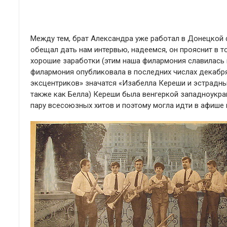
Между тем, брат Александра уже работал в Донецкой 
обещал дать нам интервью, надеемся, он прояснит в т
хорошие заработки (этим наша филармония славилась и
филармония опубликовала в последних числах декабря
эксцентриков» значатся «Изабелла Кереши и эстрадны
также как Белла) Кереши была венгеркой западноукра
пару всесоюзных хитов и поэтому могла идти в афиш