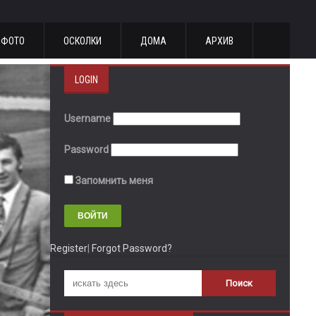
ФОТО
ОСКОЛКИ
ДОМА
АРХИВ
LOGIN
Username
Password
Запомнить меня
Register
|
Forgot Password?