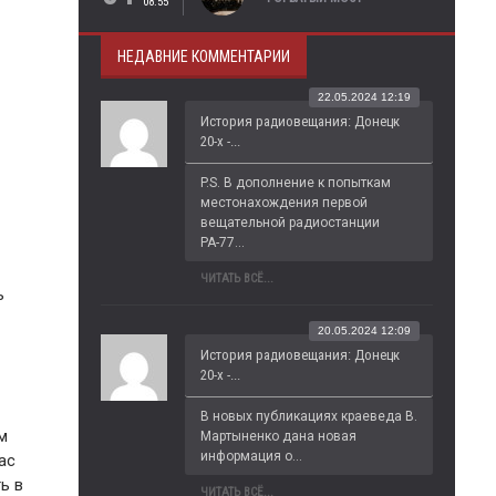
08:55
НЕДАВНИЕ КОММЕНТАРИИ
22.05.2024 12:19
История радиовещания: Донецк
20-х -...
P.S. В дополнение к попыткам 
местонахождения первой 
вещательной радиостанции 
РА-77...
ЧИТАТЬ ВСЁ...
ь
20.05.2024 12:09
История радиовещания: Донецк
20-х -...
В новых публикациях краеведа В. 
м
Мартыненко дана новая 
информация о...
ас
ь в
ЧИТАТЬ ВСЁ...