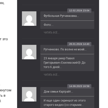
ях,
12.02.2024 23:04
Футбольная Рутченковка...
Фото:...
ЧИТАТЬ ВСЁ...
т это
26.01.2024 14:40
Рутченково. По волне не моей...
23 января умер Павел 
Григорьевич Ехилевский😢 До 
того 6 дней...
ЧИТАТЬ ВСЁ...
й
14.09.2023 16:58
ахнутом
Дом семьи Картрайт...
ть в
.
И еще один скриншот из этого 
старого видео (со старыми...