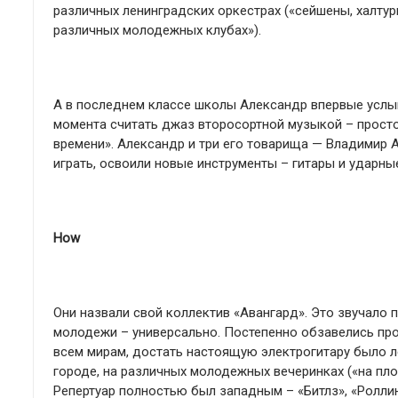
различных ленинградских оркестрах («сейшены, халтур
различных молодежных клубах»).
А в последнем классе школы Александр впервые услыша
момента считать джаз второсортной музыкой – просто
времени». Александр и три его товарища — Владимир А
играть, освоили новые инструменты – гитары и ударны
How
Они назвали свой коллектив «Авангард». Это звучало
молодежи – универсально. Постепенно обзавелись про
всем мирам, достать настоящую электрогитару было ле
городе, на различных молодежных вечеринках («на пло
Репертуар полностью был западным – «Битлз», «Роллин