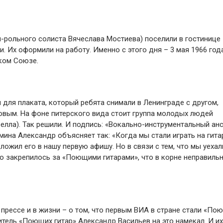
н-рольного солиста Вячеслава Мостиева) поселили в гостинице
 Их оформили на работу. Именно с этого дня – 3 мая 1966 год
ком Союзе.
 для плаката, который ребята снимали в Ленинграде с другом,
ым. На фоне питерского вида стоит группа молодых людей
елла). Так решили. И подпись: «Вокально-инструментальный ан
мина Александр объясняет так: «Когда мы стали играть на гита
ложил его в нашу первую афишу. Но в связи с тем, что мы уехал
во закрепилось за «Поющими гитарами», что в корне неправильн
 прессе и в жизни – о том, что первым ВИА в стране стали «По
дитель «Поющих гитар» Александр Васильев на это намекал. И их