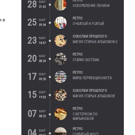
РЕТРО
28
МАР
ОСКОРБЛЕНИЕ ЛЕНИНА
21:42
РЕТРО
25
и в
МАР
ОЧКАТЫЙ И УСАТЫЙ
09:34
ОСКОЛКИ ПРОШЛОГО
23
МАР
МАГИЯ СТАРЫХ АЛЬБОМОВ-2
18:47
РЕТРО
20
МАР
СТАРАЯ СИСТЕМА
08:24
РЕТРО
17
МАР
МАРШ ПЕРФЕКЦИОНИСТА
09:20
ОСКОЛКИ ПРОШЛОГО
15
МАР
МАГИЯ СТАРЫХ АЛЬБОМОВ
19:03
РЕТРО
07
МАР
С ВЕТЕРКОМ ПО
08:22
МАРЬИНСКОЙ
РЕТРО
04
МАР
ГОРБАТЫЙ МОСТ