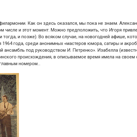
филармонии. Как он здесь оказался, мы пока не знаем. Алекса
ом числе и этот момент. Можно предположить, что Игоря привл
 тогда, и позже). Во всяком случае, на новогодней афише, кот
 1964 года, среди анонимных «мастеров юмора, сатиры и акроб
й ансамбль под руководством И. Петренко». Изабелла (извест
инского происхождения, в описываемое время имела на своем 
е главным номером…