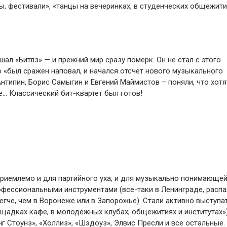
ы, фестивали», «танцы на вечеринках, в студенческих общежити
л «Битлз» — и прежний мир сразу померк. Он не стал с этого
 «был сражен наповал, и начался отсчет нового музыкального
нтипин, Борис Самыгин и Евгений Маймистов – поняли, что хотя
е… Классический бит-квартет был готов!
 приемлемо и для партийного уха, и для музыкально понимающе
фессиональными инструментами (все-таки в Ленинграде, расп
гче, чем в Воронеже или в Запорожье). Стали активно выступа
щадках кафе, в молодежных клубах, общежитиях и институтах»)
г Стоунз», «Холлиз», «Шэдоуз», Элвис Пресли и все остальные.