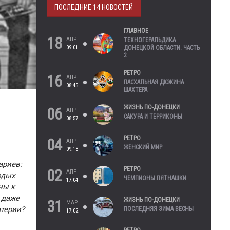
ПОСЛЕДНИЕ 14 НОВОСТЕЙ
ГЛАВНОЕ
18
АПР
ТЕХНОГЕРАЛЬДИКА
09:01
ДОНЕЦКОЙ ОБЛАСТИ. ЧАСТЬ
2
РЕТРО
16
АПР
ПАСХАЛЬНАЯ ДЮЖИНА
08:45
ШАХТЕРА
ЖИЗНЬ ПО-ДОНЕЦКИ
06
АПР
САКУРА И ТЕРРИКОНЫ
08:57
РЕТРО
04
АПР
ЖЕНСКИЙ МИР
09:18
ариев:
РЕТРО
02
АПР
одых
ЧЕМПИОНЫ ПЯТНАШКИ
17:04
ны к
 даже
ЖИЗНЬ ПО-ДОНЕЦКИ
31
МАР
атерии?
ПОСЛЕДНЯЯ ЗИМА ВЕСНЫ
17:02