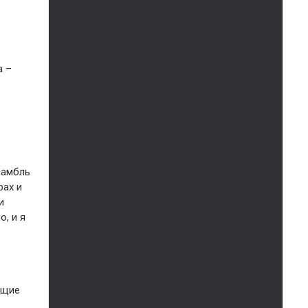
а –
самбль
рах и
и
о, и я
ющие