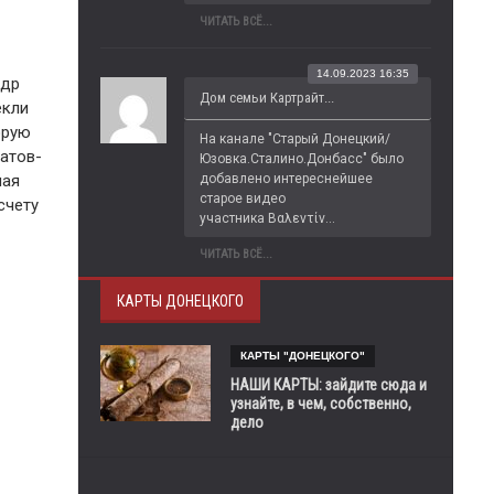
ЧИТАТЬ ВСЁ...
14.09.2023 16:35
ндр
Дом семьи Картрайт...
екли
орую
На канале "Старый Донецкий/
атов-
Юзовка.Сталино.Донбасс" было 
добавлено интереснейшее 
ная
старое видео 
счету
участника Βαλεντίν...
ЧИТАТЬ ВСЁ...
КАРТЫ ДОНЕЦКОГО
КАРТЫ "ДОНЕЦКОГО"
НАШИ КАРТЫ: зайдите сюда и
узнайте, в чем, собственно,
дело