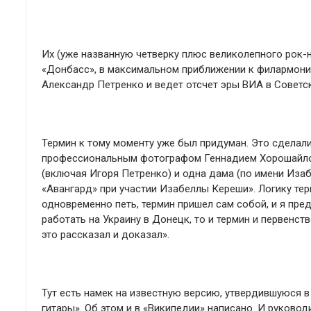
Их (уже названную четверку плюс великолепного рок-
«Донбасс», в максимальном приближении к филармонии.
Александр Петренко и ведет отсчет эры ВИА в Советс
Термин к тому моменту уже был придуман. Это сделали
профессиональным фотографом Геннадием Хорошайлов
(включая Игоря Петренко) и одна дама (по имени Изаб
«Авангард» при участии Изабеллы Кереши». Логику тер
одновременно петь, термин пришел сам собой, и я пред
работать на Украину в Донецк, то и термин и первенст
это рассказал и доказал».
Тут есть намек на известную версию, утвердившуюся в
гитары». Об этом и в «Википедии» написано. И руково