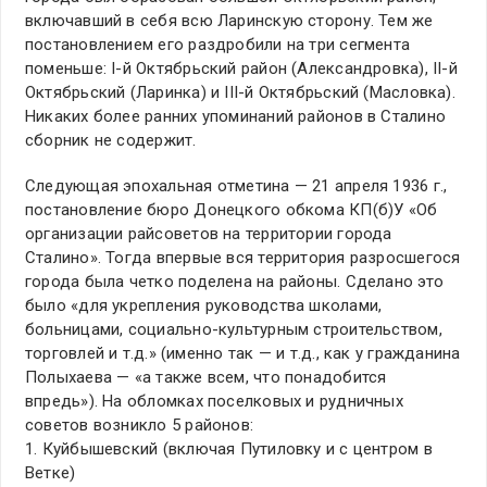
включавший в себя всю Ларинскую сторону. Тем же
постановлением его раздробили на три сегмента
поменьше: I-й Октябрьский район (Александровка), II-й
Октябрьский (Ларинка) и III-й Октябрьский (Масловка).
Никаких более ранних упоминаний районов в Сталино
сборник не содержит.
Следующая эпохальная отметина — 21 апреля 1936 г.,
постановление бюро Донецкого обкома КП(б)У «Об
организации райсоветов на территории города
Сталино». Тогда впервые вся территория разросшегося
города была четко поделена на районы. Сделано это
было «для укрепления руководства школами,
больницами, социально-культурным строительством,
торговлей и т.д.» (именно так — и т.д., как у гражданина
Полыхаева — «а также всем, что понадобится
впредь»). На обломках поселковых и рудничных
советов возникло 5 районов:
1. Куйбышевский (включая Путиловку и с центром в
Ветке)