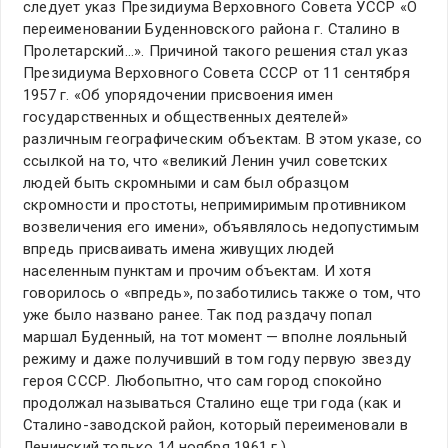
следует указ Президиума Верховного Совета УССР «О
переименовании Буденновского района г. Сталино в
Пролетарский…». Причиной такого решения стал указ
Президиума Верховного Совета СССР от 11 сентября
1957 г. «Об упорядочении присвоения имен
государственных и общественных деятелей»
различным географическим объектам. В этом указе, со
ссылкой на то, что «великий Ленин учил советских
людей быть скромными и сам был образцом
скромности и простоты, непримиримым противником
возвеличения его имени», объявлялось недопустимым
впредь присваивать имена живущих людей
населенным пунктам и прочим объектам. И хотя
говорилось о «впредь», позаботились также о том, что
уже было названо ранее. Так под раздачу попал
маршал Буденный, на тот момент — вполне лояльный
режиму и даже получивший в том году первую звезду
героя СССР. Любопытно, что сам город спокойно
продолжал называться Сталино еще три года (как и
Сталино-заводской район, который переименовали в
Ленинский только 14 ноября 1961 г.)