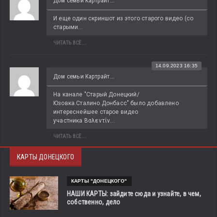
Дом семьи Картрайт...
И еще один скриншот из этого старого видео (со 
старыми...
ЧИТАТЬ ВСЁ...
14.09.2023 16:35
Дом семьи Картрайт...
На канале "Старый Донецкий/
Юзовка.Сталино.Донбасс" было добавлено 
интереснейшее старое видео 
участника Βαλεντίν...
ЧИТАТЬ ВСЁ...
КАРТЫ ДОНЕЦКОГО
КАРТЫ "ДОНЕЦКОГО"
НАШИ КАРТЫ: зайдите сюда и узнайте, в чем,
собственно, дело