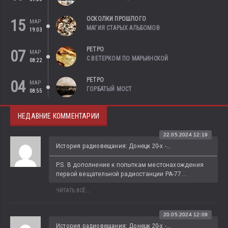
ОСКОЛКИ ПРОШЛОГО
15
МАР
МАГИЯ СТАРЫХ АЛЬБОМОВ
19:03
РЕТРО
07
МАР
С ВЕТЕРКОМ ПО МАРЬИНСКОЙ
08:22
РЕТРО
04
МАР
ГОРБАТЫЙ МОСТ
08:55
НЕДАВНИЕ КОММЕНТАРИИ
22.05.2024 12:19
История радиовещания: Донецк 20-х -...
P.S. В дополнение к попыткам местонахождения 
первой вещательной радиостанции РА-77...
ЧИТАТЬ ВСЁ...
20.05.2024 12:09
История радиовещания: Донецк 20-х -...