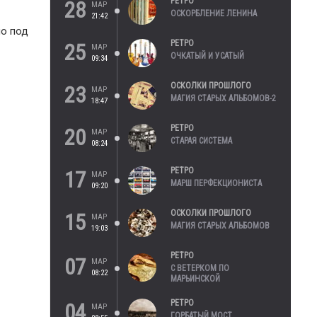
РЕТРО
28
МАР
ОСКОРБЛЕНИЕ ЛЕНИНА
21:42
ло под
РЕТРО
25
МАР
ОЧКАТЫЙ И УСАТЫЙ
09:34
ОСКОЛКИ ПРОШЛОГО
23
МАР
МАГИЯ СТАРЫХ АЛЬБОМОВ-2
18:47
РЕТРО
20
МАР
СТАРАЯ СИСТЕМА
08:24
РЕТРО
17
МАР
МАРШ ПЕРФЕКЦИОНИСТА
09:20
ОСКОЛКИ ПРОШЛОГО
15
МАР
МАГИЯ СТАРЫХ АЛЬБОМОВ
19:03
РЕТРО
07
МАР
С ВЕТЕРКОМ ПО
08:22
МАРЬИНСКОЙ
РЕТРО
04
МАР
ГОРБАТЫЙ МОСТ