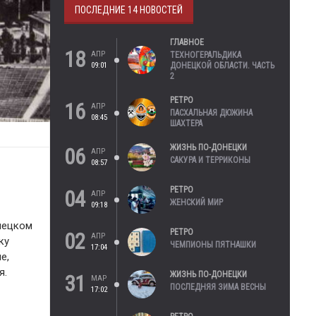
ПОСЛЕДНИЕ 14 НОВОСТЕЙ
ГЛАВНОЕ
18
АПР
ТЕХНОГЕРАЛЬДИКА
09:01
ДОНЕЦКОЙ ОБЛАСТИ. ЧАСТЬ
2
РЕТРО
16
АПР
ПАСХАЛЬНАЯ ДЮЖИНА
08:45
ШАХТЕРА
ЖИЗНЬ ПО-ДОНЕЦКИ
06
АПР
САКУРА И ТЕРРИКОНЫ
08:57
РЕТРО
04
АПР
ЖЕНСКИЙ МИР
09:18
нецком
РЕТРО
02
АПР
ку
ЧЕМПИОНЫ ПЯТНАШКИ
17:04
е,
я.
ЖИЗНЬ ПО-ДОНЕЦКИ
31
МАР
ПОСЛЕДНЯЯ ЗИМА ВЕСНЫ
17:02