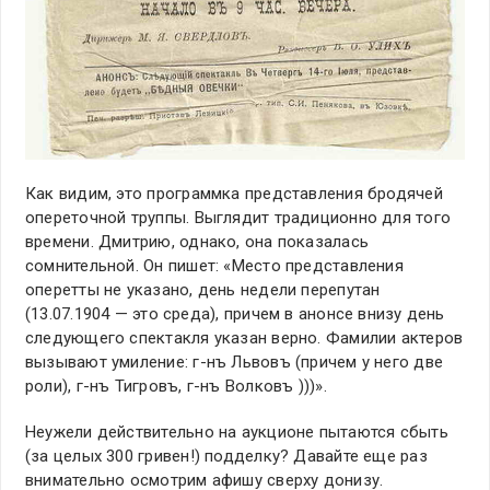
Как видим, это программка представления бродячей
опереточной труппы. Выглядит традиционно для того
времени. Дмитрию, однако, она показалась
сомнительной. Он пишет: «Место представления
оперетты не указано, день недели перепутан
(13.07.1904 — это среда), причем в анонсе внизу день
следующего спектакля указан верно. Фамилии актеров
вызывают умиление: г-нъ Львовъ (причем у него две
роли), г-нъ Тигровъ, г-нъ Волковъ )))».
Неужели действительно на аукционе пытаются сбыть
(за целых 300 гривен!) подделку? Давайте еще раз
внимательно осмотрим афишу сверху донизу.