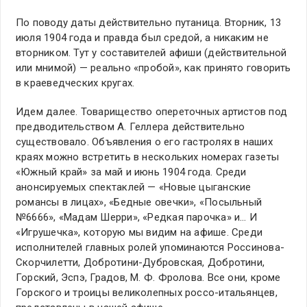
По поводу даты действительно путаница. Вторник, 13
июля 1904 года и правда был средой, а никаким не
вторником. Тут у составителей афиши (действительной
или мнимой) — реально «пробой», как принято говорить
в краеведческих кругах.
Идем далее. Товарищество опереточных артистов под
предводительством А. Геллера действительно
существовало. Объявления о его гастролях в наших
краях можно встретить в нескольких номерах газеты
«Южный край» за май и июнь 1904 года. Среди
анонсируемых спектаклей — «Новые цыганские
романсы в лицах», «Бедные овечки», «Посыльный
№6666», «Мадам Шерри», «Редкая парочка» и… И
«Игрушечка», которую мы видим на афише. Среди
исполнителей главных ролей упоминаются Россинова-
Скорчилетти, Добротини-Дубровская, Добротини,
Горский, Эспэ, Градов, М. Ф. Фролова. Все они, кроме
Горского и троицы великолепных россо-итальянцев,