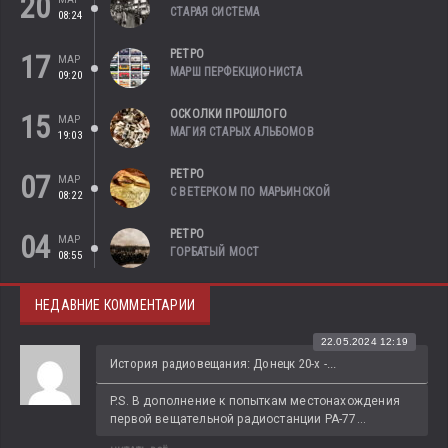
20
СТАРАЯ СИСТЕМА
08:24
РЕТРО
17
МАР
МАРШ ПЕРФЕКЦИОНИСТА
09:20
ОСКОЛКИ ПРОШЛОГО
15
МАР
МАГИЯ СТАРЫХ АЛЬБОМОВ
19:03
РЕТРО
07
МАР
С ВЕТЕРКОМ ПО МАРЬИНСКОЙ
08:22
РЕТРО
04
МАР
ГОРБАТЫЙ МОСТ
08:55
НЕДАВНИЕ КОММЕНТАРИИ
22.05.2024 12:19
История радиовещания: Донецк 20-х -...
P.S. В дополнение к попыткам местонахождения 
первой вещательной радиостанции РА-77...