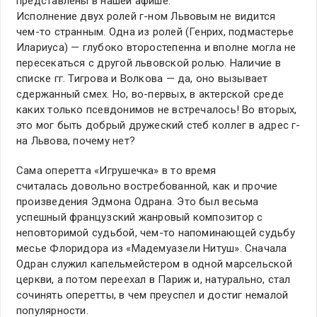
представлены в нашей афише.
Исполнение двух ролей г-ном Львовым не видится
чем-то странным. Одна из ролей (Генрих, подмастерье
Илариуса) — глубоко второстепенна и вполне могла не
пересекаться с другой львовской ролью. Наличие в
списке гг. Тигрова и Волкова — да, оно вызывает
сдержанный смех. Но, во-первых, в актерской среде
каких только псевдонимов не встречалось! Во вторых,
это мог быть добрый дружеский стеб коллег в адрес г-
на Львова, почему нет?
Сама оперетта «Игрушечка» в то время
считалась довольно востребованной, как и прочие
произведения Эдмона Одрана. Это был весьма
успешный французский жанровый композитор с
неповторимой судьбой, чем-то напоминающей судьбу
месье Флоридора из «Мадемуазели Нитуш». Сначала
Одран служил капельмейстером в одной марсельской
церкви, а потом переехал в Париж и, натурально, стал
сочинять оперетты, в чем преуспел и достиг немалой
популярности.