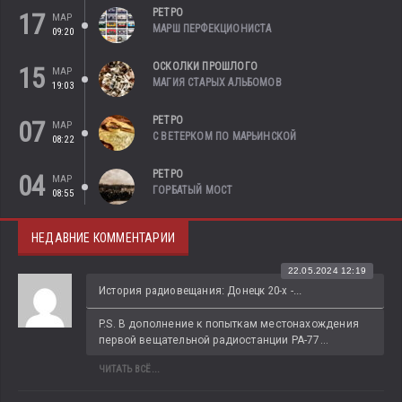
РЕТРО
17
МАР
МАРШ ПЕРФЕКЦИОНИСТА
09:20
ОСКОЛКИ ПРОШЛОГО
15
МАР
МАГИЯ СТАРЫХ АЛЬБОМОВ
19:03
РЕТРО
07
МАР
С ВЕТЕРКОМ ПО МАРЬИНСКОЙ
08:22
РЕТРО
04
МАР
ГОРБАТЫЙ МОСТ
08:55
НЕДАВНИЕ КОММЕНТАРИИ
22.05.2024 12:19
История радиовещания: Донецк 20-х -...
P.S. В дополнение к попыткам местонахождения 
первой вещательной радиостанции РА-77...
ЧИТАТЬ ВСЁ...