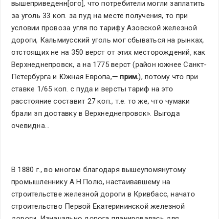
вышеприведенн[ого], что потребители могли заплатить
за уголь 33 коп. за пуд на месте получения, то при
условии провоза угля по тарифу Азовской железной
дороги, Кальмиусский уголь мог сбываться на рынках,
отстоящих не на 350 верст от этих месторождений, как
Верхнеднепровск, а на 1775 верст (район южнее Санкт-
Петербурга и Южная Европа,
— прим.
), потому что при
ставке 1/65 коп. с пуда и версты тариф на это
расстояние составит 27 коп., т.е. то же, что чумаки
брали зп доставку в Верхнеднепровск». Выгода
очевидна…
В 1880 г., во многом благодаря вышеупомянутому
промышленнику А.Н.Полю, настаивавшему на
строительстве железной дороги в Кривбасс, начато
строительство Первой Екатерининской железной
дороги. Изначально дорога планировалась для