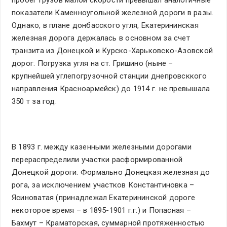
пробег грузов малой скорости превышал аналогичные
показатели Каменноугольной железной дороги в разы.
Однако, в плане донбасского угля, Екатерининская
железная дорога держалась в основном за счет
транзита из Донецкой и Курско-Харьковско-Азовской
дорог. Погрузка угля на ст. Гришино (ныне –
крупнейшей углепогрузочной станции днепровсккого
направления Красноармейск) до 1914 г. не превышала
350 т за год.
В 1893 г. между казенными железными дорогами
перераспределили участки расформированной
Донецкой дороги. Формально Донецкая железная до
рога, за исключением участков Константиновка –
Ясиноватая (принадлежал Екатерининской дороге
некоторое время – в 1895-1901 г.г.) и Попасная –
Бахмут – Краматорская, суммарной протяженностью