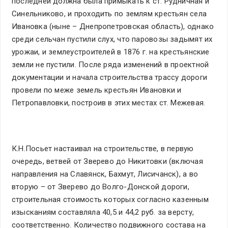
последней должна была примыкать к ст. Рудничная и
Синельниково, и проходить по землям крестьян села
Ивановка (ныне – Днепропетровская область), однако
среди сельчан пустили слух, что паровозы задымят их
урожаи, и землеустроителей в 1876 г. на крестьянские
земли не пустили. После ряда изменений в проектной
документации и начала строительства трассу дороги
провели по меже земель крестьян Ивановки и
Петропавловки, построив в этих местах ст. Межевая.
К.Н.Посьет настаивал на строительстве, в первую
очередь, ветвей от Зверево до Никитовки (включая
направления на Славянск, Бахмут, Лисичанск), а во
вторую – от Зверево до Волго-Донской дороги,
строительная стоимость которых согласно казенным
изысканиям составляла 40,5 и 44,2 руб. за версту,
соответственно. Количество подвижного состава на