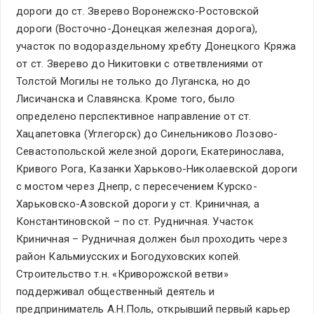
дороги до ст. Зверево Воронежско-Ростовской
дороги (Восточно-Донецкая железная дорога),
участок по водораздельному хребту Донецкого Кряжа
от ст. Зверево до Никитовки с ответвлениями от
Толстой Могилы не только до Луганска, но до
Лисичанска и Славянска. Кроме того, было
определено перспективное направление от ст.
Хацапетовка (Углегорск) до Синельниково Лозово-
Севастопольской железной дороги, Екатеринослава,
Кривого Рога, Казанки Харьково-Николаевской дороги
с мостом через Днепр, с пересечением Курско-
Харьковско-Азовской дороги у ст. Криничная, а
Константиновской – по ст. Рудничная. Участок
Криничная – Рудничная должен был проходить через
район Кальмиусских и Богодуховских копей.
Строительство т.н. «Криворожской ветви»
поддерживал общественный деятель и
предприниматель А.Н.Поль, открывший первый карьер