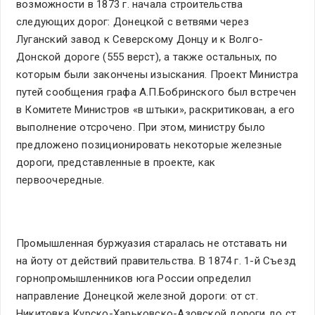
возможности в 1873 г. начала строительства
следующих дорог: Донецкой с ветвями через
Луганский завод к Северскому Донцу и к Волго-
Донской дороге (555 верст), а также остальных, по
которым были закончены изыскания. Проект Министра
путей сообщения графа А.П.Бобринского был встречен
в Комитете Министров «в штыки», раскритикован, а его
выполнение отсрочено. При этом, министру было
предложено позиционировать некоторые железные
дороги, представленные в проекте, как
первоочередные.
Промышленная буржуазия старалась не отставать ни
на йоту от действий правительства. В 1874 г. 1-й Съезд
горнопромышленников юга России определил
направление Донецкой железной дороги: от ст.
Никитовка Курско-Харьковско-Азовской дороги до ст.