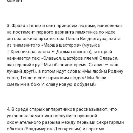
момент.
3. Фраза «Тепло и свет приносим людям», нанесенная
на постамент первого варианта памятника по идее
автора эскиза архитектора Павла Вигдергауза, взята
из знаменитого «Марша шахтеров» (музыка
Т.Хренникова, слова Е. Долматовского), который
начинается так: «Славься, шахтёров племя! Славься,
шахтёрский круг! Мы обгоняем время, Сталин — наш
лучший друг!», а потом идут слова: «Мы любим Родину
свою, Тепло и свет приносим людям! Мы были
смелыми в бою И славу новую добудем!»
4. В среде старых аппаратчиков рассказывают, что
установка памятника послужила причиной
окончательного разрыва между первыми секретарями
обкома (Владимиром Дегтяревым) и горкома