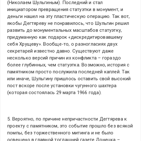
(Николаем Шульгиным). Последний и стал
инициатором превращения статуэтки в монумент, и
деньги нашел на эту пластическую операцию. Так вот,
якобы Дегтяреву не понравилось, что Шульгин решил
развить до монументальных масштабов статуэтку,
придуманную как подарок «дискредитировавшему
себя Хрущеву». Вообще-то, о разногласиях двух
секретарей известно давно. Существуют даже
несколько версий причин их конфликта – гораздо
более глубинных, чем статуэтка. Возможно, история с
памятником просто послужила последней каплей. Так
или иначе, Шульгину пришлось оставить свой высокий
пост вскоре после установки чугунного шахтера
(которая состоялась 29 марта 1966 года).
5. Вероятно, по причине непричастности Дегтярева к
проекту с памятником, это событие прошло без всякой
помпы, без торжественного митинга и не было
освещено в главной тогдашней газете Донецка –