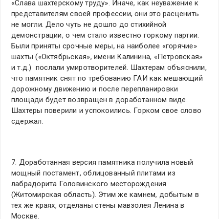
«Слава шахтерскому труду». Иначе, как неуважение к
представителям своей профессии, они это расценить
не могли. Дело чуть не дошло до стихийной
демонстрации, о чем стало известно горкому партии.
Были приняты срочные меры, на наиболее «горячие»
шахты («Октябрьская», имени Калинина, «Петровская»
и т.д.) послали умиротворителей. Шахтерам объяснили,
что памятник снят по требованию ГАИ как мешающий
дорожному движению и после перепланировки
площади будет возвращен в доработанном виде.
Шахтеры поверили и успокоились. Горком свое слово
сдержал.
7. Доработанная версия памятника получила новый
мощный постамент, облицованный плитами из
лабрадорита Головинского месторождения
(Житомирская область). Этим же камнем, добытым в
тех же краях, отделаны стены мавзолея Ленина в
Москве.