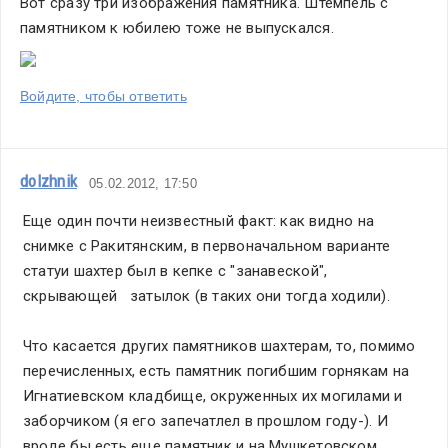
Вот сразу три изображения памятника. Штемпель с 
памятником к юбилею тоже не выпускался.
Войдите, чтобы ответить
dolzhnik
05.02.2012, 17:50
Еще один почти неизвестный факт: как видно на 
снимке с Ракитянским, в первоначальном варианте 
статуи шахтер был в кепке с "занавеской", 
скрывающей   затылок (в таких они тогда ходили).
Что касается других памятников шахтерам, то, помимо 
перечисленных, есть памятник погибшим горнякам на 
Игнатиевском кладбище, окруженных их могилами и 
заборчиком (я его запечатлел в прошлом году-). И 
вроде бы есть еще памятник и на Мушкетовском 