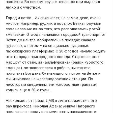
проникся. Во всяком случае, тепловоз нам выделил
легко и с чувством.
Город и ветка… Их связывает, на самом деле, очень
многое. Например, рудник и поселок Ветка получили
свое название из-за того, что располагались у этой
«железки». Отсюда начинался городской транспорт: от
Ветки до центра добирались на поездах сначала
грузовых, а потом – на специально пущенных
пассажирских платформах. С 20-х годов начало ходить
что-то вроде пригородного поезда. Стартовал этот
маршрут от станции «Бальфуровка» (район «Золотого
кольца»), останавливался в районе нынешнего
проспекта Богдана Хмельницкого, потом на Ветке и
финишировал на железнодорожной станции. По
некоторым сведениям, эти «скоростные трамваи»
ходили еще в 50-е годы …
Несколько лет назад ДМЗ в лице харизматичного
замдиректора Николая Афанасьевича Нагорного
предлагало городу реанимировать пассажирское