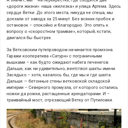
А значит, мы – на перекрестке, где сходятся две
«дороги жизни»: наша «железка» и улица Артема. Здесь
сердце Ветки. До этого места, никуда не спеша, мы
доехали от завода за 25 минут. Без всяких пробок и
остановок – спокойно и благородно. Это опять к
вопросу о «скоростном трамвае», который, кстати,
двигался бы быстрее.
За Ветковским путепроводом начинается промзона.
Гаражи кооператива «Сатурн» с пограничными
вышками – как будто ожидают набега печенегов.
Дальше, как ни удивительно, вентствол шахты имени
Засядько – хотя, казалось бы, где мы и где шахта.
Дальше — бетонные стены ветковской складской
империи – Северного промузла, от которого остались
ножки да рожки, растащенные арендаторами. И –
трамвайный мост, отрезающий Ветку от Путиловки.