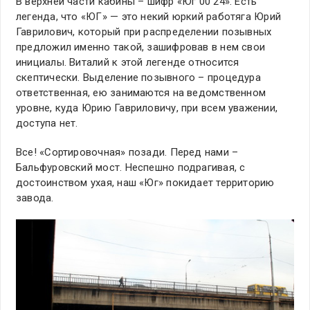
В верхней части кабины – шифр «Юг 00 24». Есть
легенда, что «ЮГ» — это некий юркий работяга Юрий
Гаврилович, который при распределении позывных
предложил именно такой, зашифровав в нем свои
инициалы. Виталий к этой легенде относится
скептически. Выделение позывного – процедура
ответственная, ею занимаются на ведомственном
уровне, куда Юрию Гавриловичу, при всем уважении,
доступа нет.
Все! «Сортировочная» позади. Перед нами –
Бальфуровский мост. Неспешно подрагивая, с
достоинством ухая, наш «Юг» покидает территорию
завода.