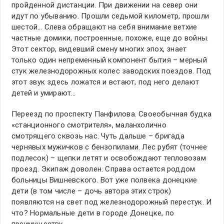
пройденной дистанции. При движении на север они
идут по убыванию. Прошли седьмой километр, прошли
шестой… Слева обращают на себя внимание ветхие
частные домики, построенные, похоже, еще до войны.
Этот сектор, видевший смену многих эпох, знает
только один непременный компонент бытия – мерный
стук железнодорожных колес заводских поездов. Под
этот звук здесь ложатся и встают, под него делают
детей и умирают…
Переезд по проспекту Панфилова. Своеобычная будка
«станционного смотрителя», маланхолично
смотрящего сквозь нас. Чуть дальше – бригада
чернявых мужичков с бензопилами. Лес рубят (точнее
подлесок) – щепки летят и освобождают тепловозам
проезд. Экипаж доволен. Справа остается роддом
больницы Вишневского. Вот уже полвека донецкие
дети (в том числе – дочь автора этих строк)
появляются на свет под железнодорожный перестук. И
что? Нормальные дети в городе Донецке, по
преимуществу.