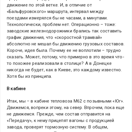
движение по этой ветке. И, в отличие от
«Бальфуровского» маршрута, интервал между
поездами измерялся бы не часами, а минутами.
Технологически, проблем нет. Операционно – тоже:
заводские железнодорожники брались так составить
график движения, что «скоростной трамвай»
абсолютно не мешал бы движению грузовых составов.
Короче, идея была. Почему ее не воплотили – трудно
сказать. Может, потому, что примерно в это время что-
то похожее реализовали в столице? А в Донецке
никогда не будет, как в Киеве, это каждому известно.
Хотя бы из принципа.
В кабине
Итак, мы – в кабине тепловоза М62 с позывными «Юг».
Движемся, вопреки этому, на север. Впрочем, пока еще
не движемся. Прежде, чем состав отправится на
«Передачу», к нему прицепят вагоны с продукцией
завода, проверят тормозную систему. В общем,