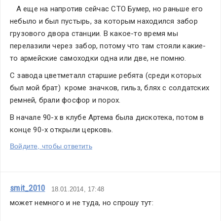
   А еще на напротив сейчас СТО Бумер, но раньше его 
небыло и был пустырь, за которым находился забор 
грузового двора станции. В какое-то время мы 
перелазили через забор, потому что там стояли какие-
то армейские самоходки одна или две, не помню.
С завода цветметалл старшие ребята (среди которых 
был мой брат)  кроме значков, гильз, блях с солдатских 
ремней, брали фосфор и порох.
В начале 90-х в клубе Артема была дискотека, потом в 
конце 90-х открыли церковь.
Войдите, чтобы ответить
smit_2010
18.01.2014, 17:48
может немного и не туда, но спрошу тут: