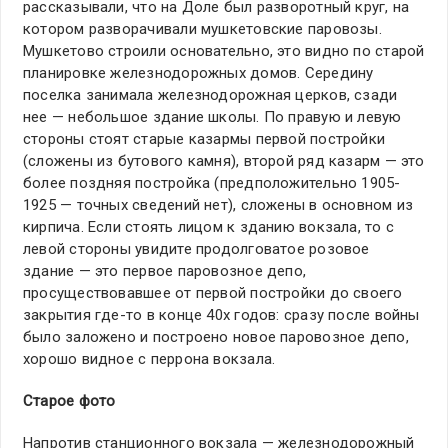
рассказывали, что на Доле был разворотный круг, на
котором разворачивали мушкетовские паровозы.
Мушкетово строили основательно, это видно по старой
планировке железнодорожных домов. Середину
поселка занимала железнодорожная церков, сзади
нее — небольшое здание школы. По правую и левую
стороны стоят старые казармы первой постройки
(сложены из бутового камня), второй ряд казарм — это
более поздняя постройка (предположительно 1905-
1925 — точных сведений нет), сложены в основном из
кирпича. Если стоять лицом к зданию вокзала, то с
левой стороны увидите продолговатое розовое
здание — это первое паровозное депо,
просуществовавшее от первой постройки до своего
закрытия где-то в конце 40х годов: сразу после войны
было заложено и построено новое паровозное депо,
хорошо видное с перрона вокзала.
Старое фото
Напротив станционного вокзала — железнодорожный