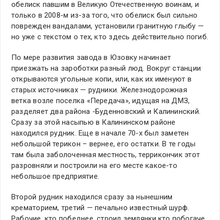
обелиск павшим в Великую Отечественную воинам, и
только в 2008-м из-за того, что обелиск был сильно
поврежден вандалами, установили гранитную глыбу —
но уже с текстом о тех, кто здесь действительно погиб.
По мере развития завода в Юзовку начинает
приезжать на зароботки разный люд. Вокруг станции
открываются угольные копи, или, как их именуют в
старых источниках — рудники. Железнодорожная
ветка возле поселка «Передача», идущая на ДМЗ,
разделяет два района -Буденновский и Калининский.
Сразу за этой насыпью в Калининском районе
находился рудник. Еще в начале 70-х был заметен
небольшой терикон – вернее, его остатки. В те годы
там была заболоченная местность, террикончик этот
разровняли и построили на его месте какое-то
небольшое предприятие.
Второй рудник находился сразу за нынешним
крематорием, третий — печально известный шурф.
Рабочие, кто победнее, строил землянки,кто побогаче