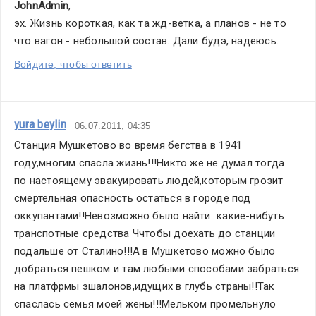
JohnAdmin
,
эх. Жизнь короткая, как та жд-ветка, а планов - не то 
что вагон - небольшой состав. Дали будэ, надеюсь.
Войдите, чтобы ответить
yura beylin
06.07.2011, 04:35
Станция Мушкетово во время бегства в 1941 
году,многим спасла жизнь!!!Никто же не думал тогда  
по настоящему эвакуировать людей,которым грозит 
смертельная опасность остаться в городе под 
оккупантами!!Невозможно было найти  какие-нибуть 
транспотные средства Ччтобы доехать до станции 
подальше от Сталино!!!А в Мушкетово можно было 
добраться пешком и там любыми способами забраться 
на платфрмы эшалонов,идущих в глубь страны!!Так 
спаслась семья моей жены!!!Мельком промельнуло 