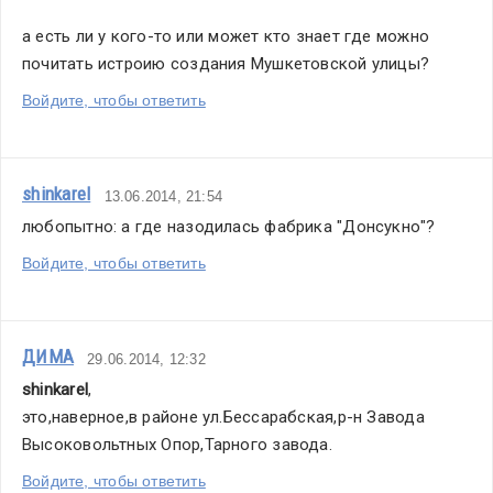
а есть ли у кого-то или может кто знает где можно 
почитать истроию создания Мушкетовской улицы?
Войдите, чтобы ответить
shinkarel
13.06.2014, 21:54
любопытно: а где назодилась фабрика "Донсукно"?
Войдите, чтобы ответить
ДИМА
29.06.2014, 12:32
shinkarel
,
это,наверное,в районе ул.Бессарабская,р-н Завода 
Высоковольтных Опор,Тарного завода.
Войдите, чтобы ответить