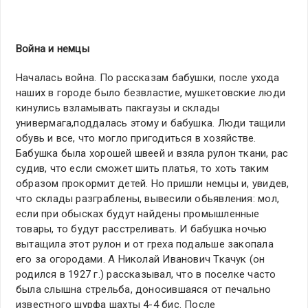
Война и немцы
Началась война. По рассказам бабушки, после ухода
наших в городе было безвластие, мушкетовские люди
кинулись взламывать пакгаузы и склады
универмага,поддалась этому и бабушка. Люди тащили
обувь и все, что могло пригодиться в хозяйстве.
Бабушка была хорошей швеей и взяла рулон ткани, рас
судив, что если сможет шить платья, то хоть таким
образом прокормит детей. Но пришли немцы и, увидев,
что склады разграблены, вывесили обьявления: мол,
если при обысках будут найдены промышленные
товары, то будут расстреливать. И бабушка ночью
вытащила этот рулон и от греха подальше закопала
его за огородами. А Николай Иванович Ткачук (он
родился в 1927 г.) рассказывал, что в поселке часто
была слышна стрельба, доносившаяся от печально
известного шурфа шахты 4-4 бис. После