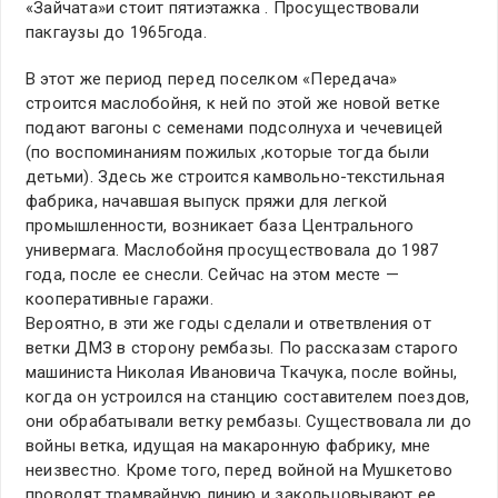
«Зайчата»и стоит пятиэтажка . Просуществовали
пакгаузы до 1965года.
В этот же период перед поселком «Передача»
строится маслобойня, к ней по этой же новой ветке
подают вагоны с семенами подсолнуха и чечевицей
(по воспоминаниям пожилых ,которые тогда были
детьми). Здесь же строится камвольно-текстильная
фабрика, начавшая выпуск пряжи для легкой
промышленности, возникает база Центрального
универмага. Маслобойня просуществовала до 1987
года, после ее снесли. Сейчас на этом месте —
кооперативные гаражи.
Вероятно, в эти же годы сделали и ответвления от
ветки ДМЗ в сторону рембазы. По рассказам старого
машиниста Николая Ивановича Ткачука, после войны,
когда он устроился на станцию составителем поездов,
они обрабатывали ветку рембазы. Существовала ли до
войны ветка, идущая на макаронную фабрику, мне
неизвестно. Кроме того, перед войной на Мушкетово
проводят трамвайную линию и закольцовывают ее