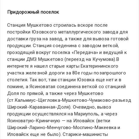
Придорожный поселок
Станция Мушкетово строилась вскоре после
постройки Юзовского металлургического завода для
доставки груза на завод, а также для вывоза готовой
продукции. Станция соеденина с заводом веткой,
проходящей вокруг поселка «Передача» и ведущей к
станции ДМЗ Мушкетово (переезд на Кучумова).В
интернете я нашел старые карты Екатерининского
участка железной дороги за 80е годы позапрошлого
столетия. Так вот, там станции Юзовка еще нет и в
помине, а Ясиноватая соединена веткой со станцией
Доля по прямой, а также через Мушкетово
(ст.Кальмиус-Щегловка-Мушкетово-Чумаково-разьезд
Широкий-Караванная-Доля). Очевидно, вывоз
продукции осуществлялся на Мариуполь, а через
Ясиноватую-Криничную — на Иловайск (ветки
Широкий-Ларино-Менчугово-Моспино-Макеевка и
Иловайск еще не было). Старики-машинисты