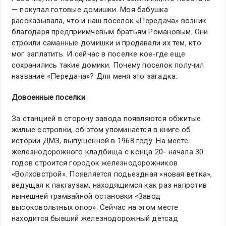
— покупал готовые домишки. Моя бабушка
рассказывала, что и наш поселок «Передача» возник
благодаря предприимчевым братьям Романовым. Они
строили саманные домишки и продавали их тем, кто
мог заплатить. И сейчас в поселке кое-где еще
сохранились такие домики. Почему поселок получил
название «Передача»? Для меня это загадка.
Довоенные поселки
За станцией в сторону завода появляются обжитые
жилые островки, об этом упоминается в книге об
истории ДМЗ, выпущенной в 1968 году. На месте
железнодорожного кладбища с конца 20- начала 30
годов строится городок железнодорожников
«Волховстрой». Появляется подьездная «новая ветка»,
ведущая к пакгаузам, находящимся как раз напротив
нынешней трамвайной остановки «Завод
высоковольтных опор». Сейчас на этом месте
находится бывший железнодорожный детсад