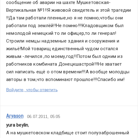
сообщение об аварии на шахте Мушкетовская-
Вертикальная №1!!Я живовой свидетель и этой трагедии 
!!Да там работали пленные,но я не помню,чтобы они 
работали под землёй!!Не помню!!!Кладовщиком был 
немолодой немецкий то ли офицер,то ли генерал!
Строили немцы надземные здания и сооружения и 
жильё!Мой товарищ единственный чудом остался 
живым -лечился ,по моему,год!!Потом был одним из 
работников комбината Донецкшастрой!!!Не хватает  
сил написать ещё о отом времени!!!А вообще молодцы 
авторы в том,что вспоминают прошлое!!!Спасибо им!
Войдите, чтобы ответить
Aryason
06.07.2011, 05:05
yura beylin
,
А на мушкетовском кладбище стоит полузаброшенный 