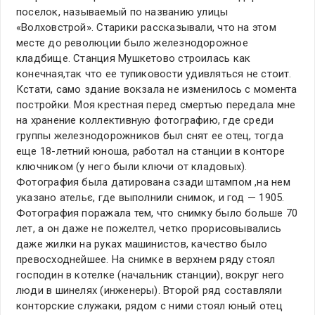
поселок, называемый по названию улицы
«Волховстрой». Старики рассказывали, что на этом
месте до революции было железнодорожное
кладбище. Станция Мушкетово строилась как
конечная,так что ее тупиковости удивляться не стоит.
Кстати, само здание вокзала не изменилось с момента
постройки. Моя крестная перед смертью передала мне
на хранение коллективную фотографию, где среди
группы железнодорожников был снят ее отец, тогда
еще 18-летний юноша, работал на станции в конторе
ключником (у него были ключи от кладовых).
Фотография была датирована сзади штампом ,на нем
указано ательє, где выполнили снимок, и год — 1905.
Фотография поражала тем, что снимку было больше 70
лет, а он даже не пожелтел, четко прорисовывались
даже жилки на руках машинистов, качество было
превосходнейшее. На снимке в верхнем ряду стоял
господин в котелке (начальник станции), вокруг него
люди в шинелях (инженеры). Второй ряд составляли
конторские служаки, рядом с ними стоял юный отец