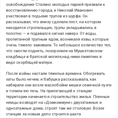
освобождения Сталино молодых парней призвали к
восстановлению города, и Николай Иванович
участвовал в подьеме трупов из шурфа. Он
рассказывал, что внизу сделали плот, на котором
находился стропальщик, трупы укладывались в
полотно — и подавался сигнал наверх. От воды,
пропитанной трупным ядом, возникали язвы, которые
очень тяжело заживали. То небольшое количество тел,
что смогли поднять, похоронили на Мушкетовском
кладбище в братской могиле,над ними памятник в
виде скорбящей матери.
После войны настали тяжелые времена. Обогревать
хаты было нечем, и бабушка рассказывала, как
набирали они возле маслобойни мешки семечной лузги
и топили ею печь. На прилегающей к станции
территории начинается строительство жилья. Пленные
немцы возводят на «Домкоммуне» двухэтажные и
одноэтажные дома, строят там же столовую. Возле
станции за новым депо строится шахта