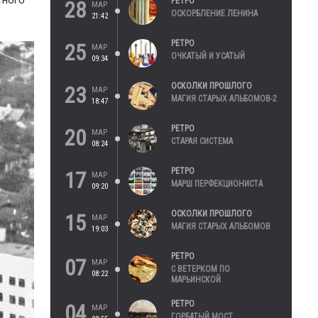
тного
РЕТРО
28
МАР
ОСКОРБЛЕНИЕ ЛЕНИНА
21:42
РЕТРО
25
МАР
ОЧКАТЫЙ И УСАТЫЙ
09:34
ОСКОЛКИ ПРОШЛОГО
23
МАР
МАГИЯ СТАРЫХ АЛЬБОМОВ-2
18:47
РЕТРО
20
МАР
СТАРАЯ СИСТЕМА
08:24
РЕТРО
17
МАР
МАРШ ПЕРФЕКЦИОНИСТА
09:20
ОСКОЛКИ ПРОШЛОГО
15
МАР
МАГИЯ СТАРЫХ АЛЬБОМОВ
19:03
РЕТРО
07
МАР
С ВЕТЕРКОМ ПО
08:22
МАРЬИНСКОЙ
РЕТРО
04
МАР
ГОРБАТЫЙ МОСТ