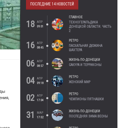
ПОСЛЕДНИЕ 14 НОВОСТЕЙ
ГЛАВНОЕ
18
АПР
ТЕХНОГЕРАЛЬДИКА
09:01
ДОНЕЦКОЙ ОБЛАСТИ. ЧАСТЬ
2
РЕТРО
16
АПР
ПАСХАЛЬНАЯ ДЮЖИНА
08:45
ШАХТЕРА
ЖИЗНЬ ПО-ДОНЕЦКИ
06
АПР
САКУРА И ТЕРРИКОНЫ
08:57
РЕТРО
04
АПР
ЖЕНСКИЙ МИР
09:18
еды
РЕТРО
02
АПР
ения,
ЧЕМПИОНЫ ПЯТНАШКИ
17:04
ЖИЗНЬ ПО-ДОНЕЦКИ
31
МАР
ПОСЛЕДНЯЯ ЗИМА ВЕСНЫ
17:02