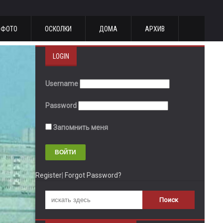
ФОТО
ОСКОЛКИ
ДОМА
АРХИВ
LOGIN
Username
Password
Запомнить меня
Register
|
Forgot Password?