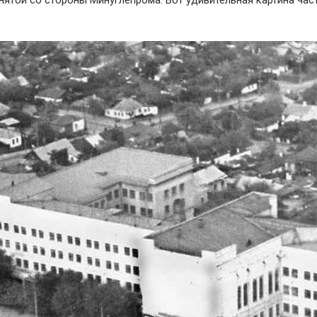
снятой со стороны Минуглепрома. Вот удивительная картина час