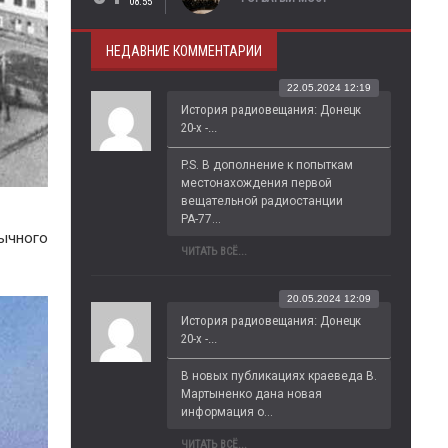
08:55
НЕДАВНИЕ КОММЕНТАРИИ
22.05.2024 12:19
История радиовещания: Донецк
20-х -...
P.S. В дополнение к попыткам 
местонахождения первой 
вещательной радиостанции 
РА-77...
бычного
ЧИТАТЬ ВСЁ...
20.05.2024 12:09
История радиовещания: Донецк
20-х -...
В новых публикациях краеведа В. 
Мартыненко дана новая 
информация о...
ЧИТАТЬ ВСЁ...