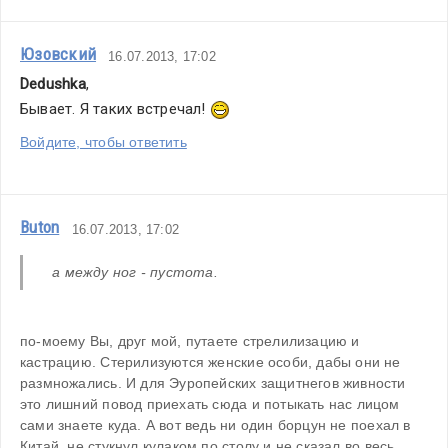
Юзовский
16.07.2013, 17:02
Dedushka
,
Бывает. Я таких встречал! 
Войдите, чтобы ответить
Buton
16.07.2013, 17:02
 а между ног - пустота.
по-моему Вы, друг мой, путаете стрелилизацию и 
кастрацию. Стерилизуются женские особи, дабы они не 
размножались. И для Эуропейских защитнегов живности 
это лишний повод приехать сюда и потыкать нас лицом 
сами знаете куда. А вот ведь ни один борцун не поехал в 
Китай, не стукнул кулаком по столу и не сказал во весь 