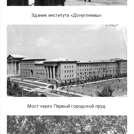
Здание института «Донуглемаш»:
Мост через Первый городской пруд: