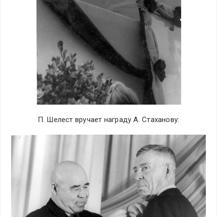
П. Шелест вручает награду А. Стаханову: