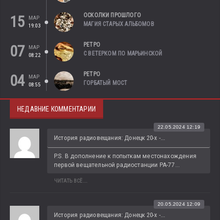
ОСКОЛКИ ПРОШЛОГО
15
МАР
МАГИЯ СТАРЫХ АЛЬБОМОВ
19:03
РЕТРО
07
МАР
С ВЕТЕРКОМ ПО МАРЬИНСКОЙ
08:22
РЕТРО
04
МАР
ГОРБАТЫЙ МОСТ
08:55
НЕДАВНИЕ КОММЕНТАРИИ
22.05.2024 12:19
История радиовещания: Донецк 20-х -...
P.S. В дополнение к попыткам местонахождения 
первой вещательной радиостанции РА-77...
ЧИТАТЬ ВСЁ...
20.05.2024 12:09
История радиовещания: Донецк 20-х -...