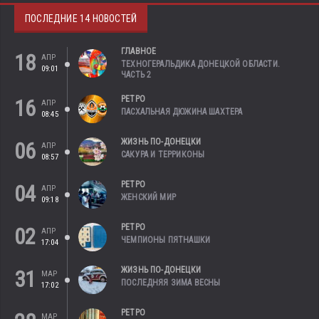
ПОСЛЕДНИЕ 14 НОВОСТЕЙ
ГЛАВНОЕ
18
АПР
ТЕХНОГЕРАЛЬДИКА ДОНЕЦКОЙ ОБЛАСТИ.
09:01
ЧАСТЬ 2
РЕТРО
16
АПР
ПАСХАЛЬНАЯ ДЮЖИНА ШАХТЕРА
08:45
ЖИЗНЬ ПО-ДОНЕЦКИ
06
АПР
САКУРА И ТЕРРИКОНЫ
08:57
РЕТРО
04
АПР
ЖЕНСКИЙ МИР
09:18
РЕТРО
02
АПР
ЧЕМПИОНЫ ПЯТНАШКИ
17:04
ЖИЗНЬ ПО-ДОНЕЦКИ
31
МАР
ПОСЛЕДНЯЯ ЗИМА ВЕСНЫ
17:02
РЕТРО
МАР