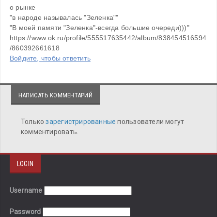
о рынке

"в народе называлась "Зеленка""

"В моей памяти "Зеленка"-всегда большие очереди)))"

https://www.ok.ru/profile/555517635442/album/838454516594
/860392661618
Войдите, чтобы ответить
НАПИСАТЬ КОММЕНТАРИЙ
Только
зарегистрированные
пользователи могут
комментировать.
LOGIN
Username
Password