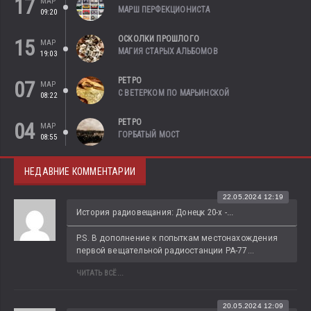
17
МАР
МАРШ ПЕРФЕКЦИОНИСТА
09:20
ОСКОЛКИ ПРОШЛОГО
15
МАР
МАГИЯ СТАРЫХ АЛЬБОМОВ
19:03
РЕТРО
07
МАР
С ВЕТЕРКОМ ПО МАРЬИНСКОЙ
08:22
РЕТРО
04
МАР
ГОРБАТЫЙ МОСТ
08:55
НЕДАВНИЕ КОММЕНТАРИИ
22.05.2024 12:19
История радиовещания: Донецк 20-х -...
P.S. В дополнение к попыткам местонахождения 
первой вещательной радиостанции РА-77...
ЧИТАТЬ ВСЁ...
20.05.2024 12:09