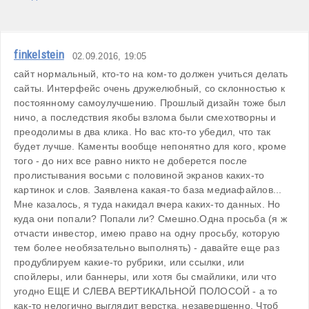
finkelstein
02.09.2016, 19:05
сайт нормальный, кто-то на ком-то должен учиться делать 
сайты. Интерфейс очень дружелюбный, со склонностью к 
постоянному самоулучшению. Прошлый дизайн тоже был 
ничо, а последствия якобы взлома были смехотворны и 
преодолимы в два клика. Но вас кто-то убедил, что так 
будет лучше. Каменты вообще непонятно для кого, кроме 
того - до них все равно никто не доберется после 
пролистывания восьми с половиной экранов каких-то 
картинок и слов. Заявлена какая-то база медиафайлов... 
Мне казалось, я туда накидал вчера каких-то данных. Но 
куда они попали? Попали ли? Смешно.Одна просьба (я ж 
отчасти инвестор, имею право на одну просьбу, которую 
тем более необязательно выполнять) - давайте еще раз 
продублируем какие-то рубрики, или ссылки, или 
спойлеры, или баннеры, или хотя бы смайлики, или что 
угодно ЕЩЕ И СЛЕВА ВЕРТИКАЛЬНОЙ ПОЛОСОЙ - а то 
как-то нелогично выглядит верстка, незавершенно. Чтоб 