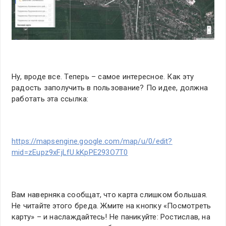
Ну, вроде все. Теперь – самое интересное. Как эту
радость заполучить в пользование? По идее, должна
работать эта ссылка:
https://mapsengine.google.com/map/u/0/edit?
mid=zEupz9xFjLfU.kKpPE293O7T0
Вам наверняка сообщат, что карта слишком большая.
Не читайте этого бреда. Жмите на кнопку «Посмотреть
карту» – и наслаждайтесь! Не паникуйте: Ростислав, на