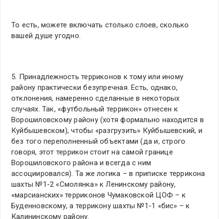
То есть, можете включать столько слоев, сколько
вашей душе угодно.
5. Принадлежность терриконов к тому или иному
району практически безупречная. Есть, однако,
отклонения, намеренно сделанные в некоторых
случаях. Так, «футбольный террикон» отнесен к
Ворошиловскому району (хотя формально находится в
Куйбышевском), чтобы «разгрузить» Куйбышевский, и
без того переполненный объектами (да и, строго
говоря, этот террикон стоит на самой границе
Ворошиловского района и всегда с ним
ассоциировался). Та же логика – в приписке террикона
шахты №1-2 «Смолянка» к Ленинскому району,
«марсианских» терриконов Чумаковской ЦОФ – к
Буденновскому, а террикону шахты №1-1 «бис» – к
Калининскому району.