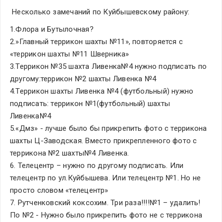
 Несколько замечаний по Куйбышевскому району:
1.Флора и Бутылочная?
2.»Главный террикон шахты №11», повторяется с 
«террикон шахты №11 Шверника»
3.Террикон №35 шахта Ливенка№4 нужно подписать по 
другому:террикон №2 шахты Ливенка №4
4.Террикон шахты Ливенка №4 (футбольный) нужно 
подписать: террикон №1(футбольный) шахты 
Ливенка№4
5.«Дмз» - лучше было бы прикрепить фото с террикона 
шахты Ц-Заводская. Вместо прикрепленного фото с 
террикона №2 шахты№4 Ливенка.
6. Телецентр – нужно по другому подписать. Или 
телецентр по ул.Куйбышева. Или телецентр №1. Но не 
просто словом «телецентр»
7. Рутченковский коксохим. Три раза!!!!№1 – удалить! 
По №2 - Нужно было прикрепить фото не с террикона 