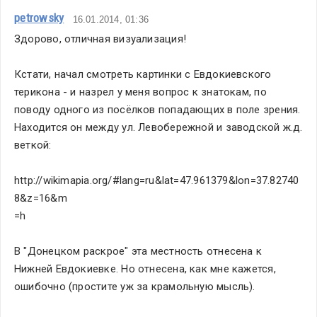
petrowsky
16.01.2014, 01:36
Здорово, отличная визуализация! 
Кстати, начал смотреть картинки с Евдокиевского 
терикона - и назрел у меня вопрос к знатокам, по 
поводу одного из посёлков попадающих в поле зрения.
Находится он между ул. Левобережной и заводской ж.д. 
веткой: 
http://wikimapia.org/#lang=ru&lat=47.961379&lon=37.82740
8&z=16&m
=h 
В "Донецком раскрое" эта местность отнесена к 
Нижней Евдокиевке. Но отнесена, как мне кажется, 
ошибочно (простите уж за крамольную мысль). 