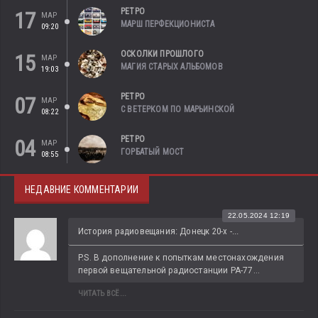
РЕТРО
17
МАР
МАРШ ПЕРФЕКЦИОНИСТА
09:20
ОСКОЛКИ ПРОШЛОГО
15
МАР
МАГИЯ СТАРЫХ АЛЬБОМОВ
19:03
РЕТРО
07
МАР
С ВЕТЕРКОМ ПО МАРЬИНСКОЙ
08:22
РЕТРО
04
МАР
ГОРБАТЫЙ МОСТ
08:55
НЕДАВНИЕ КОММЕНТАРИИ
22.05.2024 12:19
История радиовещания: Донецк 20-х -...
P.S. В дополнение к попыткам местонахождения 
первой вещательной радиостанции РА-77...
ЧИТАТЬ ВСЁ...