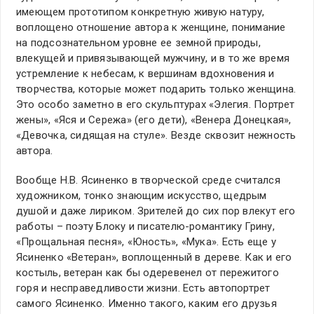
имеющем прототипом конкретную живую натуру,
воплощено отношение автора к женщине, понимание
на подсознательном уровне ее земной природы,
влекущей и привязывающей мужчину, и в то же время
устремление к небесам, к вершинам вдохновения и
творчества, которые может подарить только женщина.
Это особо заметно в его скульптурах «Элегия. Портрет
жены», «Яся и Сережа» (его дети), «Венера Донецкая»,
«Девочка, сидящая на стуле». Везде сквозит нежность
автора.
Вообще Н.В. Ясиненко в творческой среде считался
художником, тонко знающим искусство, щедрым
душой и даже лириком. Зрителей до сих пор влекут его
работы – поэту Блоку и писателю-романтику Грину,
«Прощальная песня», «Юность», «Мука». Есть еще у
Ясиненко «Ветеран», воплощенный в дереве. Как и его
костыль, ветеран как бы одеревенел от пережитого
горя и несправедливости жизни. Есть автопортрет
самого Ясиненко. Именно такого, каким его друзья