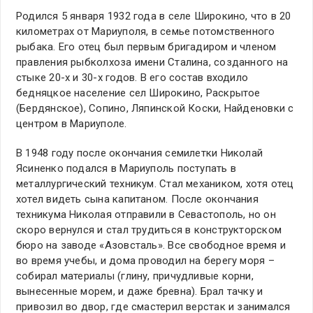
Родился 5 января 1932 года в селе Широкино, что в 20
километрах от Мариуполя, в семье потомственного
рыбака. Его отец был первым бригадиром и членом
правления рыбколхоза имени Сталина, созданного на
стыке 20-х и 30-х годов. В его состав входило
бедняцкое население сел Широкино, Раскрытое
(Бердянское), Сопино, Ляпинской Коски, Найденовки с
центром в Мариуполе.
В 1948 году после окончания семилетки Николай
Ясиненко подался в Мариуполь поступать в
металлургический техникум. Стал механиком, хотя отец
хотел видеть сына капитаном. После окончания
техникума Николая отправили в Севастополь, но он
скоро вернулся и стал трудиться в конструкторском
бюро на заводе «Азовсталь». Все свободное время и
во время учебы, и дома проводил на берегу моря –
собирал материалы (глину, причудливые корни,
вынесенные морем, и даже бревна). Брал тачку и
привозил во двор, где смастерил верстак и занимался