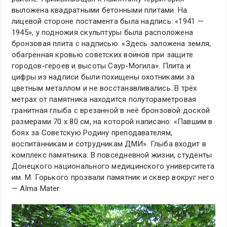
выложена квадратными бетонными плитами. На
лицевой стороне постамента была надпись: «1941 —
1945», у подножия скульптуры была расположена
бронзовая плита с надписью: «Здесь заложена земля,
обагрённая кровью советских воинов при защите
городов-героев и высоты Саур-Могила». Плита и
цифры из надписи были похищены охотниками за
цветным металлом и не восстанавливались. В трёх
метрах от памятника находится полутораметровая
гранитная глыба с врезанной в неё бронзовой доской
размерами 70 х 80 см, на которой написано: «Павшим в
боях за Советскую Родину преподавателям,
воспитанникам и сотрудникам ДМИ». Глыба входит в
комплекс памятника. В повседневной жизни, студенты
Донецкого национального медицинского университета
им. М. Горького прозвали памятник и сквер вокруг него
— Alma Mater.