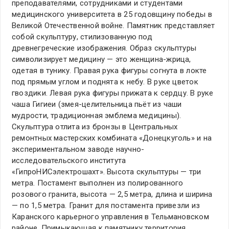
преподавателями, сотрудниками и студентами
медицинского университета в 25 годовщину победы в
Великой Отечественной войне. Памятник представляет
собой скульптуру, стилизованную под
древнегреческие изображения. Образ скульптуры
символизирует медицину — это женщина-жрица,
одетая в тунику. Правая рука фигуры согнута в локте
под прямым углом и поднята к небу. В руке цветок
гвоздики. Левая рука фигуры прижата к сердцу. В руке
чаша Гигиеи (змея-целительница пьёт из чаши
мудрости, традиционная эмблема медицины).
Скульптура отлита из бронзы в Центральных
ремонтных мастерских комбината «Донецкуголь» и на
экспериментальном заводе научно-
исследовательского института
«ГипроНИСэлектрошахт». Высота скульптуры — три
метра. Постамент выполнен из полированного
розового гранита, высота — 2,5 метра, длина и ширина
— по 1,5 метра. Гранит для постамента привезли из
Каранского карьерного управления в Тельмановском
районе. Примыкающая к памятнику территория