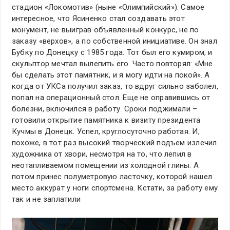
стадион «Локомотив» (ныне «Олимпийский»). Самое
интересное, что Ясиненко стал создавать этот
монумент, не выиграв объявленный конкурс, не по
заказу «верхов», а по собственной инициативе. Он знал
Бубку по Донецку с 1985 года. Тот был его кумиром, и
скульптор мечтал вылепить его. Часто повторял: «Мне
бы сделать этот памятник, и я могу идти на покой». А
когда от УКСа получил заказ, то вдруг сильно заболел,
попал на операционный стол. Еще не оправившись от
болезни, включился в работу. Сроки поджимали –
готовили открытие памятника к визиту президента
Кучмы в Донецк. Успел, круглосуточно работая. И,
похоже, в тот раз высокий творческий подъем излечил
художника от хвори, несмотря на то, что лепил в
неотапливаемом помещении из холодной глины. А
потом принес полуметровую ласточку, которой нашел
место аккурат у ноги спортсмена. Кстати, за работу ему
так и не заплатили