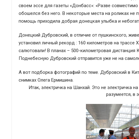
своем эссе для газеты «Донбасс»: «Разве совместимо
обошелся без него. В некоторые места на роликах не п
помощь приходила добрая донецкая улыбка и небогат
Донецкий Дубровский, в отличие от пушкинского, живет 
установил личный рекорд : 160 километров на трассе 
салютовали! В планах – 500-километровая дистанция Ки
Поднебесную Дубровский отправится уже не на самоле
А вот подборка фотографий по теме. Дубровский в Ки
снимках Олега Ермишина.
Итак, электричка на Шанхай. Это не электричка н
разумеется, в 