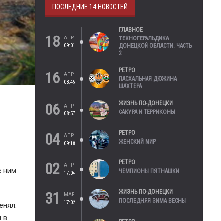
ПОСЛЕДНИЕ 14 НОВОСТЕЙ
ГЛАВНОЕ
18
АПР
ТЕХНОГЕРАЛЬДИКА
09:01
ДОНЕЦКОЙ ОБЛАСТИ. ЧАСТЬ
2
РЕТРО
16
АПР
ПАСХАЛЬНАЯ ДЮЖИНА
08:45
ШАХТЕРА
ЖИЗНЬ ПО-ДОНЕЦКИ
06
АПР
САКУРА И ТЕРРИКОНЫ
08:57
РЕТРО
04
АПР
ЖЕНСКИЙ МИР
09:18
,
РЕТРО
02
АПР
 ним.
ЧЕМПИОНЫ ПЯТНАШКИ
17:04
ЖИЗНЬ ПО-ДОНЕЦКИ
31
МАР
ПОСЛЕДНЯЯ ЗИМА ВЕСНЫ
17:02
енял.
й в