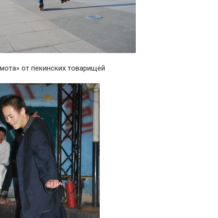
амота» от пекинских товарищей