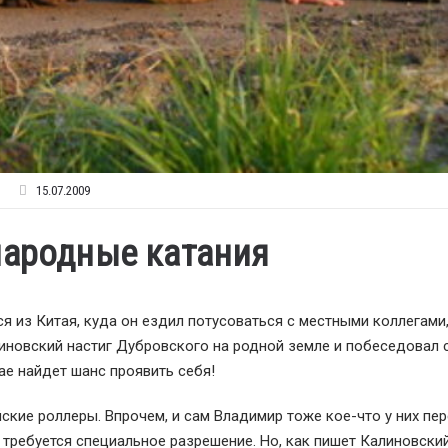
15.07.2009
народные катания
я из Китая, куда он ездил потусоваться с местными коллегами
иновский настиг Дубровского на родной земле и побеседовал с
ае найдет шанс проявить себя!
кие роллеры. Впрочем, и сам Владимир тоже кое-что у них пер
а требуется специальное разрешение. Но, как пишет Калиновски