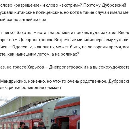
 слово «разрешение» и слово «экстрим»? Поэтому Дубровский
ускали китайские полицейские, но когда такие случаи имели ме
ый запас английского».
легко. Захотел – встал на ролики и поехал, куда захотел. Весн
Харьков – Днепропетровск. Встречные милиционеры ему чуть ли
ев – Одесса. И, как знать, может быть, не за горами время, ког
те, как нынешним летом, а на роликах?
тае, на трассе Харьков – Днепропетровск и на высокохудожест
а Мандрыкино, конечно, но что-то очень родственное. Дубровск
электричке роликов не снимает