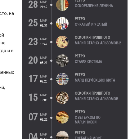
РЕТРО
28
МАР
ОСКОРБЛЕНИЕ ЛЕНИНА
21:42
сто, на
РЕТРО
25
МАР
ОЧКАТЫЙ И УСАТЫЙ
09:34
ой
ОСКОЛКИ ПРОШЛОГО
23
МАР
 не
МАГИЯ СТАРЫХ АЛЬБОМОВ-2
18:47
да и в
РЕТРО
20
МАР
СТАРАЯ СИСТЕМА
08:24
венных
РЕТРО
17
МАР
МАРШ ПЕРФЕКЦИОНИСТА
09:20
ий,
ОСКОЛКИ ПРОШЛОГО
15
МАР
МАГИЯ СТАРЫХ АЛЬБОМОВ
19:03
РЕТРО
07
МАР
С ВЕТЕРКОМ ПО
08:22
МАРЬИНСКОЙ
РЕТРО
04
МАР
ГОРБАТЫЙ МОСТ