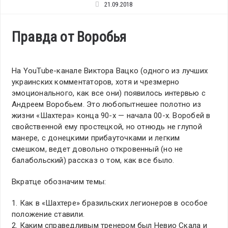
21.09.2018
Правда от Воробья
На YouTube-канале Виктора Вацко (одного из лучших
украинских комментаторов, хотя и чрезмерно
эмоционального, как все они) появилось интервью с
Андреем Воробьем. Это любопытнешее полотно из
жизни «Шахтера» конца 90-х — начала 00-х. Воробей в
свойственной ему простецкой, но отнюдь не глупой
манере, с донецкими прибауточками и легким
смешком, ведет довольно откровенный (но не
балабольский) рассказ о том, как все было.
Вкратце обозначим темы:
1. Как в «Шахтере» бразильских легионеров в особое
положение ставили.
2. Каким справедливым тренером был Невио Скала и