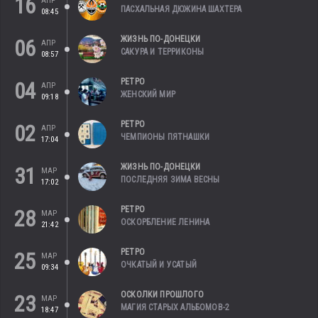
16
АПР
ПАСХАЛЬНАЯ ДЮЖИНА ШАХТЕРА
08:45
ЖИЗНЬ ПО-ДОНЕЦКИ
06
АПР
САКУРА И ТЕРРИКОНЫ
08:57
РЕТРО
04
АПР
ЖЕНСКИЙ МИР
09:18
РЕТРО
02
АПР
ЧЕМПИОНЫ ПЯТНАШКИ
17:04
ЖИЗНЬ ПО-ДОНЕЦКИ
31
МАР
ПОСЛЕДНЯЯ ЗИМА ВЕСНЫ
17:02
РЕТРО
28
МАР
ОСКОРБЛЕНИЕ ЛЕНИНА
21:42
РЕТРО
25
МАР
ОЧКАТЫЙ И УСАТЫЙ
09:34
ОСКОЛКИ ПРОШЛОГО
23
МАР
МАГИЯ СТАРЫХ АЛЬБОМОВ-2
18:47