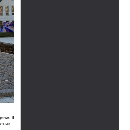
ения II
тник.