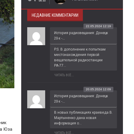
08:55
НЕДАВНИЕ КОММЕНТАРИИ
22.05.2024 12:19
История радиовещания: Донецк
20-х -...
P.S. В дополнение к попыткам 
местонахождения первой 
вещательной радиостанции 
РА-77...
ЧИТАТЬ ВСЁ...
20.05.2024 12:09
История радиовещания: Донецк
20-х -...
В новых публикациях краеведа В. 
Мартыненко дана новая 
ник
информация о...
на Юза
ЧИТАТЬ ВСЁ...