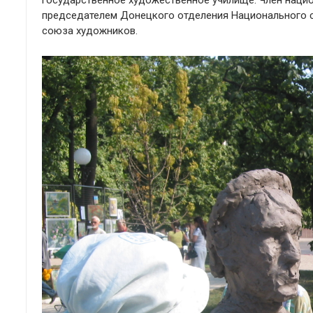
государственное художественное училище. Член нацио
председателем Донецкого отделения Национального с
союза художников.