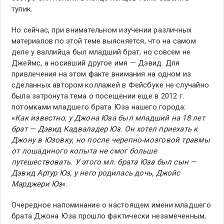
тупик.
Но сейчас, при внимательном изучении различных
материалов по этой теме выясняется, что на самом
деле у валлийца был младший брат, но совсем не
Джеймс, а носивший другое имя — Дэвид. Для
привлечения на этом факте внимания на одном из
сделанных автором коллажей в Фейсбуке не случайно
была затронута тема о посещении еще в 2012 г.
потомками младшего брата Юза нашего города:
«
Как известно, у Джона Юза был младший на 18 лет
брат — Дэвид Кадваладер Юз. Он хотел приехать к
Джону в Юзовку, но после черепно-мозговой травмы
от лошадиного копыта не смог больше
путешествовать. У этого мл. брата Юза был сын —
Дэвид Артур Юз, у него родилась дочь, Джойс
Марджери Юз
«.
Очередное напоминание о настоящем имени младшего
брата Джона Юза прошло фактически незамеченным,