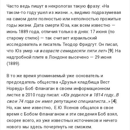
Часто ведь пишут в некрологах такую фразу: «На
таком-то году ушел из жизни…», видимо подразумевая
на самом деле полностью или неполностью прожитые
годы жизни. Дата смерти Юза, как всем известно —
июнь 1889 года, отличия только в днях: 17 июня (по
старому стилю) — так считает израильский
исследователь и писатель Теодор Фридгут. Он писал,
что Юз умер «
в возрасте семидесяти пяти лет
» [
9
]. На
надгробной плите в Лондоне высечено — 29 июня
(1889).
В то же время упоминаемый уже основатель и
председатель общества «Друзья кладбища Вест
Норвуд» Боб Фланаган в своем информационном
листке в 2010 году писал: «
Юз родился в 1814 году…В
свои 74 года он имел репутацию специалиста…
» [
4
].
Но, как мне известно, Е.Ю. Ясенов общался в свое
время с Бобом Фланаганом и эти сведения Боб взял,
скорее всего, из уже известных источников и ничего
нового мы здесь почерпнуть не сможем.