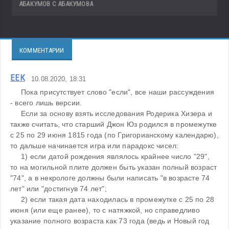
АБАКУМОВ С АБАКУМОВА
КОММЕНТАРИИ
ЕЕК
10.08.2020, 18:31
     Пока присутствует слово "если", все наши рассуждения 
- всего лишь версии. 

     Если за основу взять исследования Родерика Хизера и 
также считать, что старший Джон Юз родился в промежутке 
с 25 по 29 июня 1815 года (по Григорианскому календарю), 
то дальше начинается игра или парадокс чисел:

     1) если датой рождения являлось крайнее число "29", 
то на могильной плите должен быть указан полный возраст 
"74", а в некрологе должны были написать "в возрасте 74 
лет" или "достигнув 74 лет";

     2) если такая дата находилась в промежутке с 25 по 28 
июня (или еще ранее), то с натяжкой, но справедливо 
указание полного возраста как 73 года (ведь и Новый год 