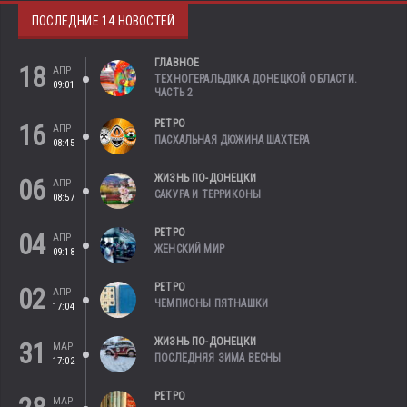
ПОСЛЕДНИЕ 14 НОВОСТЕЙ
ГЛАВНОЕ
18
АПР
ТЕХНОГЕРАЛЬДИКА ДОНЕЦКОЙ ОБЛАСТИ.
09:01
ЧАСТЬ 2
РЕТРО
16
АПР
ПАСХАЛЬНАЯ ДЮЖИНА ШАХТЕРА
08:45
ЖИЗНЬ ПО-ДОНЕЦКИ
06
АПР
САКУРА И ТЕРРИКОНЫ
08:57
РЕТРО
04
АПР
ЖЕНСКИЙ МИР
09:18
РЕТРО
02
АПР
ЧЕМПИОНЫ ПЯТНАШКИ
17:04
ЖИЗНЬ ПО-ДОНЕЦКИ
31
МАР
ПОСЛЕДНЯЯ ЗИМА ВЕСНЫ
17:02
РЕТРО
МАР