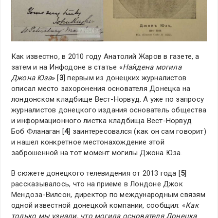
Как известно, в 2010 году Анатолий Жаров в газете, а
затем и на Инфодоне в статье «
Найдена могила
Джона Юза
» [
3
] первым из донецких журналистов
описал место захоронения основателя Донецка на
лондонском кладбище Вест-Норвуд. А уже по запросу
журналистов донецкого издания основатель общества
и информационного листка кладбища Вест-Норвуд
Боб Фланаган [
4
] заинтересовался (как он сам говорит)
и нашел конкретное местонахождение этой
заброшенной на тот момент могилы Джона Юза.
В сюжете донецкого телевидения от 2013 года [
5
]
рассказывалось, что на приеме в Лондоне Джок
Мендоза-Вилсон, директор по международным связям
одной известной донецкой компании, сообщил: «
Как
только мы узнали, что могила основателя Донецка