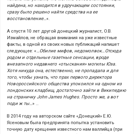
найдена, но находится в удручающем состоянии,
сразу было решено найти средства на ее
восстановление…
«.
А спустя 10 лет другой донецкий журналист, О.В.
Измайлов, не обращая внимания на уже известные
факты, в одной из своих новых публикаций напишет
следующее: «
…Обилие мифов, недомолвок…Отсюда
родом и отдельные газетные сенсации, вроде
внезапного недавнего «отыскания» могилы Юза.
Хотя никуда она, естественно, не пропадала и для
того, чтобы узнать, что прах первого директора
Новороссийского общества упокоился на одном из
лондонских кладбищ, достаточно зайти в Википедию
на страничку John James Hughes. Просто же, а вот
поди ж ты…
» …
В 2014 году на авторском сайте «Донецкий» Е.Ю.
Ясеновым была предпринята попытка установить
точную дату крещения известного нам валлийца (при