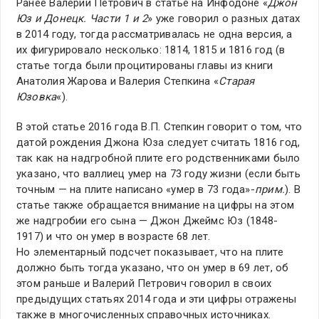
Ранее Валерий Петрович в статье на Инфодоне «
Джон
Юз и Донецк. Части 1 и 2
» уже говорил о разных датах
в 2014 году, тогда рассматривалась не одна версия, а
их фигурировало несколько: 1814, 1815 и 1816 год (в
статье тогда были процитированы главы из книги
Анатолия Жарова и Валерия Степкина «
Старая
Юзовка
«).
В этой статье 2016 года В.П. Степкин говорит о том, что
датой рождения Джона Юза следует считать 1816 год,
так как на надгробной плите его родственниками было
указано, что валлиец умер на 73 году жизни (если быть
точным — на плите написано «умер в 73 года»-
прим.
). В
статье также обращается внимание на цифры на этом
же надгробии его сына — Джон Джеймс Юз (1848-
1917) и что он умер в возрасте 68 лет.
Но элементарный подсчет показывает, что на плите
должно быть тогда указано, что он умер в 69 лет, об
этом раньше и Валерий Петрович говорил в своих
предыдущих статьях 2014 года и эти цифры отражены
также в многочисленных справочных источниках.