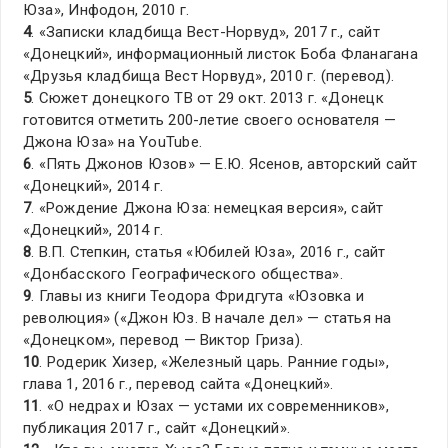
Юза», Инфодон, 2010 г.
4
. «Записки кладбища Вест-Норвуд», 2017 г., сайт
«Донецкий», информационный листок Боба Фланагана
«Друзья кладбища Вест Норвуд», 2010 г. (перевод).
5
. Сюжет донецкого ТВ от 29 окт. 2013 г. «Донецк
готовится отметить 200-летие своего основателя —
Джона Юза» на YouTube.
6
. «Пять Джонов Юзов» — Е.Ю. Ясенов, авторский сайт
«Донецкий», 2014 г.
7
. «Рождение Джона Юза: немецкая версия», сайт
«Донецкий», 2014 г.
8
. В.П. Степкин, статья «Юбилей Юза», 2016 г., сайт
«Донбасского Географического общества».
9
. Главы из книги Теодора Фридгута «Юзовка и
революция» («Джон Юз. В начале дел» — статья на
«Донецком», перевод — Виктор Гриза).
10
. Родерик Хизер, «Железный царь. Ранние годы»,
глава 1, 2016 г., перевод сайта «Донецкий».
11
. «О недрах и Юзах — устами их современников»,
публикация 2017 г., сайт «Донецкий».