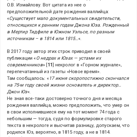
О.В. Измайлову. Вот цитата из нее о
предположительной дате рождения валлийца:
«
Существует мало документальных свидетельств,
относящихся к ранним годам Джона Юза. Рожденный
в Мертир Тидфиле в Южном Уэльсе, по разным
источникам – в 1814 или 1815…
«.
В 2017 году автор этих строк приводил в своей
публикации «
О недрах и Юзах — устами их
современников
» [
11
] некролог в «Горном журнале»,
перепечатанный из газеты «Новое время».
Там сообщалось: «
17 июня скоропостижно скончался
на 75-м году своей жизни основатель и директор…
Джон Юз
«.
Не зная все-таки достоверно точного дня и месяца
рождения валлийца, можно предположить, что умер он
в свои исполнившиеся ему на тот момент 74 года с
небольшим — тогда, судя по формулировке старого
текста в некрологе и высчитав разницу, допускаем, что
родился Юз, вероятно, в 1815 году, а не в 1814.