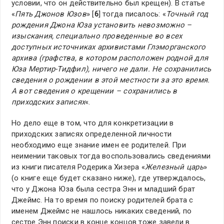
условии, что он действительно был крещен). В статье
«
Пять Джонов Юзов
» [
6
] тогда писалось: «
Точный год
рождения Джона Юза установить невозможно –
изыскания, специально проведенные во всех
доступных источниках архивистами Глэморганского
архива (графства, в котором расположен родной для
Юза Мертир-Тидфил), ничего не дали. Не сохранились
сведения о рождении в этой местности за это время.
А вот сведения о крещении – сохранились в
приходских записях
«.
Но дело еще в том, что для конкретизации в
приходских записях определенной личности
необходимо еще знание имен ее родителей. При
неимении таковых тогда воспользовались сведениями
из книги писателя Родерика Хизера «
Железный царь
»
(о книге еще будет сказано ниже), где утверждалось,
что у Джона Юза была сестра Энн и младший брат
Джеймс. На то время по поиску родителей брата с
именем Джеймс не нашлось никаких сведений, по
сестре Энн поиски в конце концов тоже завели в