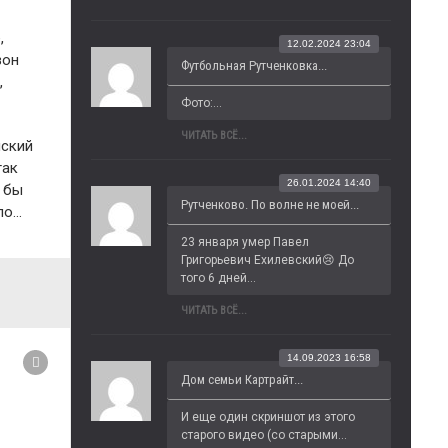
,
12.02.2024 23:04
зон
Футбольная Рутченковка...
,
Фото:...
ЧИТАТЬ ВСЁ...
нский
так
26.01.2024 14:40
л бы
Рутченково. По волне не моей...
ло…
23 января умер Павел 
Григорьевич Ехилевский😢 До 
того 6 дней...
ЧИТАТЬ ВСЁ...
14.09.2023 16:58
Дом семьи Картрайт...
И еще один скриншот из этого 
старого видео (со старыми...