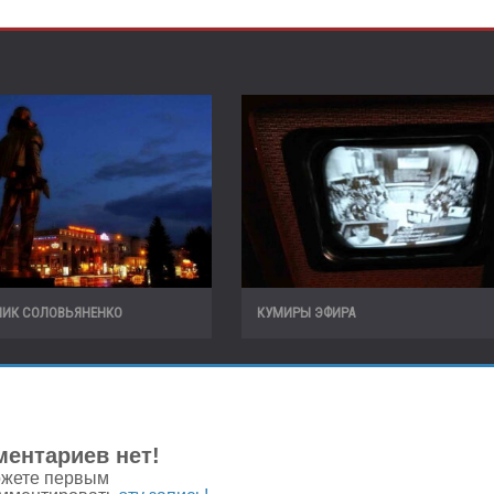
НИК СОЛОВЬЯНЕНКО
КУМИРЫ ЭФИРА
ентариев нет!
жете первым