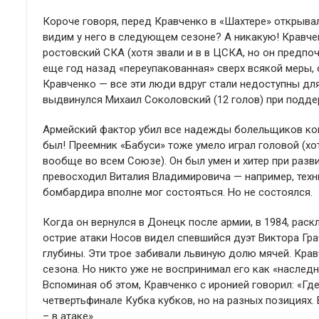
Короче говоря, перед Кравченко в «Шахтере» открыва
видим у него в следующем сезоне? А никакую! Кравчен
ростовский СКА (хотя звали и в в ЦСКА, но он предпоч
еще год назад «переупакованная» сверх всякой меры, 
Кравченко — все эти люди вдруг стали недоступны для
выдвинулся Михаил Соколовский (12 голов) при подде
Армейский фактор убил все надежды болельщиков ком
был! Преемник «Бабуси» тоже умело играл головой (хот
вообще во всем Союзе). Он был умен и хитер при развит
превосходил Виталия Владимировича — например, техник
бомбардира вполне мог состояться. Но не состоялся.
Когда он вернулся в Донецк после армии, в 1984, раскл
острие атаки Носов видел спевшийся дуэт Виктора Гр
глубины. Эти трое забивали львиную долю мячей. Крав
сезона. Но никто уже не воспринимал его как «наследн
Вспоминая об этом, Кравченко с иронией говорил: «Где
четвертьфинале Кубка кубков, но на разных позициях.
– в атаке».