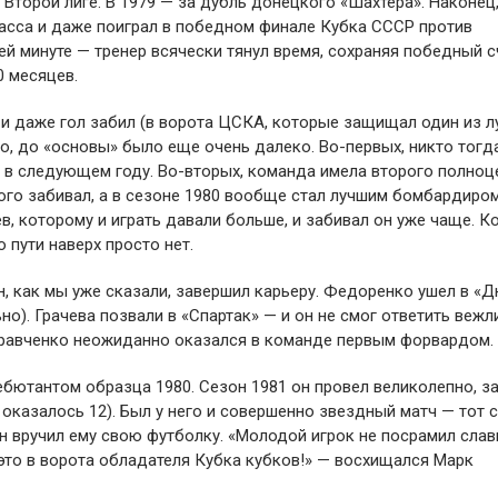
 Второй лиге. В 1979 — за дубль донецкого «Шахтера». Наконец,
асса и даже поиграл в победном финале Кубка СССР против
й минуте — тренер всячески тянул время, сохраняя победный сч
0 месяцев.
» и даже гол забил (в ворота ЦСКА, которые защищал один из 
о, до «основы» было еще очень далеко. Во-первых, никто тогд
е в следующем году. Во-вторых, команда имела второго полноц
го забивал, а в сезоне 1980 вообще стал лучшим бомбардиро
в, которому и играть давали больше, и забивал он уже чаще. К
 пути наверх просто нет.
н, как мы уже сказали, завершил карьеру. Федоренко ушел в «Д
но). Грачева позвали в «Спартак» — и он не смог ответить веж
 Кравченко неожиданно оказался в команде первым форвардом.
бютантом образца 1980. Сезон 1981 он провел великолепно, за
 оказалось 12). Был у него и совершенно звездный матч — тот 
н вручил ему свою футболку. «Молодой игрок не посрамил сла
 это в ворота обладателя Кубка кубков!» — восхищался Марк