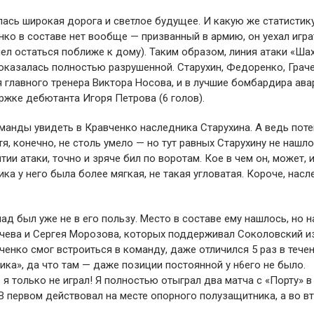
лась широкая дорога и светлое будущее. И какую же статистик
ко в составе нет вообще — призванный в армию, он уехал игра
ел остаться поближе к дому). Таким образом, линия атаки «Шах
оказалась полностью разрушенной. Старухин, Федоренко, Граче
 главного тренера Виктора Носова, и в лучшие бомбардира ава
ржке дебютанта Игоря Петрова (6 голов).
анды увидеть в Кравченко наследника Старухина. А ведь пот
я, конечно, не столь умело — но тут равных Старухину не нашл
ии атаки, точно и зряче бил по воротам. Кое в чем он, может, 
а у него была более мягкая, не такая угловатая. Короче, насл
ад был уже не в его пользу. Место в составе ему нашлось, но н
ачева и Сергея Морозова, которых поддерживал Соколовский и
ченко смог встроиться в команду, даже отличился 5 раз в тече
ика», да что там — даже позиции постоянной у н6его не было.
 я только не играл! Я полностью отыграл два матча с «Порту» в
 В первом действовал на месте опорного полузащитника, а во в