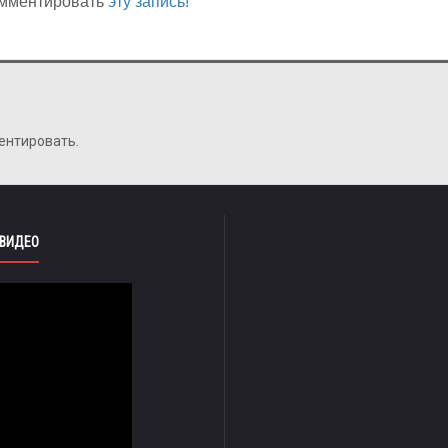
мментировать
эту запись!
ентировать.
 ВИДЕО