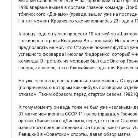
Виталий Савельев. В 1978 — за горловский «Шахтер» во
1980 впервые вышел в составе главной команды Донб
тбилисского «Динамо» (правда, вышел уже на последне
На тот момент Кравченко уже исполнилось 23 года и 1
К концу года он успел провести 10 матчей за «Шахтер
голкиперов страны Владимир Астаповский). Но, конечн
предполагать не мог, что Старухин покинет футбол уж
успешного форварда Николая Федоренко, который мно
команды. В-третьих, из молодых был еще Виктор Граче
говоря, казалось, что в ближайшие годы для Кравченко
Но уже через год все радикально изменилось. Старухи
(по причинам, о которым как-нибудь поговорим отдель
отказом. Таким образом, перед стартом сезона 1982
К тому моменту он ведь тоже не был уже «зеленым» де
31 матче чемпионата СССР 11 голов (правда, у Грачева
против тбилисского «Динамо», перед которым Старухи
известного предшественника. Он сделал «хет-трик». И
Левицкий в «Советском спорте», давая обзор матча.