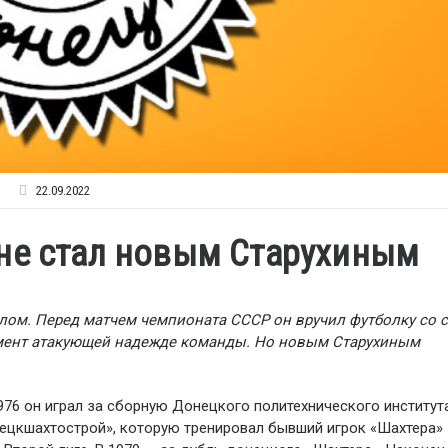
22.09.2022
не стал новым Старухиным
олом. Перед матчем чемпионата СССР он вручил футболку со 
омент атакующей надежде команды. Но новым Старухиным
976 он играл за сборную Донецкого политехнического института
нецкшахтострой», которую тренировал бывший игрок «Шахтера»