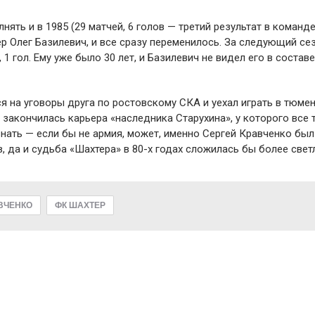
ять и в 1985 (29 матчей, 6 голов — третий результат в команде
ер Олег Базилевич, и все сразу переменилось. За следующий се
1 гол. Ему уже было 30 лет, и Базилевич не видел его в составе
я на уговоры друга по ростовскому СКА и уехал играть в тюме
и закончилась карьера «наследника Старухина», у которого все 
знать — если бы не армия, может, именно Сергей Кравченко бы
 да и судьба «Шахтера» в 80-х годах сложилась бы более свет
ВЧЕНКО
ФК ШАХТЕР