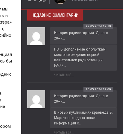
08:55
у мы
НЕДАВНИЕ КОММЕНТАРИИ
ть в
тера»,
22.05.2024 12:19
в,
История радиовещания: Донецк
рийно
20-х -...
P.S. В дополнение к попыткам 
енциал
местонахождения первой 
вещательной радиостанции 
ось бы
РА-77...
и
едник
ЧИТАТЬ ВСЁ...
20.05.2024 12:09
а
История радиовещания: Донецк
з
20-х -...
ние
В новых публикациях краеведа В. 
Мартыненко дана новая 
информация о...
тором
ЧИТАТЬ ВСЁ...