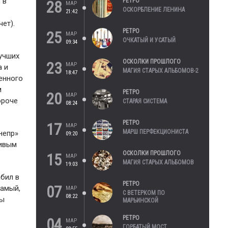
 в
РЕТРО
28
МАР
ОСКОРБЛЕНИЕ ЛЕНИНА
21:42
ет).
РЕТРО
25
МАР
ОЧКАТЫЙ И УСАТЫЙ
09:34
лучших
ОСКОЛКИ ПРОШЛОГО
23
МАР
а и
МАГИЯ СТАРЫХ АЛЬБОМОВ-2
18:47
енного
м
РЕТРО
20
МАР
ороче
СТАРАЯ СИСТЕМА
08:24
РЕТРО
17
МАР
МАРШ ПЕРФЕКЦИОНИСТА
непр»
09:20
ливым
ОСКОЛКИ ПРОШЛОГО
15
МАР
МАГИЯ СТАРЫХ АЛЬБОМОВ
19:03
бил в
РЕТРО
07
самый,
МАР
С ВЕТЕРКОМ ПО
08:22
вы
МАРЬИНСКОЙ
РЕТРО
04
МАР
ГОРБАТЫЙ МОСТ