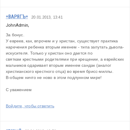
=ВАРЯГЪ=
20.01.2013, 13:41
JohnAdmin, 
За бонус. 
У евреев, как, впрочем и у христан, существует практика 
наречения ребенка вторым именем - типа запутать дьвола-
искусителя. Только у христан оно дается по 
святкам крестными родителями при крещении, а еврейских 
мальчиков одаривает вторым именем сандак (аналог 
христианского крестного отца) во время брисс-миллы. 
В-общем ничто не ново в этом подлунном мире!
С уважением 
Войдите, чтобы ответить