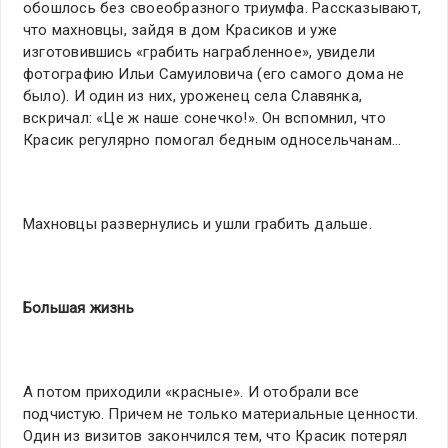
обошлось без своеобразного триумфа. Рассказывают,
что махновцы, зайдя в дом Красиков и уже
изготовившись «грабить награбленное», увидели
фотографию Ильи Самуиловича (его самого дома не
было). И один из них, уроженец села Славянка,
вскричал: «Це ж наше сонечко!». Он вспомнил, что
Красик регулярно помогал бедным односельчанам…
Махновцы развернулись и ушли грабить дальше.
Большая жизнь
А потом приходили «красные». И отобрали все
подчистую. Причем не только материальные ценности.
Один из визитов закончился тем, что Красик потерял