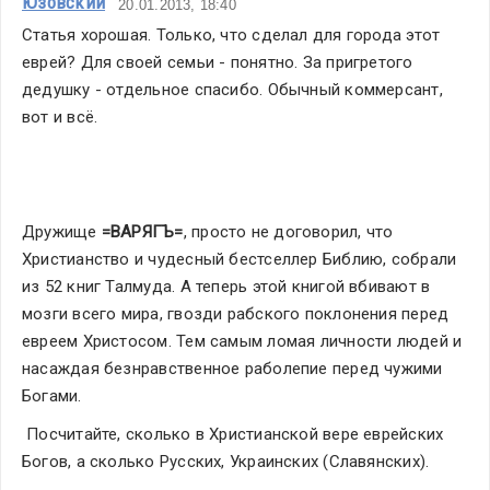
Юзовский
20.01.2013, 18:40
Статья хорошая. Только, что сделал для города этот 
еврей? Для своей семьи - понятно. За пригретого 
дедушку - отдельное спасибо. Обычный коммерсант, 
вот и всё.
Дружище 
=ВАРЯГЪ=
, просто не договорил, что 
Христианство и чудесный бестселлер Библию, собрали 
из 52 книг Талмуда. А теперь этой книгой вбивают в 
мозги всего мира, гвозди рабского поклонения перед 
евреем Христосом. Тем самым ломая личности людей и 
насаждая безнравственное раболепие перед чужими 
Богами.
 Посчитайте, сколько в Христианской вере еврейских 
Богов, а сколько Русских, Украинских (Славянских).