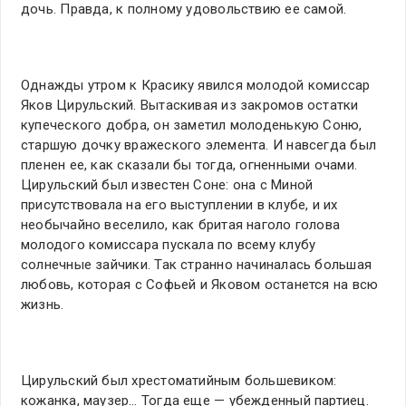
дочь. Правда, к полному удовольствию ее самой.
Однажды утром к Красику явился молодой комиссар
Яков Цирульский. Вытаскивая из закромов остатки
купеческого добра, он заметил молоденькую Соню,
старшую дочку вражеского элемента. И навсегда был
пленен ее, как сказали бы тогда, огненными очами.
Цирульский был известен Соне: она с Миной
присутствовала на его выступлении в клубе, и их
необычайно веселило, как бритая наголо голова
молодого комиссара пускала по всему клубу
солнечные зайчики. Так странно начиналась большая
любовь, которая с Софьей и Яковом останется на всю
жизнь.
Цирульский был хрестоматийным большевиком:
кожанка, маузер… Тогда еще — убежденный партиец.