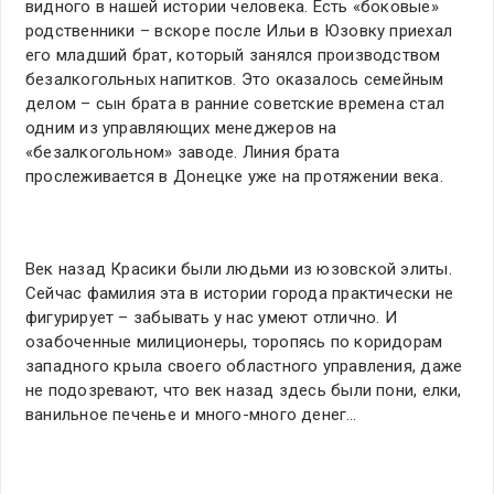
видного в нашей истории человека. Есть «боковые»
родственники – вскоре после Ильи в Юзовку приехал
его младший брат, который занялся производством
безалкогольных напитков. Это оказалось семейным
делом – сын брата в ранние советские времена стал
одним из управляющих менеджеров на
«безалкогольном» заводе. Линия брата
прослеживается в Донецке уже на протяжении века.
Век назад Красики были людьми из юзовской элиты.
Сейчас фамилия эта в истории города практически не
фигурирует – забывать у нас умеют отлично. И
озабоченные милиционеры, торопясь по коридорам
западного крыла своего областного управления, даже
не подозревают, что век назад здесь были пони, елки,
ванильное печенье и много-много денег…