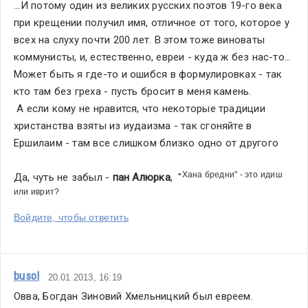
...И потому один из великих русских поэтов 19-го века 
при крещении получил имя, отличное от того, которое у 
всех на слуху почти 200 лет. В этом тоже виноваты 
коммунисты, и, естественно, евреи - куда ж без нас-то... 
Может быть я где-то и ошибся в формулировках - так 
кто там без греха - пусть бросит в меня камень.
 А если кому не нравится, что некоторые традиции 
христанства взяты из иудаизма - так сгоняйте в 
Ершилаим - там все слишком близко одно от другого
Хана бредни" - это идиш 
Да, чуть не забыл - 
пан Алюрка
,  "
или иврит?
Войдите, чтобы ответить
busol
20.01.2013, 16:19
Овва, Богдан Зиновий Хмельницкий был евреем.