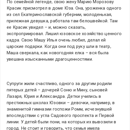
По семейной легенде, свою жену Марию Морозову
Красик присмотрел в доме Юза. Она, уроженка одного
из сел Екатеринославской губернии, молоденькая,
прилежная девушка, работала там белошвейкой. Там
ее Красик увидел – и, можно сказать,
экспроприировал. Лишил юзовское хозяйство ценного
кадра. Свою Машу Илья очень любил, делал ей
царские подарки. Когда они под руку шли в театр,
Маша сверкала, как новогодняя елка – вся была
увешана изысканными драгоценностями.
Супруги жили счастливо, одного за другим родили
пятерых детей – дочерей Соню и Мину, сыновей
Лазаря, Юрия и Александра. Детки учились в
престижных школах Юзовки – девочки, например, в
знаменитой гимназии госпожи Ромм, исчезнувшей
впоследствии с угла Садового проспекта и Первой
линии. У детей были пони, на которых их вывозили в
город. Не стоит и говорить, что семья имела