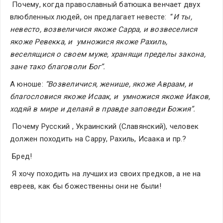
 Почему, когда православный батюшка венчает двух 
влюбленных людей, он предлагает невесте:  “
И ты, 
невесто, возвеличися якоже Сарра, и возвеселися 
якоже Ревекка, и  умножися якоже Рахиль, 
веселящися о своем муже, хранящи пределы закона,  
зане тако благоволи Бог”.
А юноше: 
“Возвеличися, женише, якоже Авраам, и 
благословися якоже Исаак, и  умножися якоже Иаков, 
ходяй в мире и делаяй в правде заповеди Божия”. 
 Почему Русский , Украинский (Славянский), человек 
должен походить на Сарру, Рахиль, Исаака и пр.?
 Бред!
 Я хочу походить на лучших из своих предков, а не на 
евреев, как бы божественны они не были!