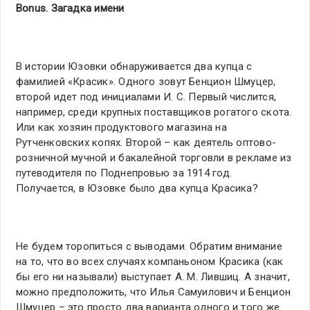
Bonus. Загадка имени
В истории Юзовки обнаруживается два купца с
фамилией «Красик». Одного зовут Бенцион Шмуцер,
второй идет под инициалами И. С. Первый числится,
например, среди крупных поставщиков рогатого скота.
Или как хозяин продуктового магазина на
Рутченковских копях. Второй – как деятель оптово-
розничной мучной и бакалейной торговли в рекламе из
путеводителя по Поднепровью за 1914 год.
Получается, в Юзовке было два купца Красика?
Не будем торопиться с выводами. Обратим внимание
на то, что во всех случаях компаньоном Красика (как
бы его ни называли) выступает А. М. Лившиц. А значит,
можно предположить, что Илья Самуилович и Бенцион
Шмуцер – это просто два варианта одного и того же