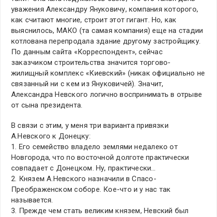
уважения Александру Януковичу, компания которого,
как считают многие, строит этот гигант. Но, как
выяснилось, МАКО (та самая компания) еще на стадии
котлована перепродала здание другому застройщику.
По данным сайта «Корреспондент», сейчас
заказчиком строительства значится торгово-
жилищный комплекс «Киевский» (никак официально не
связанный ни с кем из Януковичей). Значит,
Александра Невского логично воспринимать в отрыве
от сына президента.
В связи с этим, у меня три варианта привязки
А.Невского к Донецку:
1. Его семейство владело землями недалеко от
Новгорода, что по восточной долготе практически
совпадает с Донецком. Ну, практически…
2. Князем А.Невского назначили в Спасо-
Преображенском соборе. Кое-что и у нас так
называется.
3. Прежде чем стать великим князем, Невский был