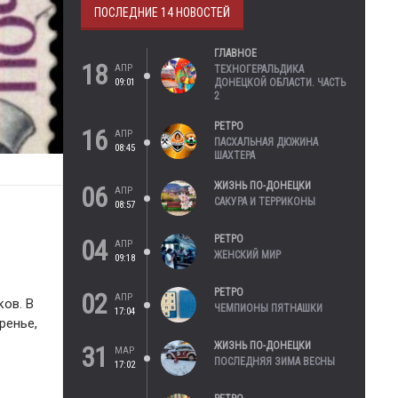
ПОСЛЕДНИЕ 14 НОВОСТЕЙ
ГЛАВНОЕ
18
АПР
ТЕХНОГЕРАЛЬДИКА
09:01
ДОНЕЦКОЙ ОБЛАСТИ. ЧАСТЬ
2
РЕТРО
16
АПР
ПАСХАЛЬНАЯ ДЮЖИНА
08:45
ШАХТЕРА
ЖИЗНЬ ПО-ДОНЕЦКИ
06
АПР
САКУРА И ТЕРРИКОНЫ
08:57
РЕТРО
04
АПР
ЖЕНСКИЙ МИР
09:18
РЕТРО
02
АПР
ков. В
ЧЕМПИОНЫ ПЯТНАШКИ
17:04
ренье,
ЖИЗНЬ ПО-ДОНЕЦКИ
31
МАР
ПОСЛЕДНЯЯ ЗИМА ВЕСНЫ
17:02