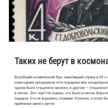
Таких не берут в космон
Всеобщий космический бум, охвативший страну в 60-е
новогодних праздников тетя подарила мне кондитерски
одном было сгущенное молоко, в другом — сгущенное к
в пятом… Вот черт! Не помню, что было в пятом. Впроче
подарок. Его не выразить словами. Конечно, я хотел б
приблизит меня к мечте.