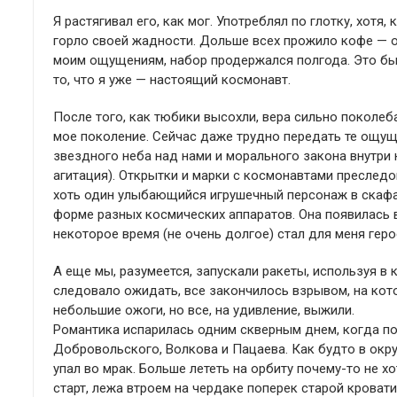
Я растягивал его, как мог. Употреблял по глотку, хотя
горло своей жадности. Дольше всех прожило кофе — о
моим ощущениям, набор продержался полгода. Это был
то, что я уже — настоящий космонавт.
После того, как тюбики высохли, вера сильно поколеб
мое поколение. Сейчас даже трудно передать те ощуще
звездного неба над нами и морального закона внутри 
агитация). Открытки и марки с космонавтами преследо
хоть один улыбающийся игрушечный персонаж в скафан
форме разных космических аппаратов. Она появилась в
некоторое время (не очень долгое) стал для меня геро
А еще мы, разумеется, запускали ракеты, используя в
следовало ожидать, все закончилось взрывом, на кото
небольшие ожоги, но все, на удивление, выжили.
Романтика испарилась одним скверным днем, когда п
Добровольского, Волкова и Пацаева. Как будто в окр
упал во мрак. Больше лететь на орбиту почему-то не 
старт, лежа втроем на чердаке поперек старой кроват