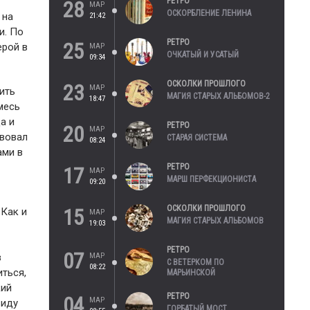
РЕТРО
28
МАР
ОСКОРБЛЕНИЕ ЛЕНИНА
 на
21:42
и. По
РЕТРО
25
ерой в
МАР
ОЧКАТЫЙ И УСАТЫЙ
09:34
ОСКОЛКИ ПРОШЛОГО
23
МАР
ить
МАГИЯ СТАРЫХ АЛЬБОМОВ-2
18:47
месь
а и
РЕТРО
20
МАР
твовал
СТАРАЯ СИСТЕМА
08:24
ами в
РЕТРО
17
МАР
МАРШ ПЕРФЕКЦИОНИСТА
09:20
ОСКОЛКИ ПРОШЛОГО
15
 Как и
МАР
МАГИЯ СТАРЫХ АЛЬБОМОВ
19:03
РЕТРО
07
МАР
в
С ВЕТЕРКОМ ПО
08:22
ться,
МАРЬИНСКОЙ
кий
РЕТРО
04
МАР
виду
ГОРБАТЫЙ МОСТ