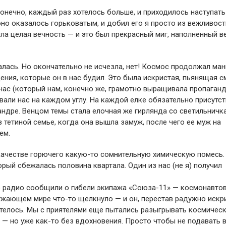
, конечно, каждый раз хотелось больше, и приходилось наступать
но оказалось горьковатым, и добил его я просто из вежливост
а целая вечность — и это был прекрасный миг, наполненный в
алась. Но окончательно не исчезла, нет! Космос продолжал ман
ния, которые он в нас будил. Это была искристая, пьянящая с
нас (который нам, конечно же, грамотно выращивала пропаганд
вали нас на каждом углу. На каждой елке обязательно присутс
дре. Венцом темы стала елочная же гирлянда со светильничк
 тетиной семье, когда она вышла замуж, после чего ее муж на
ем.
 качестве горючего какую-то сомнительную химическую помесь.
рый сбежалась половина квартала. Один из нас (не я) получил
о радио сообщили о гибели экипажа «Союза-11» — космонавто
ужающем мире что-то щелкнуло — и он, перестав радужно искри
хотелось. Мы с приятелями еще пытались разыгрывать космичес
и — но уже как-то без вдохновения. Просто чтобы не подавать 