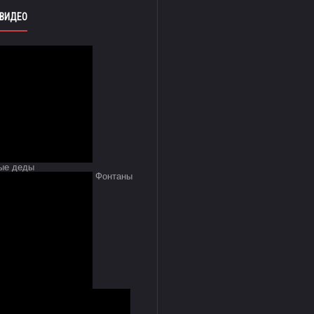
 ВИДЕО
ые деды
Фонтаны