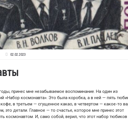
02.02.2023
авты
 годы, принес мне незабываемое воспоминание. На один из
й «Набор космонавта». Это была коробка, а в ней — пять тюби
офе, в третьем — сгущенное какао, в четвертом — какое-то ва
м, это детали. Главное — то счастье, которое мне принес этот
ыть космонавтом. И, само собой, верил, что этот набор тюбиков