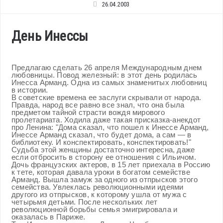
26.04.2003
День Инессы
Предлагаю сделать 26 апреля Международным днем
любовницы. Повод железный: в этот день родилась
Инесса Арманд. Одна из самых знаменитых любовниц
в истории.
В советские времена ее заслуги скрывали от народа.
Правда, народ все равно все знал, что она была
предметом тайной страсти вождя мирового
пролетариата. Ходила даже такая присказка-анекдот
про Ленина: "Дома сказал, что пошел к Инессе Арманд,
Инессе Арманд сказал, что будет дома, а сам — в
библиотеку. И конспектировать, конспектировать!"
Судьба этой женщины достаточно интересна, даже
если отбросить в сторону ее отношения с Ильичом.
Дочь французских актеров, в 15 лет приехала в Россию
к тете, которая давала уроки в богатом семействе
Арманд. Вышла замуж за одного из отпрысков этого
семейства. Увлеклась революционными идеями
другого из отпрысков, к которому ушла от мужа с
четырьмя детьми. После нескольких лет
революционной борьбы семья эмигрировала и
оказалась в Париже.