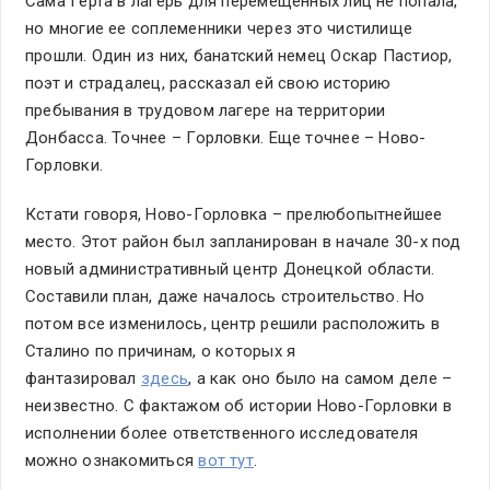
Сама Герта в лагерь для перемещенных лиц не попала,
но многие ее соплеменники через это чистилище
прошли. Один из них, банатский немец Оскар Пастиор,
поэт и страдалец, рассказал ей свою историю
пребывания в трудовом лагере на территории
Донбасса. Точнее – Горловки. Еще точнее – Ново-
Горловки.
Кстати говоря, Ново-Горловка – прелюбопытнейшее
место. Этот район был запланирован в начале 30-х под
новый административный центр Донецкой области.
Составили план, даже началось строительство. Но
потом все изменилось, центр решили расположить в
Сталино по причинам, о которых я
фантазировал
здесь
, а как оно было на самом деле –
неизвестно. С фактажом об истории Ново-Горловки в
исполнении более ответственного исследователя
можно ознакомиться
вот тут
.