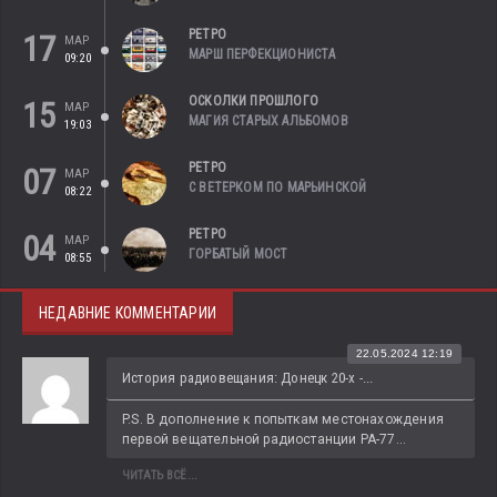
РЕТРО
17
МАР
МАРШ ПЕРФЕКЦИОНИСТА
09:20
ОСКОЛКИ ПРОШЛОГО
15
МАР
МАГИЯ СТАРЫХ АЛЬБОМОВ
19:03
РЕТРО
07
МАР
С ВЕТЕРКОМ ПО МАРЬИНСКОЙ
08:22
РЕТРО
04
МАР
ГОРБАТЫЙ МОСТ
08:55
НЕДАВНИЕ КОММЕНТАРИИ
22.05.2024 12:19
История радиовещания: Донецк 20-х -...
P.S. В дополнение к попыткам местонахождения 
первой вещательной радиостанции РА-77...
ЧИТАТЬ ВСЁ...