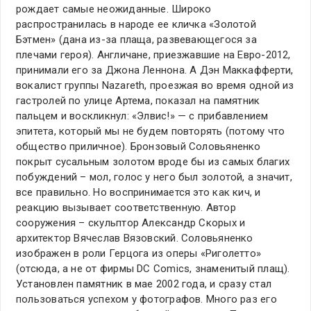
рождает самые неожиданные. Широко
распространилась в народе ее кличка «Золотой
Бэтмен» (дана из-за плаща, развевающегося за
плечами героя). Англичане, приезжавшие на Евро-2012,
принимали его за Джона Леннона. А Дэн Маккафферти,
вокалист группы Nazareth, проезжая во время одной из
гастролей по улице Артема, показал на памятник
пальцем и воскликнул: «Элвис!» — с прибавлением
эпитета, который мы не будем повторять (потому что
общество приличное). Бронзовый Соловьяненко
покрыт сусальным золотом вроде бы из самых благих
побуждений – мол, голос у него был золотой, а значит,
все правильно. Но воспринимается это как кич, и
реакцию вызывает соответственную. Автор
сооружения – скульптор Александр Скорых и
архитектор Вячеслав Вязовский. Соловьяненко
изображен в роли Герцога из оперы «Риголетто»
(отсюда, а не от фирмы DC Comics, знаменитый плащ).
Установлен памятник в мае 2002 года, и сразу стал
пользоваться успехом у фотографов. Много раз его