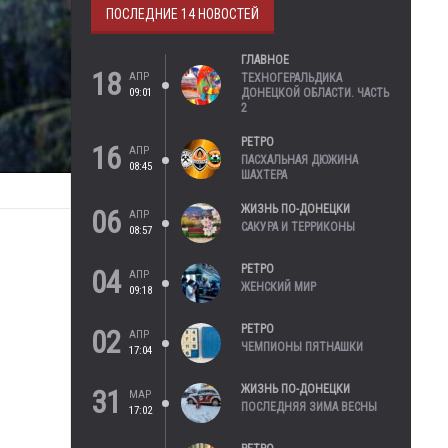
ПОСЛЕДНИЕ 14 НОВОСТЕЙ
ГЛАВНОЕ
18
АПР
ТЕХНОГЕРАЛЬДИКА
09:01
ДОНЕЦКОЙ ОБЛАСТИ. ЧАСТЬ
2
РЕТРО
16
АПР
ПАСХАЛЬНАЯ ДЮЖИНА
08:45
ШАХТЕРА
ЖИЗНЬ ПО-ДОНЕЦКИ
06
АПР
САКУРА И ТЕРРИКОНЫ
08:57
РЕТРО
04
АПР
ЖЕНСКИЙ МИР
09:18
РЕТРО
02
АПР
ЧЕМПИОНЫ ПЯТНАШКИ
17:04
ЖИЗНЬ ПО-ДОНЕЦКИ
31
МАР
ПОСЛЕДНЯЯ ЗИМА ВЕСНЫ
17:02