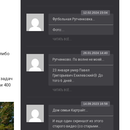
12.02.2024 23:04
Футбольная Рутченковка...
Фото:...
ЧИТАТЬ ВСЁ...
-либо
26.01.2024 14:40
Рутченково. По волне не моей...
23 января умер Павел 
Григорьевич Ехилевский😢 До 
 задач
того 6 дней...
и 400
ЧИТАТЬ ВСЁ...
14.09.2023 16:58
Дом семьи Картрайт...
И еще один скриншот из этого 
старого видео (со старыми...