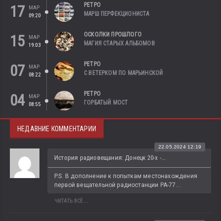
РЕТРО
17
МАР
МАРШ ПЕРФЕКЦИОНИСТА
09:20
ОСКОЛКИ ПРОШЛОГО
15
МАР
МАГИЯ СТАРЫХ АЛЬБОМОВ
19:03
РЕТРО
07
МАР
С ВЕТЕРКОМ ПО МАРЬИНСКОЙ
08:22
РЕТРО
04
МАР
ГОРБАТЫЙ МОСТ
08:55
НЕДАВНИЕ КОММЕНТАРИИ
22.05.2024 12:19
История радиовещания: Донецк 20-х -...
P.S. В дополнение к попыткам местонахождения 
первой вещательной радиостанции РА-77...
ЧИТАТЬ ВСЁ...