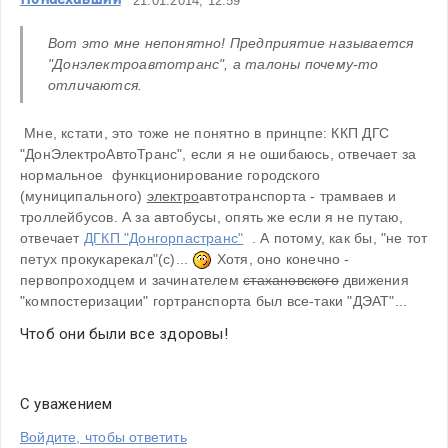
21.01.2014, 12:59
Вот это мне непонятно! Предприятие называется 
"Донэлектроавтотранс", а талоны почему-то 
отличаются. 
 Мне, кстати, это тоже не понятно в принцпе: ККП ДГС 
"ДонЭлектроАвтоТранс", если я не ошибаюсь, отвечает за 
нормальное  функционирование городского 
(муниципального) 
электро
автотранспорта - трамваев и 
троллейбусов. А за автобусы, опять же если я не путаю, 
отвечает 
ДГКП "Донгорпастранс"
  . А потому, как бы, "не тот 
петух прокукарекал"(с)... 
 Хотя, оно конечно - 
первопроходцем и зачинателем 
стахановского
 движения 
"компостеризации" гортранспорта был все-таки "ДЭАТ"...
Чтоб они были все здоровы!
С уважением
Войдите, чтобы ответить