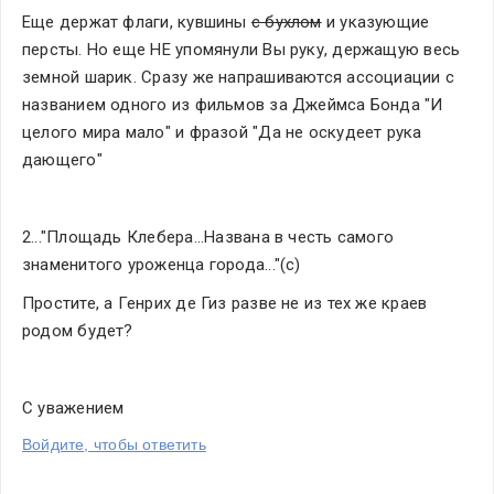
Еще держат флаги, кувшины 
с бухлом
 и указующие 
персты. Но еще НЕ упомянули Вы руку, держащую весь 
земной шарик. Сразу же напрашиваются ассоциации с 
названием одного из фильмов за Джеймса Бонда "И 
целого мира мало" и фразой "Да не оскудеет рука 
дающего"
2..."Площадь Клебера...Названа в честь самого 
знаменитого уроженца города..."(с)
Простите, а Генрих де Гиз разве не из тех же краев 
родом будет?
С уважением
Войдите, чтобы ответить