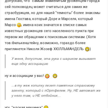
допускаю, что "самым знаменитым уроженцем города" 
сей полководец может считаться для самих же 
страсбуржцев, но для нашей "темноты" более знакомы 
имена Гюстава, который Доре и Марселя, который 
Марсо 
, имена коих значатся в списке самых 
известных уроженцев сего населенного пункта при 
первом же обращении к поисковым системам. (Хотя 
тов.Филькенштейну, возможно, гораздо более 
приглянется Николя Жозеф ХЮЛЛЬМАНДЕЛЬ 
)
У меня, допустим, эта рука с шариком вызывает 
еще одну ассоциацию
ну и ассоциации у вас! 
...в ту жеж копилку лезет памятник страховому 
агенту, который с пОртфелем. Ну, НЕ автомат же 
у него там, и НЕ отбойник...
угу, "адская машинка" 