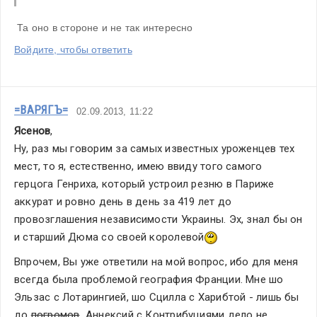
 Та оно в стороне и не так интересно
Войдите, чтобы ответить
=ВАРЯГЪ=
02.09.2013, 11:22
Ясенов
,
Ну, раз мы говорим за самых известных уроженцев тех 
мест, то я, естественно, имею ввиду того самого 
герцога Генриха, который устроил резню в Париже 
аккурат и ровно день в день за 419 лет до 
провозглашения независимости Украины. Эх, знал бы он 
и старший Дюма со своей королевой
Впрочем, Вы уже ответили на мой вопрос, ибо для меня 
всегда была проблемой география Франции. Мне шо 
Эльзас с Лотарингией, шо Сцилла с Харибтой - лишь бы 
до 
погромов
  Аннексий с Контрибуциями дело не 