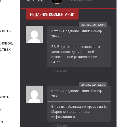
й
08:55
НЕДАВНИЕ КОММЕНТАРИИ
22.05.2024 12:19
х есть
История радиовещания: Донецк
20-х -...
жневое,
P.S. В дополнение к попыткам 
ствах.
местонахождения первой 
вещательной радиостанции 
РА-77...
ЧИТАТЬ ВСЁ...
20.05.2024 12:09
История радиовещания: Донецк
20-х -...
отать
В новых публикациях краеведа В. 
я.
Мартыненко дана новая 
т
информация о...
то
ЧИТАТЬ ВСЁ...