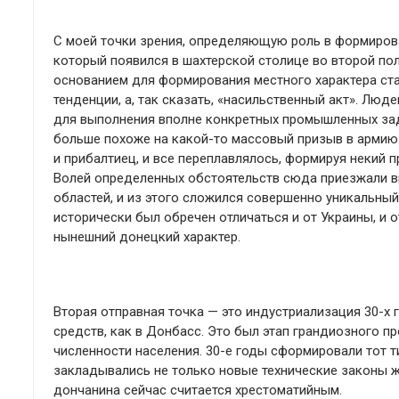
С моей точки зрения, определяющую роль в формирова
который появился в шахтерской столице во второй пол
основанием для формирования местного характера ста
тенденции, а, так сказать, «насильственный акт». Люд
для выполнения вполне конкретных промышленных зад
больше похоже на какой-то массовый призыв в армию. К
и прибалтиец, и все переплавлялось, формируя некий п
Волей определенных обстоятельств сюда приезжали в
областей, и из этого сложился совершенно уникальный
исторически был обречен отличаться и от Украины, и 
нынешний донецкий характер.
Вторая отправная точка — это индустриализация 30-х г
средств, как в Донбасс. Это был этап грандиозного 
численности населения. 30-е годы сформировали тот т
закладывались не только новые технические законы ж
дончанина сейчас считается хрестоматийным.