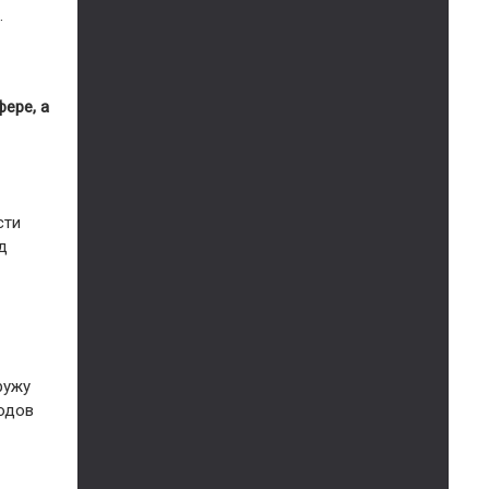
.
ере, а
сти
д
ружу
родов