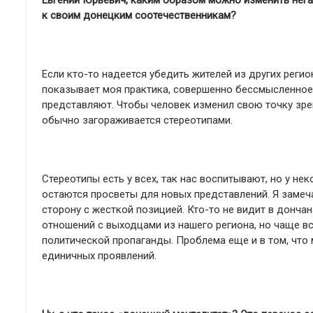
Евгений Юрьевич, каким образом можно изменить нега
к своим донецким соотечественникам?
Если кто-то надеется убедить жителей из других регионо
показывает моя практика, совершенно бессмысленное з
представляют. Чтобы человек изменил свою точку зрен
обычно загораживается стереотипами.
Стереотипы есть у всех, так нас воспитывают, но у не
остаются просветы для новых представлений. Я замеч
сторону с жесткой позицией. Кто-то не видит в донча
отношений с выходцами из нашего региона, но чаще в
политической пропаганды. Проблема еще и в том, что
единичных проявлений.