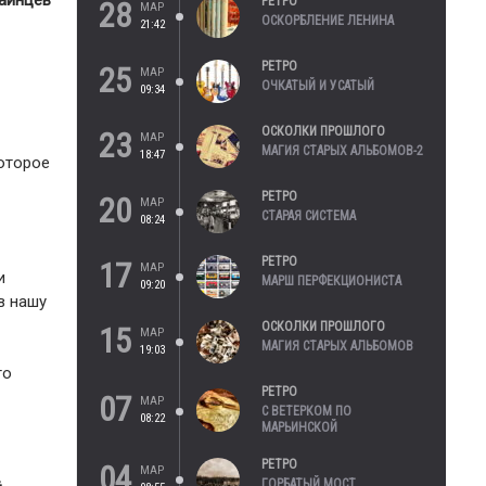
раинцев
РЕТРО
28
МАР
ОСКОРБЛЕНИЕ ЛЕНИНА
21:42
РЕТРО
25
МАР
ОЧКАТЫЙ И УСАТЫЙ
09:34
ОСКОЛКИ ПРОШЛОГО
23
МАР
МАГИЯ СТАРЫХ АЛЬБОМОВ-2
18:47
которое
РЕТРО
20
МАР
СТАРАЯ СИСТЕМА
08:24
РЕТРО
17
МАР
и
МАРШ ПЕРФЕКЦИОНИСТА
09:20
в нашу
ОСКОЛКИ ПРОШЛОГО
15
МАР
МАГИЯ СТАРЫХ АЛЬБОМОВ
19:03
то
РЕТРО
07
МАР
С ВЕТЕРКОМ ПО
08:22
МАРЬИНСКОЙ
РЕТРО
04
МАР
ГОРБАТЫЙ МОСТ