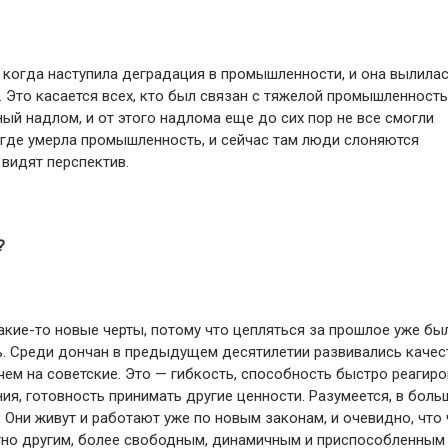
 когда наступила деградация в промышленности, и она вылилась
 Это касается всех, кто был связан с тяжелой промышленность
ый надлом, и от этого надлома еще до сих пор не все смогли
 где умерла промышленность, и сейчас там люди слоняются
 видят перспектив.
?
кие-то новые черты, потому что цепляться за прошлое уже бы
ь. Среди дончан в предыдущем десятилетии развивались качес
ем на советские. Это — гибкость, способность быстро реагиро
я, готовность принимать другие ценности. Разумеется, в боль
. Они живут и работают уже по новым законам, и очевидно, что
ютно другим, более свободным, динамичным и приспособленным