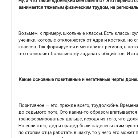
Ну, а что такое «донецкий менталитет»? Это перенос 
занимается тяжелым физическим трудом, на региональ
Возьмем, к примеру, школьные классы. Есть классы хул
ученики, которые отклоняются от ядра и костяка, но
классов. Так формируется и менталитет региона, в кот
что позволяет большинству задавать общий тон. И этот 
Какие основные позитивные и негативные черты доне
Позитивное — это, прежде всего, трудолюбие. Времен
до седьмого пота. Это каким-то образом впитывается 
трансформироваться дальше, исходя из того, что доля
Но если отец, дед и прадед были наделены этим чувств
по стопам отца работать в шахту, то у него это може