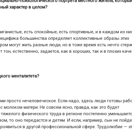
социально-психологического портрета местного жителя, которы
ный характер в целом?
иганистые, есть спокойные, есть спортивные, и в каждом из ни
 специфика большинства определяет коллективные образы этих
ором могут жить разные люди, но в тоже время есть нечто стер
тон, естественно, задается, как в хороших, так и в плохих каче
цкого менталитета?
ами просто нечеловеческое. Если надо, здесь люди готовы раб
с молоком матери. Не совсем ясно, правда, как это будет
 тяжелого физического труда в регионе постепенно уменьшаетс
ом, то оно передастся и детям. И если, например, сын не пойде
т проявиться в другой профессиональной сфере. Трудолюбие — э