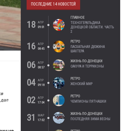
ПОСЛЕДНИЕ 14 НОВОСТЕЙ
ГЛАВНОЕ
18
АПР
ТЕХНОГЕРАЛЬДИКА
09:01
ДОНЕЦКОЙ ОБЛАСТИ. ЧАСТЬ
2
РЕТРО
16
АПР
ПАСХАЛЬНАЯ ДЮЖИНА
08:45
ШАХТЕРА
ЖИЗНЬ ПО-ДОНЕЦКИ
06
АПР
САКУРА И ТЕРРИКОНЫ
08:57
РЕТРО
04
АПР
ЖЕНСКИЙ МИР
09:18
кв
РЕТРО
02
АПР
 дал
ЧЕМПИОНЫ ПЯТНАШКИ
17:04
ЖИЗНЬ ПО-ДОНЕЦКИ
31
МАР
ПОСЛЕДНЯЯ ЗИМА ВЕСНЫ
17:02