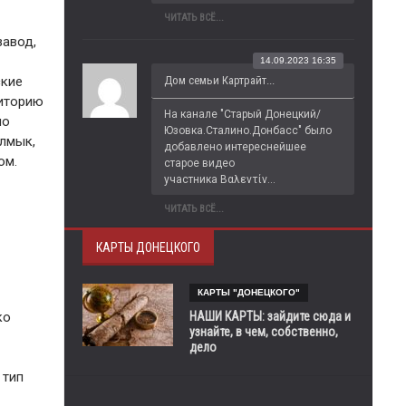
ЧИТАТЬ ВСЁ...
завод,
14.09.2023 16:35
Дом семьи Картрайт...
ские
риторию
На канале "Старый Донецкий/
ло
Юзовка.Сталино.Донбасс" было 
алмык,
добавлено интереснейшее 
ом.
старое видео 
участника Βαλεντίν...
ЧИТАТЬ ВСЁ...
КАРТЫ ДОНЕЦКОГО
КАРТЫ "ДОНЕЦКОГО"
НАШИ КАРТЫ: зайдите сюда и
ко
узнайте, в чем, собственно,
дело
 тип