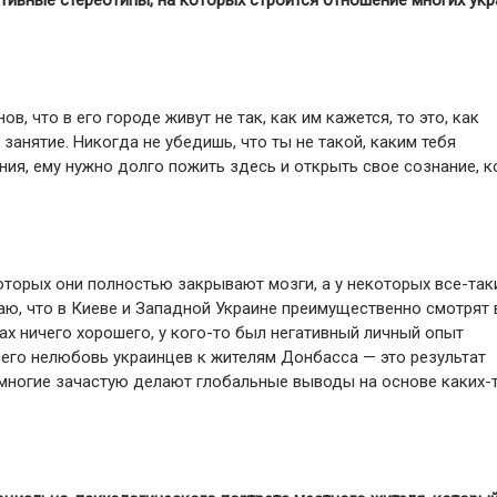
тивные стереотипы, на которых строится отношение многих ук
в, что в его городе живут не так, как им кажется, то это, как
анятие. Никогда не убедишь, что ты не такой, каким тебя
ия, ему нужно долго пожить здесь и открыть свое сознание, 
которых они полностью закрывают мозги, а у некоторых все-так
аю, что в Киеве и Западной Украине преимущественно смотрят 
нах ничего хорошего, у кого-то был негативный личный опыт
сего нелюбовь украинцев к жителям Донбасса — это результат
 многие зачастую делают глобальные выводы на основе каких-