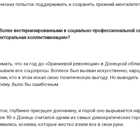
тических попыток поддерживать и сохранять прежний менталитет
е более вестернизированными в социально-профессиональной сф
екторальная коллективизация»?
имать, что за год до «Оранжевой революции» в Донецкой обла
азывали все соцопросы. Всплеск был вызван искусственно, наро
еми, кто в этом искал свою политическую выгоду. Но выводить
моему, было бы ошибочным.
тое, глубинно присущее дончанину, и порой оно вырывается на
чале 90-х Донецк считался одним из самых демократических го
оявились хозяева, которые жестко взяли все в свои руки…