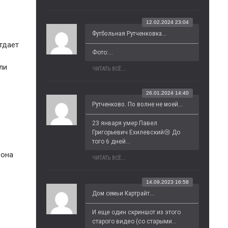
12.02.2024 23:04
Футбольная Рутченковка...
тдает
Фото:...
ли
ЧИТАТЬ ВСЁ...
26.01.2024 14:40
Рутченково. По волне не моей...
23 января умер Павел 
Григорьевич Ехилевский😢 До 
того 6 дней...
 она
ЧИТАТЬ ВСЁ...
14.09.2023 16:58
Дом семьи Картрайт...
И еще один скриншот из этого 
старого видео (со старыми...