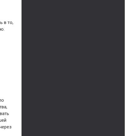
 в то,
ю.
ло
тва,
вать
шей
 через