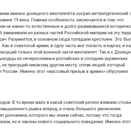
нии именно донецкого менталитета сыграл металлургический 
овине 19 века. Главная особенность заключается в том, что
ли не какие-то естественные и долго развивавшиеся историче
ей заманивали из разных частей Российской империи на эту тер
ач. Разумеется, в основном сюда попадали крестьяне. Это бы
ак в советской армии, в одну часть мог попасть и киргиз, и к
рисущий только этой военной части менталитет. Так и с Донецк
ыходцы из нечерноземных российских и соседних украинских
, не присущий никакому другом месту, сплав людей, который
от России. Именно этот «массовый призыв в армию» обусловил
одов. В то время мало в какой советский регион вливали столь
промышленного рывка вперед, и очень большого увеличения
ип дончанина, которого мы знаем сейчас, потому что тогда
изни, но и законы нового социального поведения. Именно этот