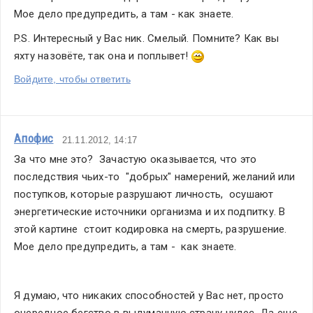
Мое дело предупредить, а там - как знаете.
P.S. Интересный у Вас ник. Смелый. Помните? Как вы 
яхту назовёте, так она и поплывет! 
Войдите, чтобы ответить
Апофис
21.11.2012, 14:17
За что мне это?  Зачастую оказывается, что это 
последствия чьих-то  "добрых" намерений, желаний или 
поступков, которые разрушают личность,  осушают 
энергетические источники организма и их подпитку. В 
этой картине  стоит кодировка на смерть, разрушение. 
Мое дело предупредить, а там -  как знаете.
Я думаю, что никаких способностей у Вас нет, просто 
очередное бегство в выдуманную страну чудес. Да еще 