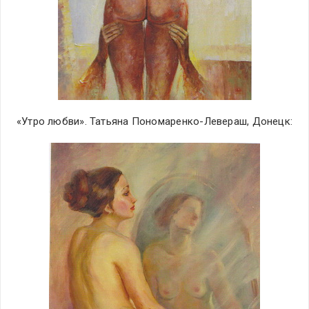
«Утро любви». Татьяна Пономаренко-Левераш, Донецк: