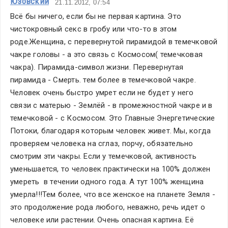
Юзовский
21.11.2012, 07:54
Всё бы ничего, если бы не первая картина. Это 
чистокровный секс в гробу или что-то в этом 
роде.Женщина, с перевернутой пирамидой в темечковой 
чакре головы - а это связь с Космосом( темечковая 
чакра). Пирамида-символ жизни. Перевернутая 
пирамида - Смерть. тем более в темечковой чакре. 
Человек очень быстро умрет если не будет у него  
связи с матерью - Землёй - в промежностной чакре и в 
темечковой - с Космосом. Это Главные Энергетические 
Потоки, благодаря которым человек живет. Мы, когда 
проверяем человека на сглаз, порчу, обязательно 
смотрим эти чакры. Если у темечковой, активность 
уменьшается, то человек практически на 100% должен 
умереть  в течении одного года. А тут 100% женщина 
умерла!!!Тем более, что все женское на планете Земля - 
это продолжение рода любого, неважно, речь идет о 
человеке или растении. Очень опасная картина. Её 