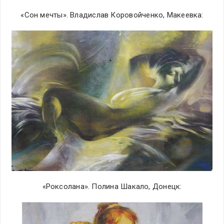
«Сон мечты». Владислав Коровойченко, Макеевка:
«Роксолана». Полина Шакало, Донецк: