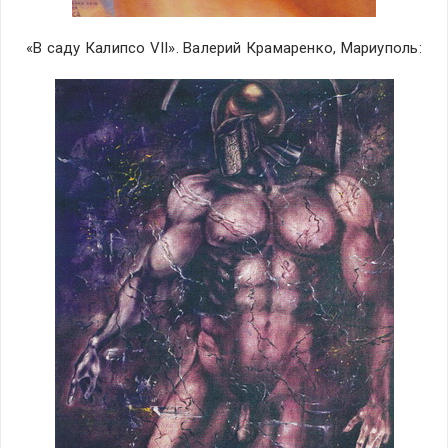
«В саду Калипсо VII». Валерий Крамаренко, Мариуполь: