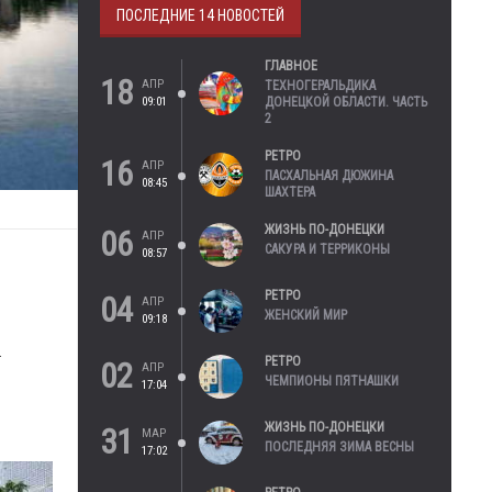
ПОСЛЕДНИЕ 14 НОВОСТЕЙ
ГЛАВНОЕ
18
АПР
ТЕХНОГЕРАЛЬДИКА
09:01
ДОНЕЦКОЙ ОБЛАСТИ. ЧАСТЬ
2
РЕТРО
16
АПР
ПАСХАЛЬНАЯ ДЮЖИНА
08:45
ШАХТЕРА
ЖИЗНЬ ПО-ДОНЕЦКИ
06
АПР
САКУРА И ТЕРРИКОНЫ
08:57
РЕТРО
04
АПР
ЖЕНСКИЙ МИР
09:18
.
РЕТРО
02
АПР
ЧЕМПИОНЫ ПЯТНАШКИ
17:04
ЖИЗНЬ ПО-ДОНЕЦКИ
31
МАР
ПОСЛЕДНЯЯ ЗИМА ВЕСНЫ
17:02