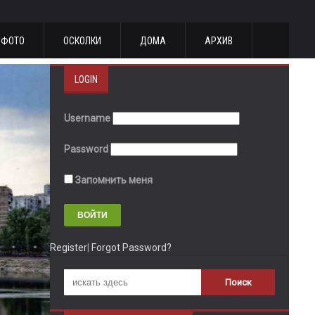
ФОТО
ОСКОЛКИ
ДОМА
АРХИВ
LOGIN
Username
Password
Запомнить меня
Register
|
Forgot Password?