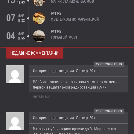
15
МАГИЯ СТАРЫХ АЛЬБОМОВ
19:03
РЕТРО
07
МАР
С ВЕТЕРКОМ ПО МАРЬИНСКОЙ
08:22
РЕТРО
04
МАР
ГОРБАТЫЙ МОСТ
08:55
НЕДАВНИЕ КОММЕНТАРИИ
22.05.2024 12:19
История радиовещания: Донецк 20-х -...
P.S. В дополнение к попыткам местонахождения 
первой вещательной радиостанции РА-77...
ЧИТАТЬ ВСЁ...
20.05.2024 12:09
История радиовещания: Донецк 20-х -...
В новых публикациях краеведа В. Мартыненко 