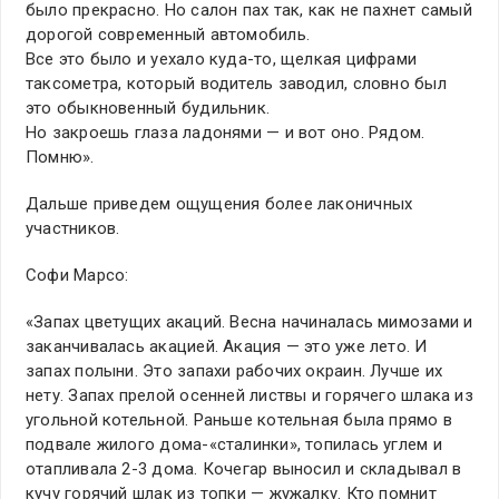
было прекрасно. Но салон пах так, как не пахнет самый
дорогой современный автомобиль.
Все это было и уехало куда-то, щелкая цифрами
таксометра, который водитель заводил, словно был
это обыкновенный будильник.
Но закроешь глаза ладонями — и вот оно. Рядом.
Помню».
Дальше приведем ощущения более лаконичных
участников.
Софи Марсо:
«Запах цветущих акаций. Весна начиналась мимозами и
заканчивалась акацией. Акация — это уже лето. И
запах полыни. Это запахи рабочих окраин. Лучше их
нету. Запах прелой осенней листвы и горячего шлака из
угольной котельной. Раньше котельная была прямо в
подвале жилого дома-«сталинки», топилась углем и
отапливала 2-3 дома. Кочегар выносил и складывал в
кучу горячий шлак из топки — жужалку. Кто помнит