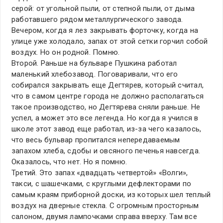
серой: от угольной пыли, от степной пыли, от дыма
работавшего рядом металлургического завода.
Вечером, когда я лез закрывать форточку, когда на
улице уже холодало, запах от этой сетки горчил собой
воздух. Но он родной. Помню.
Второй. Раньше на бульваре Пушкина работал
маленький хлебозавод. Поговаривали, что его
собирался закрывать еще Дегтярев, который считал,
что в самом центре города не должно располагаться
такое производство, но Дегтярева сняли раньше. Не
успел, а может это все легенда. Но когда я учился в
школе этот завод еще работал, из-за чего казалось,
что весь бульвар пропитался непередаваемым
запахом хлеба, сдобы и овсяного печенья навсегда.
Оказалось, что нет. Но я помню.
Третий. Это запах «двадцать четвертой» «Волги»,
такси, с шашечками, с круглыми дефлекторами по
самым краям приборной доски, из которых шел теплый
воздух на дверные стекла. С огромным просторным
салоном, двумя лампочками справа вверху. Там все