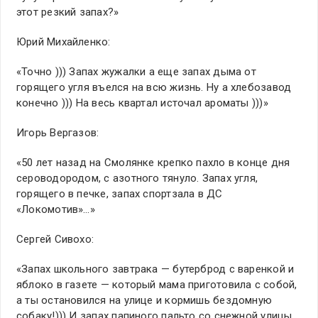
этот резкий запах?»
Юрий Михайленко:
«Точно ))) Запах жужалки а еще запах дыма от
горящего угля въелся на всю жизнь. Ну а хлебозавод
конечно ))) На весь квартал источал ароматы )))»
Игорь Вергазов:
«50 лет назад на Смолянке крепко пахло в конце дня
сероводородом, с азотного тянуло. Запах угля,
горящего в печке, запах спортзала в ДС
«Локомотив»…»
Сергей Сивохо:
«Запах школьного завтрака — бутерброд с варенкой и
яблоко в газете — который мама приготовила с собой,
а ты остановился на улице и кормишь бездомную
собаку!))) И запах папиного пальто со снежной улицы,