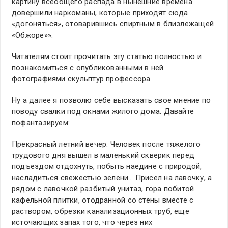
картину всеобщего распада в нынешние времена
довершили наркоманы, которые приходят сюда
«догоняться», отоварившись спиртным в близлежащей
«Обжоре»».
Читателям стоит прочитать эту статью полностью и
познакомиться с опубликованными в ней
фотографиями скульптур профессора.
Ну а далее я позволю себе высказать свое мнение по
поводу свалки под окнами жилого дома. Давайте
пофантазируем:
Прекрасный летний вечер. Человек после тяжелого
трудового дня вышел в маленький скверик перед
подъездом отдохнуть, побыть наедине с природой,
насладиться свежестью зелени… Присел на лавочку, а
рядом с лавочкой разбитый унитаз, гора побитой
кафельной плитки, отодранной со стены вместе с
раствором, обрезки канализационных труб, еще
источающих запах того, что через них