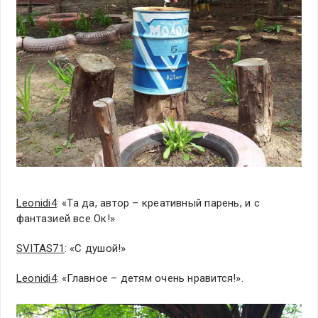
Leonidi4
: «Та да, автор – креативный парень, и с
фантазией все Ок!»
SVITAS71
: «С душой!»
Leonidi4
: «Главное – детям очень нравится!».