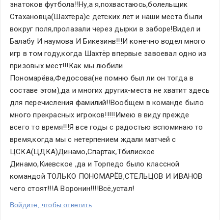
знатоков футбола!!Ну,а я,похвастаюсь,болельщик 
Стахановца(Шахтёра)с детских лет и наши места были 
вокруг поля,пролазали через дырки в заборе!Видел и 
Балабу И наумова И Бикезинв!!!И конечно водел много 
игр в том году,когда Шахтёр впервые завоевал одно из 
призовых мест!!!Как мы любили 
Пономарёва,Федосова(не помню был ли он тогда в 
составе этом),да и многих других-места не хватит здесь 
для перечисления фамилий!!Вообщем в команде было 
много прекрасных игроков!!!!!Имею в виду прежде 
всего то время!!!Я все годы с радостью вспоминаю то 
время,когда мы с нетерпением ждали матчей с 
ЦСКА(ЦДКА)Динамо,Спартак,Тбилиское 
Динамо,Киевское ,да и Торпедо было классной 
командой ТОЛЬКО ПОНОМАРЁВ,СТЕЛЬЦОВ И ИВАНОВ 
чего стоят!!!А Воронин!!!!Всё,устал!
Войдите, чтобы ответить