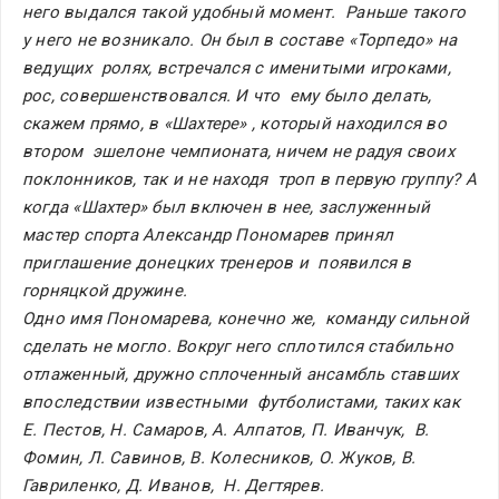
него выдался такой удобный момент.  Раньше такого 
у него не возникало. Он был в составе «Торпедо» на 
ведущих  ролях, встречался с именитыми игроками, 
рос, совершенствовался. И что  ему было делать, 
скажем прямо, в «Шахтере» , который находился во 
втором  эшелоне чемпионата, ничем не радуя своих 
поклонников, так и не находя  троп в первую группу? А 
когда «Шахтер» был включен в нее, заслуженный  
мастер спорта Александр Пономарев принял 
приглашение донецких тренеров и  появился в 
горняцкой дружине.
Одно имя Пономарева, конечно же,  команду сильной 
сделать не могло. Вокруг него сплотился стабильно  
отлаженный, дружно сплоченный ансамбль ставших 
впоследствии известными  футболистами, таких как 
Е. Пестов, Н. Самаров, А. Алпатов, П. Иванчук,  В. 
Фомин, Л. Савинов, В. Колесников, О. Жуков, В. 
Гавриленко, Д. Иванов,  Н. Дегтярев.