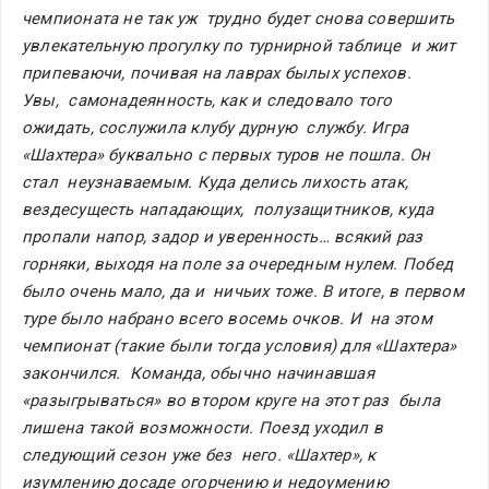
чемпионата не так уж  трудно будет снова совершить 
увлекательную прогулку по турнирной таблице  и жит 
припеваючи, почивая на лаврах былых успехов.
Увы,  самонадеянность, как и следовало того 
ожидать, сослужила клубу дурную  службу. Игра 
«Шахтера» буквально с первых туров не пошла. Он 
стал  неузнаваемым. Куда делись лихость атак, 
вездесущесть нападающих,  полузащитников, куда 
пропали напор, задор и уверенность… всякий раз  
горняки, выходя на поле за очередным нулем. Побед 
было очень мало, да и  ничьих тоже. В итоге, в первом 
туре было набрано всего восемь очков. И  на этом 
чемпионат (такие были тогда условия) для «Шахтера» 
закончился.  Команда, обычно начинавшая 
«разыгрываться» во втором круге на этот раз  была 
лишена такой возможности. Поезд уходил в 
следующий сезон уже без  него. «Шахтер», к 
изумлению досаде огорчению и недоумению 