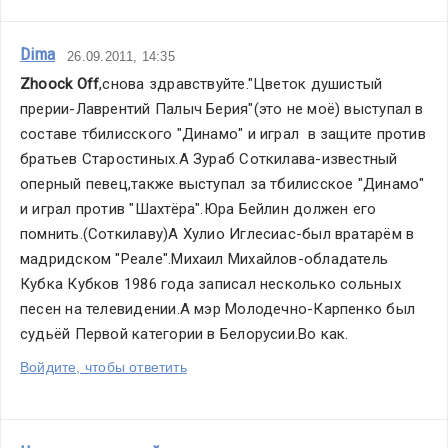
Dima
26.09.2011, 14:35
Zhoock Off
,снова здравствуйте."Цветок душистый 
прерии-Лаврентий Палыч Берия"(это не моё) выступал в 
составе тбилисского "Динамо" и играл  в защите против 
братьев Старостиных.А Зураб Соткилава-известный 
оперный певец,также выступал за тбилисское "Динамо" 
и играл против "Шахтёра".Юра Бейлин должен его 
помнить.(Соткилаву)А Хулио Иглесиас-был вратарём в 
мадридском "Реале".Михаил Михайлов-обладатель 
Кубка Кубков 1986 года записал несколько сольных 
песен на телевидении.А мэр Молодечно-Карпенко был 
судьёй Первой категории в Белорусии.Во как.
Войдите, чтобы ответить