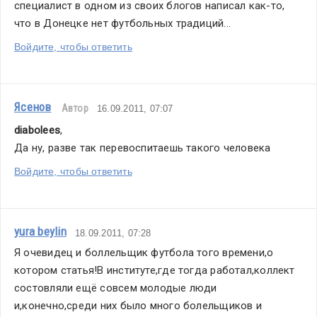
специалист в одном из своих блогов написал как-то, 
что в Донецке нет футбольных традиций...
Войдите, чтобы ответить
Ясенов
Автор
16.09.2011, 07:07
diabolees
,
Да ну, разве так перевоспитаешь такого человека
Войдите, чтобы ответить
yura beylin
18.09.2011, 07:28
Я очевидец и боллельщик футбола того времени,о 
котором статья!В институте,где тогда работал,коллект 
состовляли ещё совсем молодые люди 
и,конечно,среди них было много болельщиков и 