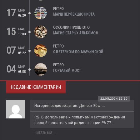
РЕТРО
17
МАР
МАРШ ПЕРФЕКЦИОНИСТА
09:20
ОСКОЛКИ ПРОШЛОГО
15
МАР
МАГИЯ СТАРЫХ АЛЬБОМОВ
19:03
РЕТРО
07
МАР
С ВЕТЕРКОМ ПО МАРЬИНСКОЙ
08:22
РЕТРО
04
МАР
ГОРБАТЫЙ МОСТ
08:55
НЕДАВНИЕ КОММЕНТАРИИ
22.05.2024 12:19
История радиовещания: Донецк 20-х -...
P.S. В дополнение к попыткам местонахождения 
первой вещательной радиостанции РА-77...
ЧИТАТЬ ВСЁ...