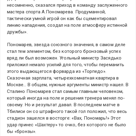
несомненно, сказался приход в команду заслуженного
мастера спорта А.Пономарева. Продуманной,
тактически умной игрой он как бы сцементировал
линию нападения, создал на поле атмосферу истинной
дружбы».
Пономарев, звезда союзного значения, в самом деле
стал тем элементом, без которого бронзовый успех
вряд ли был возможен. Угольный министр Засядько
приложил немало усилий для того, чтобы переманить
этого выдающегося форварда из «Торпедо».
Сказочная зарплата, четырехкомнатная квартира в
Москве… В общем, нужные аргументы министр нашел. В
Сталино Пономарев стал самым главным человеком,
который иногда на поле и решения тренера менял по-
своему. Но и результат давал. В последнем матче в
Тбилиси он со штрафного такой гол положил, что весь
стадион зашелся в восторге: «Вах, Пономарь!» Этот
удар принес «Шахтеру» то очко, без которого не было
бы «бронзы».