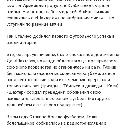
смогла. Армейцам продула, в Куйбышеве сыграла
вничью – и осталась без медалей. А «Крылышки»
сравнялись с «Шахтером» по набранным очкам — но
уступили по разнице мячей.
Так Сталино добился первого футбольного успеха в
своей истории.
Это, без преувеличений, было эпохальное достижение.
До «Шахтера», команда областного центра призером
союзного первенства не становилась ни разу. Турнир
был монополизирован московскими клубами, за все
предшествовавшие годы их гегемонию прерывали
только пять раз (трижды – Тбилиси и дважды – Киев).
«Шахтер» создал прецедент, обозначил свою
исключительность в союзном футболе (которую в
дальнейшем еще не раз подчеркнет).
В том году Сталино болело футболом. Толпы
болельщиков собирались на радиотрансляции в