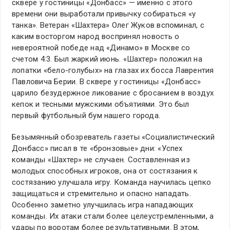
сквере у гостиницы «Донбасс» — именно с этого
времени они выработали привычку собираться «у
танка». Ветеран «Шахтера» Олег Жуков вспоминал, с
каким восторгом народ воспринял новость о
невероятной победе над «Динамо» в Москве со
счетом 4:3. Был жаркий июнь. «Шахтер» положил на
лопатки «бело-голубых» на глазах их босса Лаврентия
Павловича Берии. В сквере у гостиницы «Донбасс»
царило безудержное ликование с бросанием в воздух
кепок и тесными мужскими объятиями. Это был
первый футбольный бум нашего города.
Безымянный обозреватель газеты «Социалистический
Донбасс» писал в те «бронзовые» дни: «Успех
команды «Шахтер» не случаен. Составленная из
молодых способных игроков, она от состязания к
состязанию улучшала игру. Команда научилась цепко
защищаться и стремительно и опасно нападать.
Особенно заметно улучшилась игра нападающих
команды. Их атаки стали более целеустремленными, а
удары по воротам более результативными. В этом,