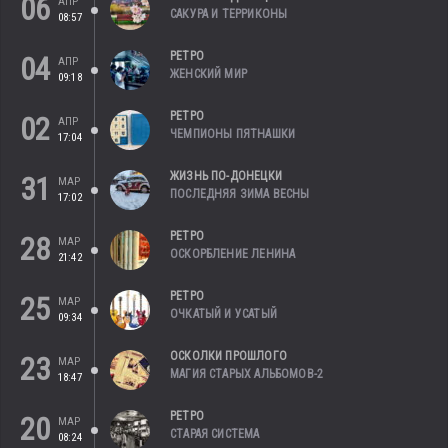
06
АПР
САКУРА И ТЕРРИКОНЫ
08:57
РЕТРО
04
АПР
ЖЕНСКИЙ МИР
09:18
РЕТРО
02
АПР
ЧЕМПИОНЫ ПЯТНАШКИ
17:04
ЖИЗНЬ ПО-ДОНЕЦКИ
31
МАР
ПОСЛЕДНЯЯ ЗИМА ВЕСНЫ
17:02
РЕТРО
28
МАР
ОСКОРБЛЕНИЕ ЛЕНИНА
21:42
РЕТРО
25
МАР
ОЧКАТЫЙ И УСАТЫЙ
09:34
ОСКОЛКИ ПРОШЛОГО
23
МАР
МАГИЯ СТАРЫХ АЛЬБОМОВ-2
18:47
РЕТРО
20
МАР
СТАРАЯ СИСТЕМА
08:24