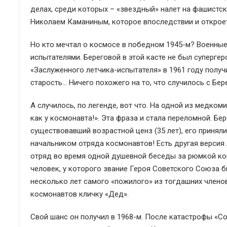
делах, среди которых – «звездный» налет на фашистс
Николаем Каманиным, которое впоследствии и откроет
Но кто мечтал о космосе в победном 1945-м? Военные
испытателями. Береговой в этой касте не был супергер
«Заслуженного летчика-испытателя» в 1961 году получи
старость… Ничего похожего на то, что случилось с Бе
А случилось, по легенде, вот что. На одной из медком
как у космонавта!». Эта фраза и стала переломной. Бе
существовавший возрастной ценз (35 лет), его принял
начальником отряда космонавтов! Есть другая версия 
отряд во время одной душевной беседы за рюмкой кон
человек, у которого звание Героя Советского Союза б
несколько лет самого «пожилого» из тогдашних члено
космонавтов кличку «Дед».
Свой шанс он получил в 1968-м. После катастрофы «С