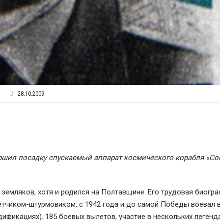
28.10.2009
ершил посадку спускаемый аппарат космического корабля «Со
 земляков, хотя и родился на Полтавщине. Его трудовая биогр
летчиком-штурмовиком, с 1942 года и до самой Победы воевал 
дификациях). 185 боевых вылетов, участие в нескольких леген