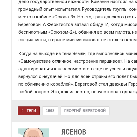
дело государственной важности. Каманин настоял на к
громадный опыт испытателя. Руководитель группы ко
место в кабине «Союза-3». Но его, гражданского (хоть
Береговой. А Феоктистов затаил обиду. И, когда мис
беспилотным «Союзом-2»), обвинил во всем пилота, не
специалисты, в срыве миссии виноват не столько косм
Когда на выходе из тени Земли, где выполнялись манев
«Самочувствие отличное, настроение паршивое». На с
адаптироваться к невесомости он еще не успел и ощу
вернулся с неудачей. Но для всей страны его полет б
по сближению кораблей». Береговой стал дважды Геро
любой вопрос. Это, как известно, почувствовал одна
ТЕГИ
1968
ГЕОРГИЙ БЕРЕГОВОЙ
ЯСЕНОВ