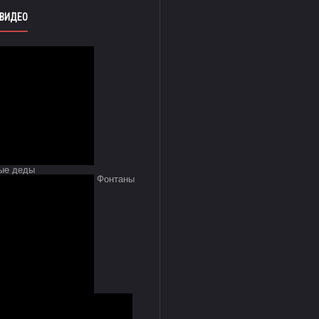
 ВИДЕО
ые деды
Фонтаны