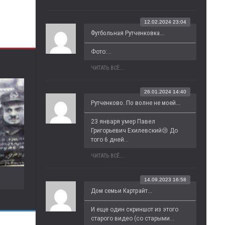
12.02.2024 23:04
Футбольная Рутченковка...
Фото:...
ЧИТАТЬ ВСЁ...
26.01.2024 14:40
Рутченково. По волне не моей...
23 января умер Павел 
Григорьевич Ехилевский😢 До 
того 6 дней...
ЧИТАТЬ ВСЁ...
14.09.2023 16:58
Дом семьи Картрайт...
И еще один скриншот из этого 
старого видео (со старыми...