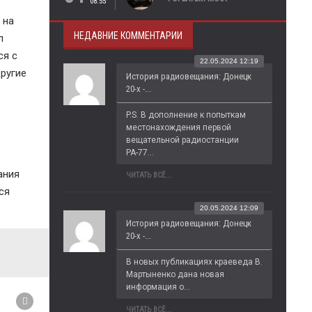
08:55
 на
НЕДАВНИЕ КОММЕНТАРИИ
л
ся с
22.05.2024 12:19
другие
История радиовещания: Донецк
20-х -...
P.S. В дополнение к попыткам 
местонахождения первой 
вещательной радиостанции 
РА-77...
ания
ЧИТАТЬ ВСЁ...
ся
20.05.2024 12:09
История радиовещания: Донецк
20-х -...
В новых публикациях краеведа В. 
Мартыненко дана новая 
информация о...
ЧИТАТЬ ВСЁ...