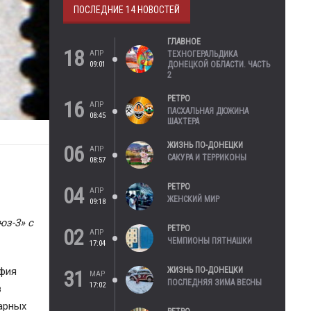
ПОСЛЕДНИЕ 14 НОВОСТЕЙ
ГЛАВНОЕ
18
АПР
ТЕХНОГЕРАЛЬДИКА
09:01
ДОНЕЦКОЙ ОБЛАСТИ. ЧАСТЬ
2
РЕТРО
16
АПР
ПАСХАЛЬНАЯ ДЮЖИНА
08:45
ШАХТЕРА
ЖИЗНЬ ПО-ДОНЕЦКИ
06
АПР
САКУРА И ТЕРРИКОНЫ
08:57
РЕТРО
04
АПР
ЖЕНСКИЙ МИР
09:18
юз-3» с
РЕТРО
02
АПР
ЧЕМПИОНЫ ПЯТНАШКИ
17:04
ЖИЗНЬ ПО-ДОНЕЦКИ
афия
31
МАР
ПОСЛЕДНЯЯ ЗИМА ВЕСНЫ
17:02
в
дарных